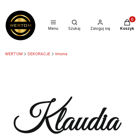
Produkt
Otwórz wyszukiwarkę
Menu
Szukaj
Zaloguj się
Koszyk
WERTOM
DEKORACJE
Imiona