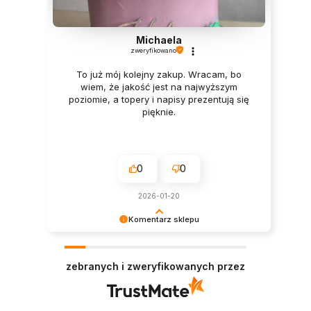
Michaela
zweryfikowano
To już mój kolejny zakup. Wracam, bo
wiem, że jakość jest na najwyższym
poziomie, a topery i napisy prezentują się
pięknie.
0
0
2026-01-20
Komentarz sklepu
Dziękujemy bardzo za Twoją opinię! Twoja
recenzja wiele dla nas znaczy - dzięki niej wiemy,
zebranych i zweryfikowanych przez
że jesteśmy na właściwym torze :) Z
pozdrowieniami, obsługa sklepu.