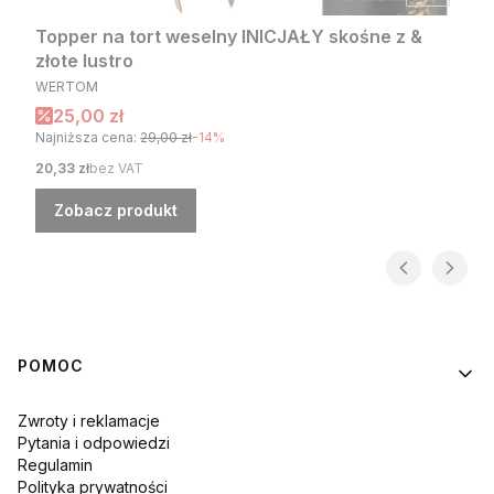
Topper na tort weselny INICJAŁY skośne z &
złote lustro
PRODUCENT
WERTOM
Cena promocyjna
25,00 zł
Najniższa cena:
29,00 zł
-14%
Cena
20,33 zł
bez VAT
Zobacz produkt
Linki w stopce
POMOC
Zwroty i reklamacje
Pytania i odpowiedzi
Regulamin
Polityka prywatności