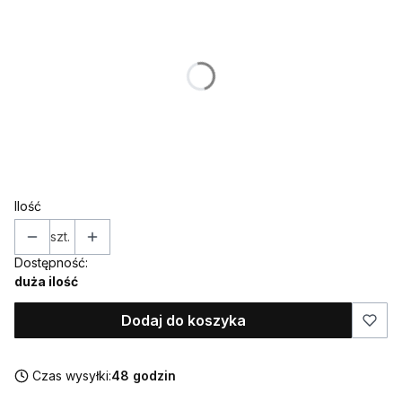
Poszczególne warianty mogą różnić się ceną
*
IMIĘ (w takiej formie w jakiej ma znaleźć się na toperze)
*
KOLOR
Wybierz
Ilość
szt.
Dostępność:
duża ilość
Dodaj do koszyka
Czas wysyłki:
48 godzin