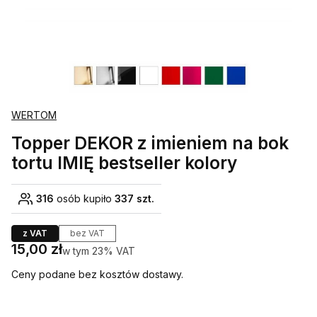
WERTOM
Topper DEKOR z imieniem na bok
tortu IMIĘ bestseller kolory
316
osób kupiło
337 szt.
z VAT
bez VAT
Cena
15,00 zł
w tym 23% VAT
w tym
23%
VAT
Ceny podane bez kosztów dostawy.
Wybierz wariant produktu: