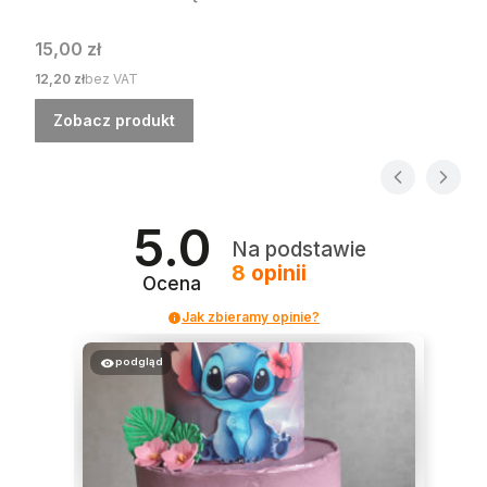
Cena
15,00 zł
Cena
12,20 zł
bez VAT
Zobacz produkt
5.0
Na podstawie
8
opinii
Ocena
Jak zbieramy opinie?
podgląd