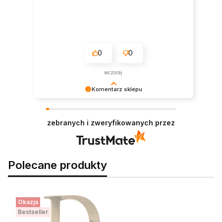
0
0
wczoraj
Komentarz sklepu
Dziękujemy za zakupy i za tak miły komentarz!
Wasza opinia jest dla nas bardzo ważna.
zebranych i zweryfikowanych przez
Polecane produkty
Okazja
Bestseller