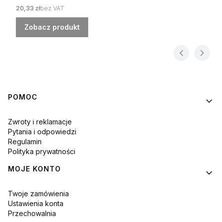
Cena
20,33 zł
bez VAT
Zobacz produkt
Linki w stopce
POMOC
Zwroty i reklamacje
Pytania i odpowiedzi
Regulamin
Polityka prywatności
MOJE KONTO
Twoje zamówienia
Ustawienia konta
Przechowalnia