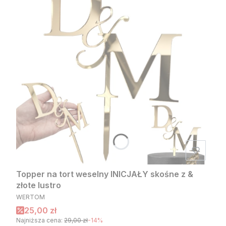
Topper na tort weselny INICJAŁY skośne z &
złote lustro
PRODUCENT
WERTOM
Cena promocyjna
25,00 zł
Najniższa cena:
29,00 zł
-14%