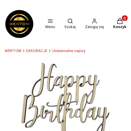
Produkt
Otwórz wyszukiwarkę
Menu
Szukaj
Zaloguj się
Koszyk
WERTOM
DEKORACJE
Uniwersalne napisy