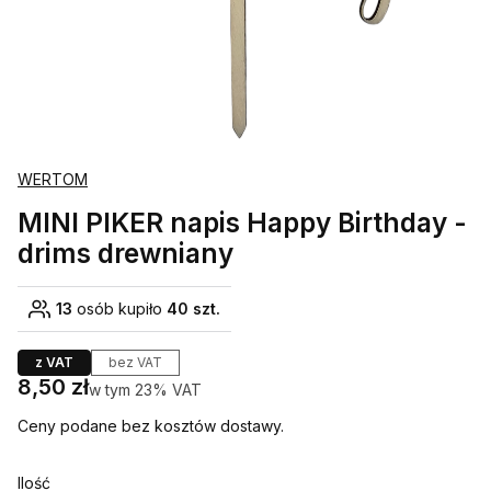
WERTOM
MINI PIKER napis Happy Birthday -
drims drewniany
13
osób kupiło
40 szt.
z VAT
bez VAT
Cena
8,50 zł
w tym 23% VAT
w tym
23%
VAT
Ceny podane bez kosztów dostawy.
Ilość