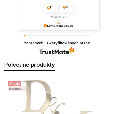
0
0
2026-05-20
Komentarz sklepu
Dziękujemy za miłe słowa! Doceniamy czas
poświęcony na podzielenie się z nami Twoim
zebranych i zweryfikowanych przez
doświadczeniem. Jesteśmy szczęśliwi, że mamy
takich klientów. Z pozdrowieniami, obsługa
sklepu.
Polecane produkty
Okazja
Bestseller