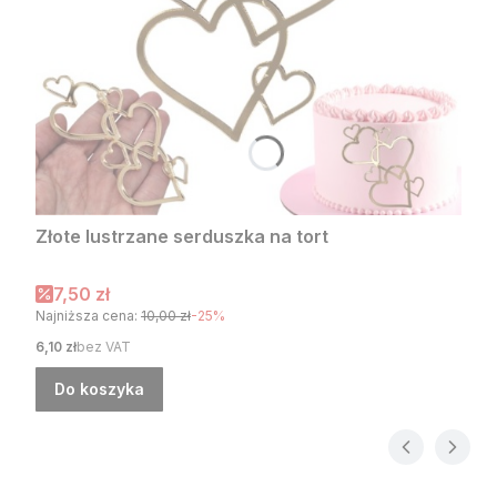
Złote lustrzane serduszka na tort
Cena promocyjna
7,50 zł
Najniższa cena:
10,00 zł
-25%
Cena
6,10 zł
bez VAT
Do koszyka