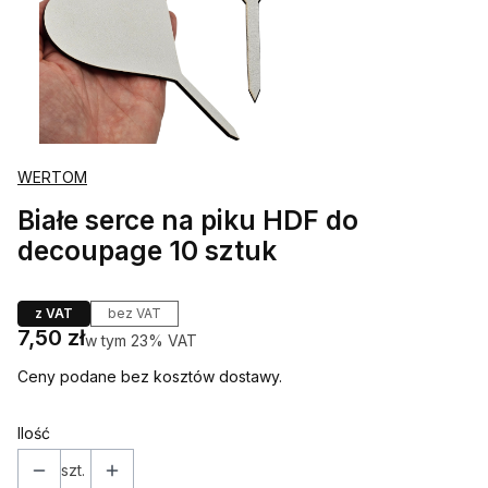
WERTOM
Białe serce na piku HDF do
decoupage 10 sztuk
z VAT
bez VAT
Cena
7,50 zł
w tym 23% VAT
w tym
23%
VAT
Ceny podane bez kosztów dostawy.
Ilość
szt.