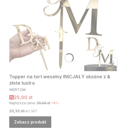
Topper na tort weselny INICJAŁY skośne z &
złote lustro
PRODUCENT
WERTOM
Cena promocyjna
25,00 zł
Najniższa cena:
29,00 zł
-14%
Cena
20,33 zł
bez VAT
Zobacz produkt