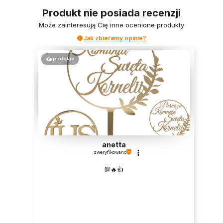
Produkt nie posiada recenzji
Może zainteresują Cię inne ocenione produkty
Jak zbieramy opinie?
podgląd
anetta
zweryfikowano
💯🔥👍️