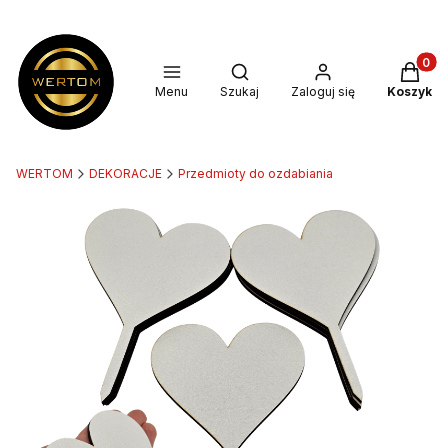
Produkt
Otwórz wyszukiwarkę
Menu
Szukaj
Zaloguj się
Koszyk
WERTOM
DEKORACJE
Przedmioty do ozdabiania