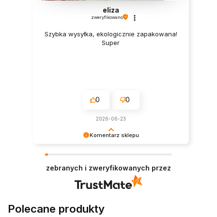
eliza
zweryfikowano
Szybka wysyłka, ekologicznie zapakowana!
Super
0
0
2026-06-23
Komentarz sklepu
Cieszy nas Twoja miła opinia i zaufanie.
Jesteśmy wdzięczni za tak wspaniałych klientów
zebranych i zweryfikowanych przez
jak Ty. Z pozdrowieniami, obsługa sklepu.
Polecane produkty