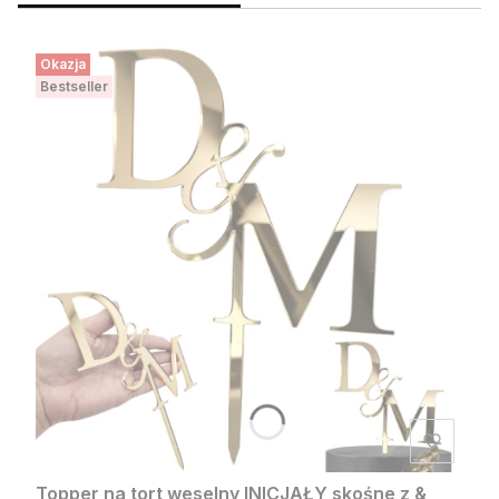
Okazja
Bestseller
Topper na tort weselny INICJAŁY skośne z &