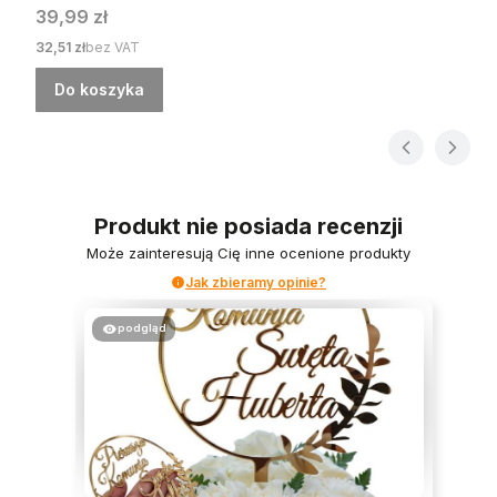
Cena
39,99 zł
Cena
32,51 zł
bez VAT
Do koszyka
Produkt nie posiada recenzji
Może zainteresują Cię inne ocenione produkty
Jak zbieramy opinie?
podgląd