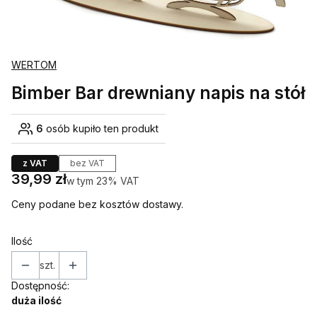
WERTOM
Bimber Bar drewniany napis na stół
6
osób kupiło ten produkt
z VAT
bez VAT
Cena
39,99 zł
w tym 23% VAT
w tym
23%
VAT
Ceny podane bez kosztów dostawy.
Ilość
szt.
Dostępność:
duża ilość