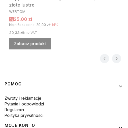
złote lustro
PRODUCENT
WERTOM
Cena promocyjna
25,00 zł
Najniższa cena:
29,00 zł
-14%
Cena
20,33 zł
bez VAT
Zobacz produkt
Linki w stopce
POMOC
Zwroty i reklamacje
Pytania i odpowiedzi
Regulamin
Polityka prywatności
MOJE KONTO