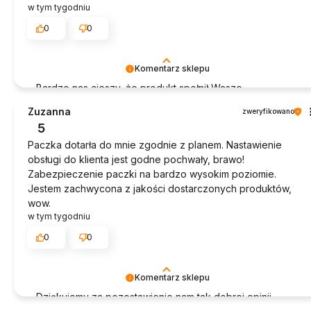
w tym tygodniu
0
0
Komentarz sklepu
Bardzo nas cieszy, że produkt spełnił Wasze
oczekiwania. Dziękujemy za zakupy!
Zuzanna
zweryfikowano
5
Paczka dotarła do mnie zgodnie z planem. Nastawienie
obsługi do klienta jest godne pochwały, brawo!
Zabezpieczenie paczki na bardzo wysokim poziomie.
Jestem zachwycona z jakości dostarczonych produktów,
wow.
w tym tygodniu
0
0
Komentarz sklepu
Dziękujemy za pozostawienie nam tak dobrej opinii.