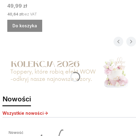
Cena
49,99 zł
Cena
40,64 zł
bez VAT
Do koszyka
Nowości
Wszystkie nowości
Nowość