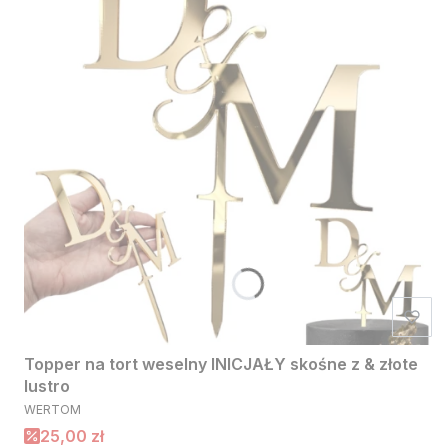
Topper na tort weselny INICJAŁY skośne z & złote
lustro
PRODUCENT
WERTOM
Cena promocyjna
25,00 zł