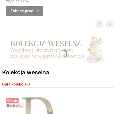
Cena
20,33 zł
bez VAT
Zobacz produkt
Naciśnij Enter lub spację, aby otworzyć stronę.
Kolekcja weselna
Cała kolekcja
Okazja
Bestseller