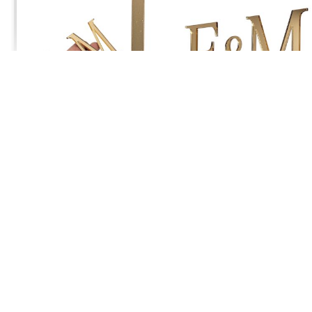
Jagoda
zweryfikowano
5
Polecam. Szybka wysyłka
w tym tygodniu
0
0
Komentarz sklepu
Cieszy nas Twoja miła opinia i zaufanie. Jesteśmy
wdzięczni za tak wspaniałych klientów jak Ty. Z
Joanna
zweryfikowano
pozdrowieniami, obsługa sklepu.
5
Przesyłka była starannie zapakowana, a do tego wyglądała
cudownie.
w tym tygodniu