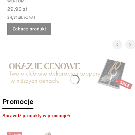
WERTOM
Cena
29,90 zł
Cena
24,31 zł
bez VAT
Zobacz produkt
Naciśnij Enter lub spację, aby otworzyć stronę.
Promocje
Sprawdź produkty w promocji
Okazja