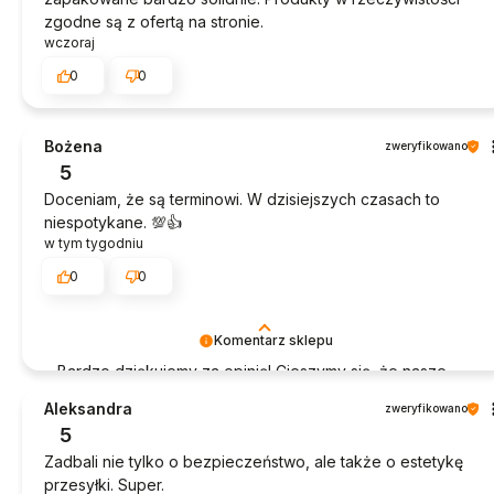
zgodne są z ofertą na stronie.
wczoraj
0
0
Bożena
zweryfikowano
5
Doceniam, że są terminowi. W dzisiejszych czasach to
niespotykane. 💯👍️
w tym tygodniu
0
0
Komentarz sklepu
Bardzo dziękujemy za opinię! Cieszymy się, że nasze
produkty sprawdziły się idealnie.
Aleksandra
zweryfikowano
5
Zadbali nie tylko o bezpieczeństwo, ale także o estetykę
przesyłki. Super.