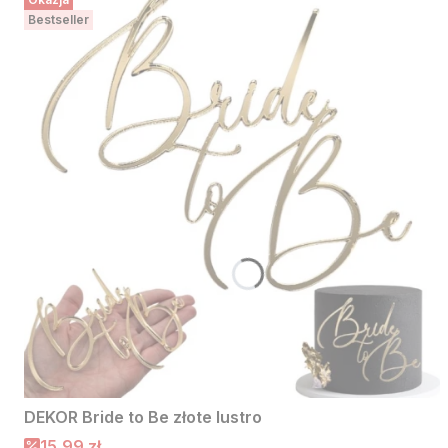
Bestseller
DEKOR Bride to Be złote lustro
Cena promocyjna
15,99 zł