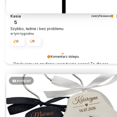
Kasia
zweryfikowano
5
Szybko, ładnie i bez problemu
w tym tygodniu
0
0
Komentarz sklepu
Dziękujemy za zaufanie i pozytywną ocenę! To dla nas
ogromna radość.
podgląd