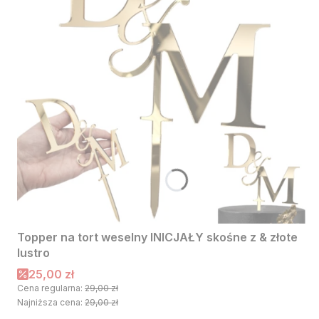
Topper na tort weselny INICJAŁY skośne z & złote
lustro
Cena promocyjna
25,00 zł
Cena regularna:
29,00 zł
Najniższa cena:
29,00 zł