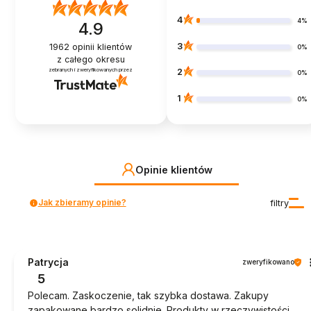
4
4%
4.9
3
1962
opinii klientów
0%
z całego okresu
zebranych i zweryfikowanych przez
2
0%
1
0%
Opinie klientów
Jak zbieramy opinie?
filtry
Patrycja
zweryfikowano
5
Polecam. Zaskoczenie, tak szybka dostawa. Zakupy
zapakowane bardzo solidnie. Produkty w rzeczywistości