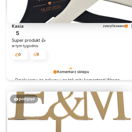
Kasia
zweryfikowano
5
Super produkt 👍️
w tym tygodniu
0
0
Komentarz sklepu
Dziękujemy za zakupy i za tak miły komentarz! Wasza
opinia jest dla nas bardzo ważna.
podgląd