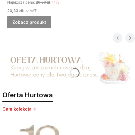
Najniższa cena:
29,00 zł
-14%
Cena
20,33 zł
bez VAT
Zobacz produkt
Naciśnij Enter lub spację, aby otworzyć stronę.
Oferta Hurtowa
Cała kolekcja