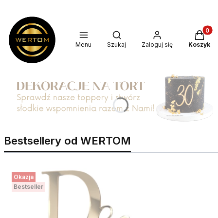
Produkt
Otwórz wyszukiwarkę
Menu
Szukaj
Zaloguj się
Koszyk
Bestsellery od WERTOM
Okazja
Bestseller