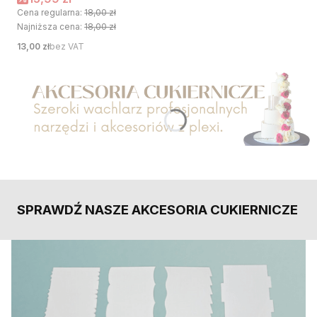
Cena regularna:
18,00 zł
Najniższa cena:
18,00 zł
Cena
13,00 zł
bez VAT
Naciśnij Enter lub spację, aby otworzyć stronę.
SPRAWDŹ NASZE AKCESORIA CUKIERNICZE