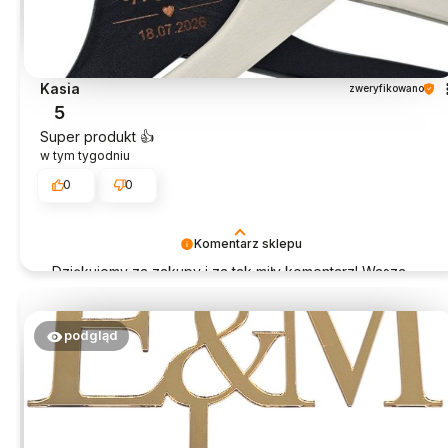
Kasia
zweryfikowano
5
Super produkt 👍️
w tym tygodniu
0
0
Komentarz sklepu
Dziękujemy za zakupy i za tak miły komentarz! Wasza
opinia jest dla nas bardzo ważna.
podgląd