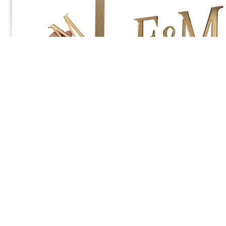
Jagoda
zweryfikowano
5
Polecam. Szybka wysyłka
w tym tygodniu
0
0
Komentarz sklepu
Cieszy nas Twoja miła opinia i zaufanie. Jesteśmy
wdzięczni za tak wspaniałych klientów jak Ty. Z
Joanna
zweryfikowano
pozdrowieniami, obsługa sklepu.
5
Przesyłka była starannie zapakowana, a do tego wyglądała
cudownie.
w tym tygodniu