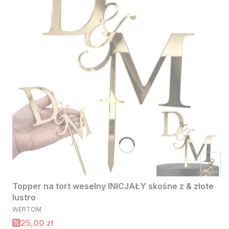
Topper na tort weselny INICJAŁY skośne z & złote
lustro
PRODUCENT
WERTOM
Cena promocyjna
25,00 zł