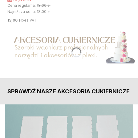
Cena regularna:
18,00 zł
Najniższa cena:
18,00 zł
Cena
13,00 zł
bez VAT
Naciśnij Enter lub spację, aby otworzyć stronę.
SPRAWDŹ NASZE AKCESORIA CUKIERNICZE