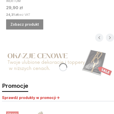
WERTOM
Cena
29,90 zł
Cena
24,31 zł
bez VAT
Zobacz produkt
Naciśnij Enter lub spację, aby otworzyć stronę.
Promocje
Sprawdź produkty w promocji
Okazja