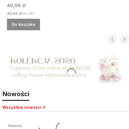
Cena
49,99 zł
Cena
40,64 zł
bez VAT
Do koszyka
Nowości
Wszystkie nowości
Nowość