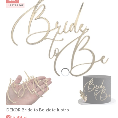
Bestseller
DEKOR Bride to Be złote lustro
Cena promocyjna
15,99 zł