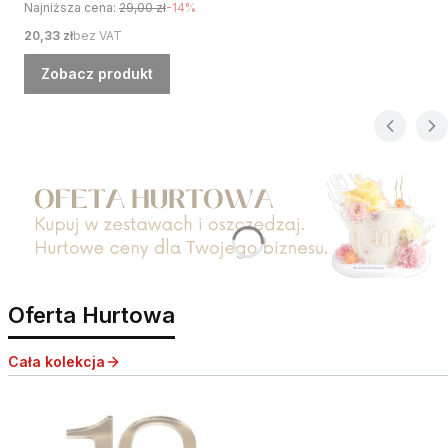
Najniższa cena:
29,00 zł
-14%
Cena
20,33 zł
bez VAT
Zobacz produkt
Naciśnij Enter lub spację, aby otworzyć stronę.
Oferta Hurtowa
Cała kolekcja