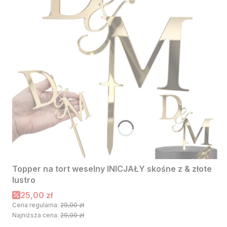
Topper na tort weselny INICJAŁY skośne z & złote
lustro
Cena promocyjna
25,00 zł
Cena regularna:
29,00 zł
Najniższa cena:
29,00 zł