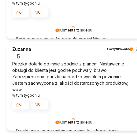
w tym tygodniu
0
0
Komentarz sklepu
Bardzo nas cieszy, że produkt spełnił Wasze
oczekiwania. Dziękujemy za zakupy!
Zuzanna
zweryfikowano
5
Paczka dotarła do mnie zgodnie z planem. Nastawienie
obsługi do klienta jest godne pochwały, brawo!
Zabezpieczenie paczki na bardzo wysokim poziomie.
Jestem zachwycona z jakości dostarczonych produktów,
wow.
w tym tygodniu
0
0
Komentarz sklepu
Dziękujemy za pozostawienie nam tak dobrej opinii.