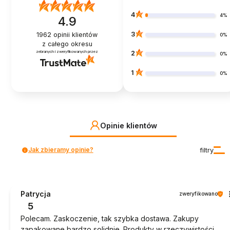
4
4%
4.9
3
1962
opinii klientów
0%
z całego okresu
zebranych i zweryfikowanych przez
2
0%
1
0%
Opinie klientów
Jak zbieramy opinie?
filtry
Patrycja
zweryfikowano
5
Polecam. Zaskoczenie, tak szybka dostawa. Zakupy
zapakowane bardzo solidnie. Produkty w rzeczywistości