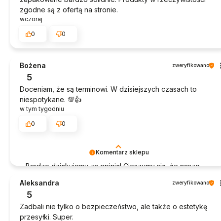
zgodne są z ofertą na stronie.
wczoraj
0
0
Bożena
zweryfikowano
5
Doceniam, że są terminowi. W dzisiejszych czasach to
niespotykane. 💯👍️
w tym tygodniu
0
0
Komentarz sklepu
Bardzo dziękujemy za opinię! Cieszymy się, że nasze
produkty sprawdziły się idealnie.
Aleksandra
zweryfikowano
5
Zadbali nie tylko o bezpieczeństwo, ale także o estetykę
przesyłki. Super.