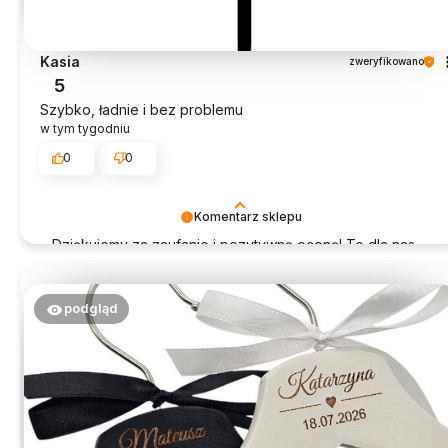
Kasia
zweryfikowano
5
Szybko, ładnie i bez problemu
w tym tygodniu
0
0
Komentarz sklepu
Dziękujemy za zaufanie i pozytywną ocenę! To dla nas
ogromna radość.
podgląd