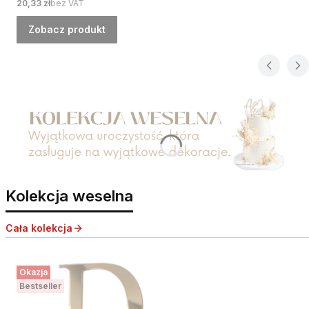
Cena
20,33 zł
bez VAT
Zobacz produkt
Naciśnij Enter lub spację, aby otworzyć stronę.
Kolekcja weselna
Cała kolekcja
Okazja
Bestseller