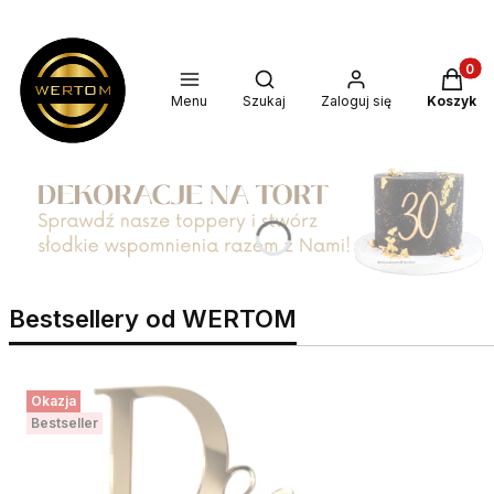
Produkt
Otwórz wyszukiwarkę
Menu
Szukaj
Zaloguj się
Koszyk
Bestsellery od WERTOM
Okazja
Bestseller