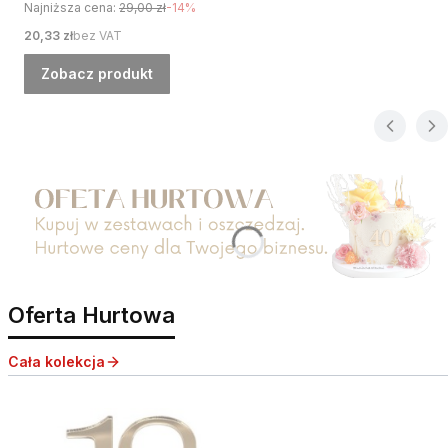
Najniższa cena:
29,00 zł
-14%
Cena
20,33 zł
bez VAT
Zobacz produkt
Naciśnij Enter lub spację, aby otworzyć stronę.
Oferta Hurtowa
Cała kolekcja