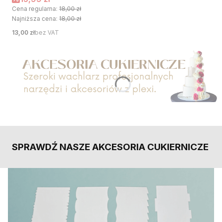
Cena regularna:
18,00 zł
Najniższa cena:
18,00 zł
Cena
13,00 zł
bez VAT
Naciśnij Enter lub spację, aby otworzyć stronę.
SPRAWDŹ NASZE AKCESORIA CUKIERNICZE