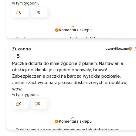
w tym tygodniu
0
0
Komentarz sklepu
Bardzo nas cieszy, że produkt spełnił Wasze
oczekiwania. Dziękujemy za zakupy!
Zuzanna
zweryfikowano
5
Paczka dotarła do mnie zgodnie z planem. Nastawienie
obsługi do klienta jest godne pochwały, brawo!
Zabezpieczenie paczki na bardzo wysokim poziomie.
Jestem zachwycona z jakości dostarczonych produktów,
wow.
w tym tygodniu
0
0
Komentarz sklepu
Dziękujemy za pozostawienie nam tak dobrej opinii.