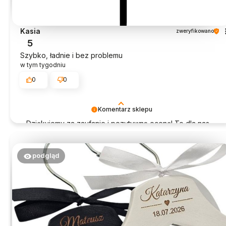
Kasia
zweryfikowano
5
Szybko, ładnie i bez problemu
w tym tygodniu
0
0
Komentarz sklepu
Dziękujemy za zaufanie i pozytywną ocenę! To dla nas
ogromna radość.
podgląd