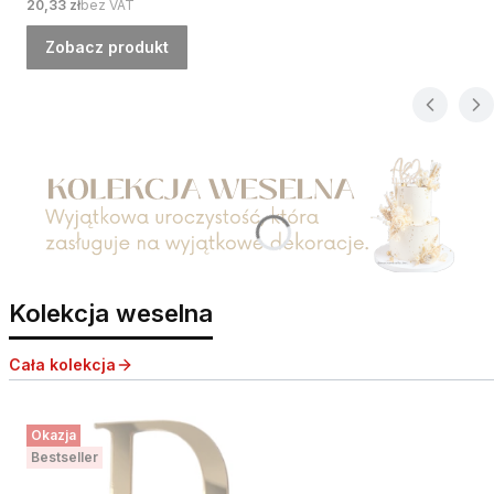
Cena
20,33 zł
bez VAT
Zobacz produkt
Naciśnij Enter lub spację, aby otworzyć stronę.
Kolekcja weselna
Cała kolekcja
Okazja
Bestseller