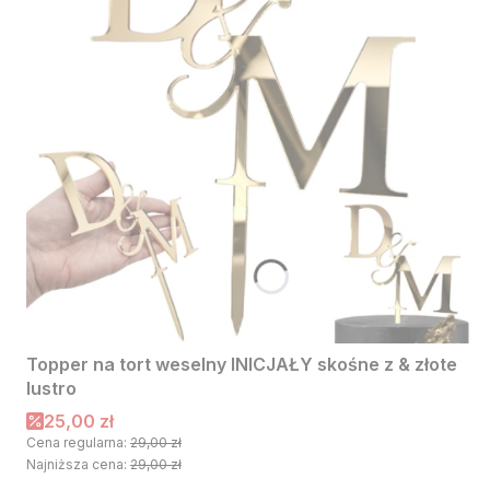
Topper na tort weselny INICJAŁY skośne z & złote
lustro
Cena promocyjna
25,00 zł
Cena regularna:
29,00 zł
Najniższa cena:
29,00 zł