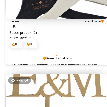
Kasia
zweryfikowano
5
Super produkt 👍️
w tym tygodniu
0
0
Komentarz sklepu
Dziękujemy za zakupy i za tak miły komentarz! Wasza
opinia jest dla nas bardzo ważna.
podgląd