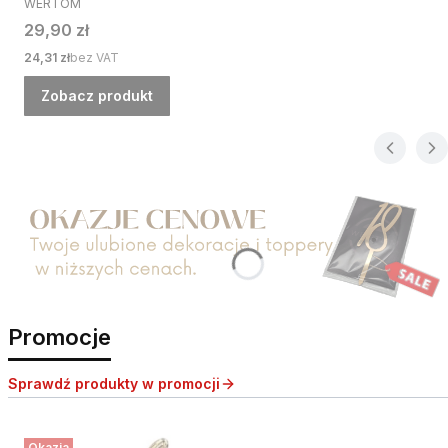
WERTOM
Cena
29,90 zł
Cena
24,31 zł
bez VAT
Zobacz produkt
Naciśnij Enter lub spację, aby otworzyć stronę.
Promocje
Sprawdź produkty w promocji
Okazja