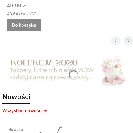
Cena
49,99 zł
Cena
40,64 zł
bez VAT
Do koszyka
Nowości
Wszystkie nowości
Nowość