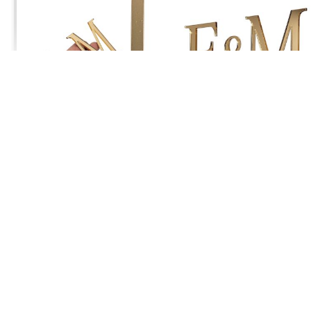
Jagoda
zweryfikowano
5
Polecam. Szybka wysyłka
w tym tygodniu
0
0
Komentarz sklepu
Cieszy nas Twoja miła opinia i zaufanie. Jesteśmy
wdzięczni za tak wspaniałych klientów jak Ty. Z
Joanna
zweryfikowano
pozdrowieniami, obsługa sklepu.
5
Przesyłka była starannie zapakowana, a do tego wyglądała
cudownie.
w tym tygodniu