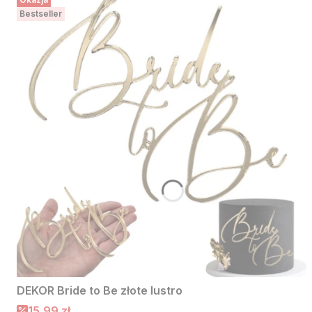
Bestseller
DEKOR Bride to Be złote lustro
Cena promocyjna
15,99 zł