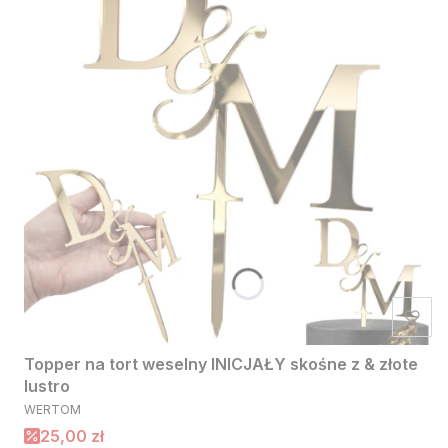
Topper na tort weselny INICJAŁY skośne z & złote
lustro
PRODUCENT
WERTOM
Cena promocyjna
25,00 zł