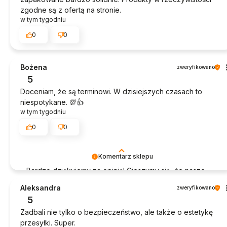
zgodne są z ofertą na stronie.
w tym tygodniu
0
0
Bożena
zweryfikowano
5
Doceniam, że są terminowi. W dzisiejszych czasach to
niespotykane. 💯👍️
w tym tygodniu
0
0
Komentarz sklepu
Bardzo dziękujemy za opinię! Cieszymy się, że nasze
produkty sprawdziły się idealnie.
Aleksandra
zweryfikowano
5
Zadbali nie tylko o bezpieczeństwo, ale także o estetykę
przesyłki. Super.