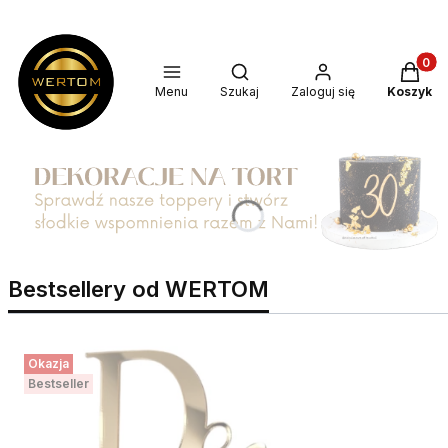
Produkt
Otwórz wyszukiwarkę
Menu
Szukaj
Zaloguj się
Koszyk
Bestsellery od WERTOM
Okazja
Bestseller