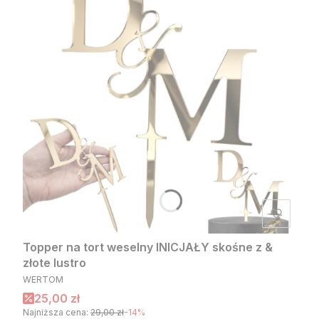
Topper na tort weselny INICJAŁY skośne z &
złote lustro
PRODUCENT
WERTOM
Cena promocyjna
25,00 zł
Najniższa cena:
29,00 zł
-14%