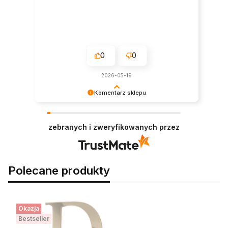
0
0
2026-05-19
Komentarz sklepu
Bardzo nas cieszy tak wysoka ocena! Do
zobaczenia przy następnych zamówieniach.
zebranych i zweryfikowanych przez
Polecane produkty
Okazja
Bestseller