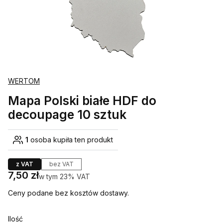
WERTOM
Mapa Polski białe HDF do
decoupage 10 sztuk
1
osoba kupiła ten produkt
z VAT
bez VAT
Cena
7,50 zł
w tym 23% VAT
w tym
23%
VAT
Ceny podane bez kosztów dostawy.
Ilość