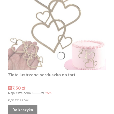
Złote lustrzane serduszka na tort
Cena promocyjna
7,50 zł
Najniższa cena:
10,00 zł
-25%
Cena
6,10 zł
bez VAT
Do koszyka