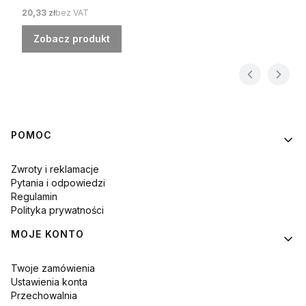
Cena
20,33 zł
bez VAT
Zobacz produkt
Linki w stopce
POMOC
Zwroty i reklamacje
Pytania i odpowiedzi
Regulamin
Polityka prywatności
MOJE KONTO
Twoje zamówienia
Ustawienia konta
Przechowalnia