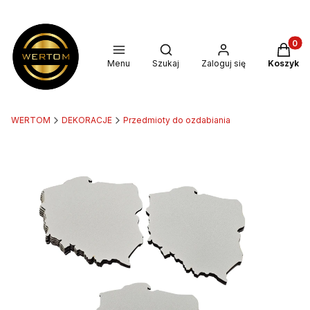
Produkt
Otwórz wyszukiwarkę
Menu
Szukaj
Zaloguj się
Koszyk
WERTOM
DEKORACJE
Przedmioty do ozdabiania