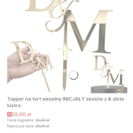
Topper na tort weselny INICJAŁY skośne z & złote
lustro
Cena promocyjna
25,00 zł
Cena regularna:
29,00 zł
Najniższa cena:
29,00 zł