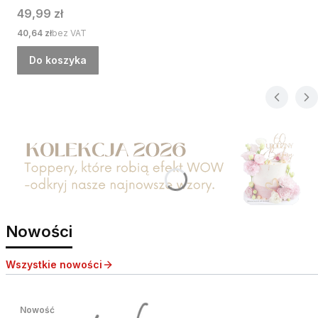
Cena
49,99 zł
Cena
40,64 zł
bez VAT
Do koszyka
Nowości
Wszystkie nowości
Nowość