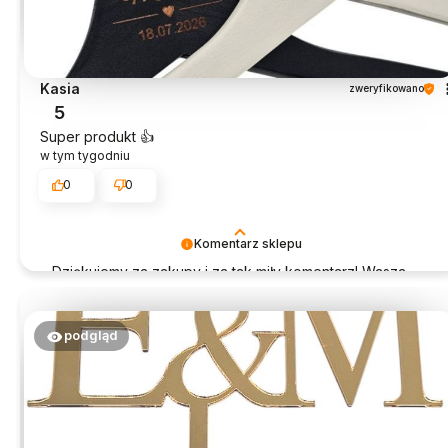
Kasia
zweryfikowano
5
Super produkt 👍️
w tym tygodniu
0
0
Komentarz sklepu
Dziękujemy za zakupy i za tak miły komentarz! Wasza
opinia jest dla nas bardzo ważna.
podgląd