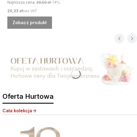
Najniższa cena:
29,00 zł
-14%
Cena
20,33 zł
bez VAT
Zobacz produkt
Naciśnij Enter lub spację, aby otworzyć stronę.
Oferta Hurtowa
Cała kolekcja