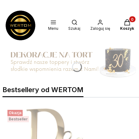
Produkt
Otwórz wyszukiwarkę
Menu
Szukaj
Zaloguj się
Koszyk
Bestsellery od WERTOM
Okazja
Bestseller