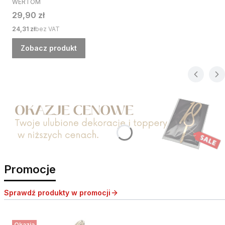
WERTOM
Cena
29,90 zł
Cena
24,31 zł
bez VAT
Zobacz produkt
Naciśnij Enter lub spację, aby otworzyć stronę.
Promocje
Sprawdź produkty w promocji
Okazja