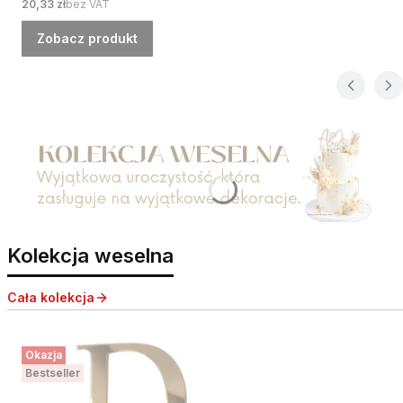
Cena
20,33 zł
bez VAT
Zobacz produkt
Naciśnij Enter lub spację, aby otworzyć stronę.
Kolekcja weselna
Cała kolekcja
Okazja
Bestseller