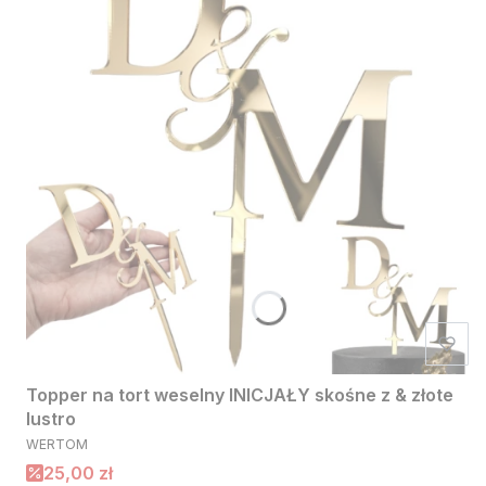
Topper na tort weselny INICJAŁY skośne z & złote
lustro
PRODUCENT
WERTOM
Cena promocyjna
25,00 zł