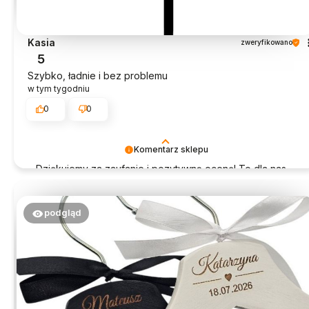
Kasia
zweryfikowano
5
Szybko, ładnie i bez problemu
w tym tygodniu
0
0
Komentarz sklepu
Dziękujemy za zaufanie i pozytywną ocenę! To dla nas
ogromna radość.
podgląd