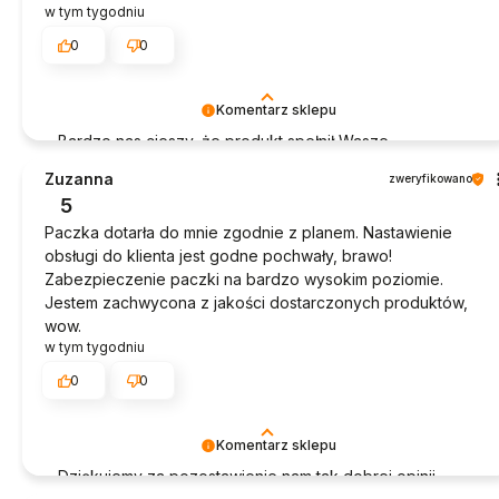
w tym tygodniu
0
0
Komentarz sklepu
Bardzo nas cieszy, że produkt spełnił Wasze
oczekiwania. Dziękujemy za zakupy!
Zuzanna
zweryfikowano
5
Paczka dotarła do mnie zgodnie z planem. Nastawienie
obsługi do klienta jest godne pochwały, brawo!
Zabezpieczenie paczki na bardzo wysokim poziomie.
Jestem zachwycona z jakości dostarczonych produktów,
wow.
w tym tygodniu
0
0
Komentarz sklepu
Dziękujemy za pozostawienie nam tak dobrej opinii.