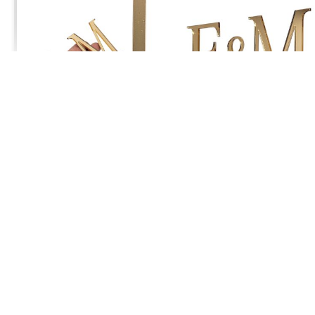
Jagoda
zweryfikowano
5
Polecam. Szybka wysyłka
w tym tygodniu
0
0
Komentarz sklepu
Cieszy nas Twoja miła opinia i zaufanie. Jesteśmy
wdzięczni za tak wspaniałych klientów jak Ty. Z
Joanna
zweryfikowano
pozdrowieniami, obsługa sklepu.
5
Przesyłka była starannie zapakowana, a do tego wyglądała
cudownie.
w tym tygodniu