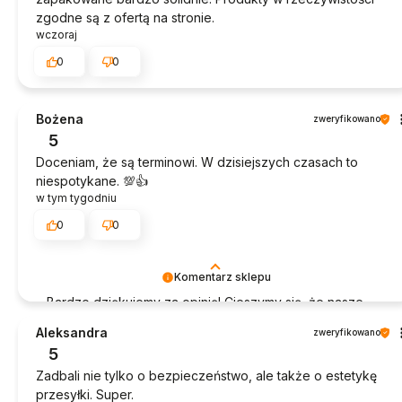
zgodne są z ofertą na stronie.
wczoraj
0
0
Bożena
zweryfikowano
5
Doceniam, że są terminowi. W dzisiejszych czasach to
niespotykane. 💯👍️
w tym tygodniu
0
0
Komentarz sklepu
Bardzo dziękujemy za opinię! Cieszymy się, że nasze
produkty sprawdziły się idealnie.
Aleksandra
zweryfikowano
5
Zadbali nie tylko o bezpieczeństwo, ale także o estetykę
przesyłki. Super.