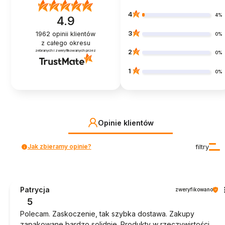
4
4%
4.9
3
1962
opinii klientów
0%
z całego okresu
zebranych i zweryfikowanych przez
2
0%
1
0%
Opinie klientów
Jak zbieramy opinie?
filtry
Patrycja
zweryfikowano
5
Polecam. Zaskoczenie, tak szybka dostawa. Zakupy
zapakowane bardzo solidnie. Produkty w rzeczywistości