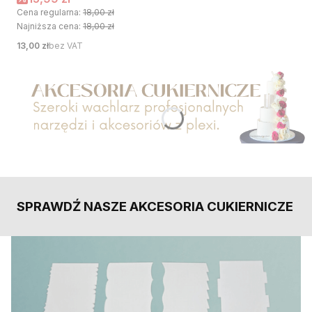
Cena regularna:
18,00 zł
Najniższa cena:
18,00 zł
Cena
13,00 zł
bez VAT
Naciśnij Enter lub spację, aby otworzyć stronę.
SPRAWDŹ NASZE AKCESORIA CUKIERNICZE