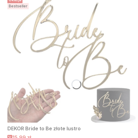
Bestseller
DEKOR Bride to Be złote lustro
Cena promocyjna
15,99 zł