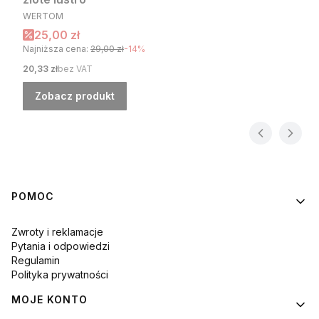
PRODUCENT
WERTOM
Cena promocyjna
25,00 zł
Najniższa cena:
29,00 zł
-14%
Cena
20,33 zł
bez VAT
Zobacz produkt
Linki w stopce
POMOC
Zwroty i reklamacje
Pytania i odpowiedzi
Regulamin
Polityka prywatności
MOJE KONTO