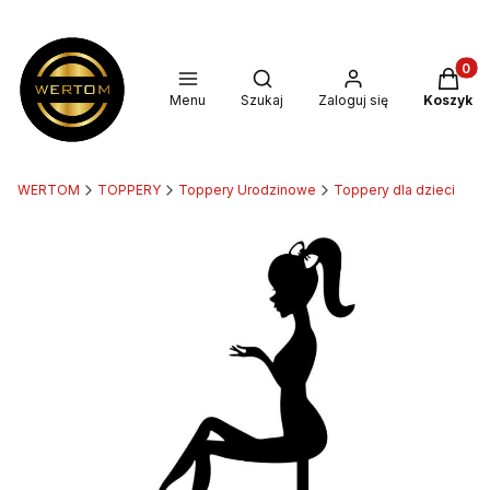
Produkt
Otwórz wyszukiwarkę
Menu
Szukaj
Zaloguj się
Koszyk
WERTOM
TOPPERY
Toppery Urodzinowe
Toppery dla dzieci