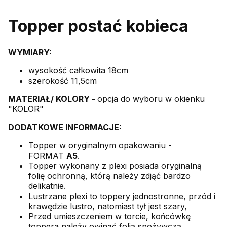
Topper postać kobieca
WYMIARY:
wysokość całkowita 18cm
szerokość 11,5cm
MATERIAŁ/ KOLORY -
opcja do wyboru w okienku
"KOLOR"
DODATKOWE INFORMACJE:
Topper w oryginalnym opakowaniu -
FORMAT
A5
.
Topper wykonany z plexi posiada oryginalną
folię ochronną, którą należy zdjąć bardzo
delikatnie.
Lustrzane plexi to toppery jednostronne, przód i
krawędzie lustro, natomiast tył jest szary,
Przed umieszczeniem w torcie, końcówkę
toppera należy owinąć folią spożywczą.