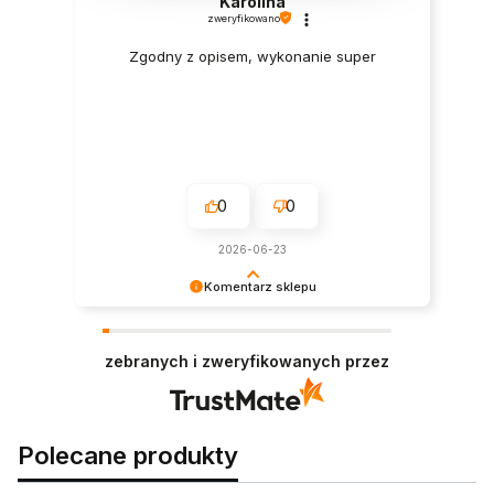
Karolina
zweryfikowano
Zgodny z opisem, wykonanie super
0
0
2026-06-23
Komentarz sklepu
Dziękujemy za zakupy i za tak miły komentarz!
Wasza opinia jest dla nas bardzo ważna.
zebranych i zweryfikowanych przez
Polecane produkty