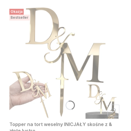
Okazja
Bestseller
Topper na tort weselny INICJAŁY skośne z &
złote lustro