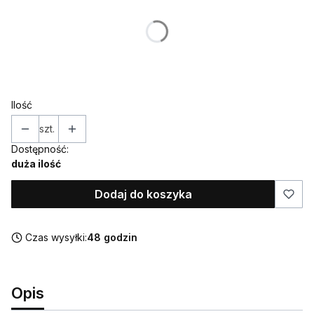
Poszczególne warianty mogą różnić się ceną
*
KOLOR
Wybierz
Ilość
szt.
Dostępność:
duża ilość
Dodaj do koszyka
Czas wysyłki:
48 godzin
Opis