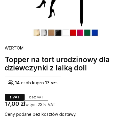
WERTOM
Topper na tort urodzinowy dla
dziewczynki z lalką doll
14
osób kupiło
17 szt.
z VAT
bez VAT
Cena
17,00 zł
w tym 23% VAT
w tym
23%
VAT
Ceny podane bez kosztów dostawy.
Wybierz wariant produktu: