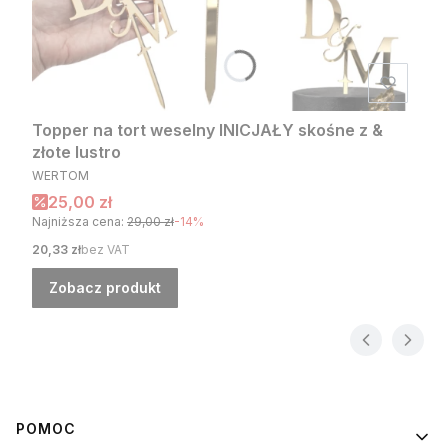
Topper na tort weselny INICJAŁY skośne z &
złote lustro
PRODUCENT
WERTOM
Cena promocyjna
25,00 zł
Najniższa cena:
29,00 zł
-14%
Cena
20,33 zł
bez VAT
Zobacz produkt
Linki w stopce
POMOC