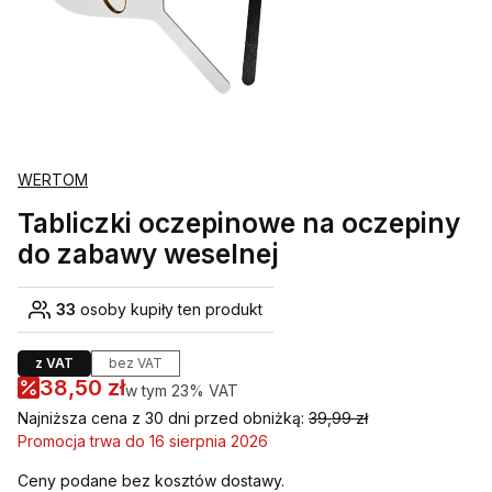
WERTOM
Tabliczki oczepinowe na oczepiny
do zabawy weselnej
33
osoby kupiły ten produkt
z VAT
bez VAT
38,50 zł
w tym 23% VAT
w tym
23%
VAT
Najniższa cena z 30 dni przed obniżką:
39,99 zł
Promocja trwa do 16 sierpnia 2026
Ceny podane bez kosztów dostawy.