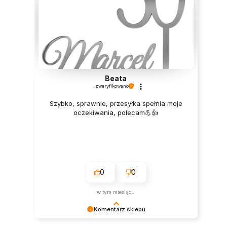
Beata
zweryfikowano
Szybko, sprawnie, przesyłka spełnia moje
oczekiwania, polecam💪👍️
0
0
w tym miesiącu
Komentarz sklepu
Dziękujemy za miłe słowa! Doceniamy czas