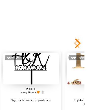
podgląd
podgląd
Kasia
Małgorzata
zweryfikowano
zweryfikowano
Szybko, ładnie i bez problemu
Szybka dostawa i bardzo d
jakości produkt.