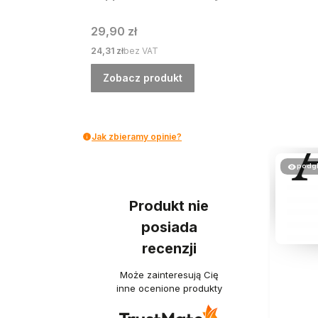
Cena
29,90 zł
Cena
24,31 zł
bez VAT
Zobacz produkt
Jak zbieramy opinie?
podg
Produkt nie
posiada
recenzji
Może zainteresują Cię
inne ocenione produkty