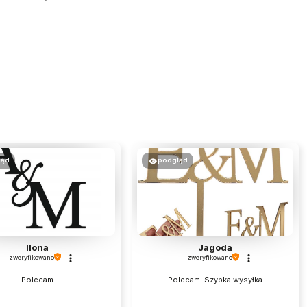
ląd
podgląd
Ilona
Jagoda
zweryfikowano
zweryfikowano
Polecam
Polecam. Szybka wysyłka