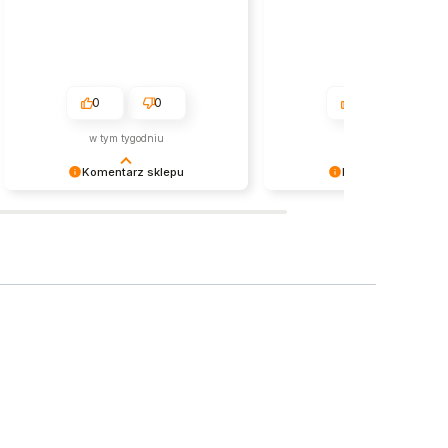
0
0
0
0
w tym tygodniu
w tym tygodniu
Komentarz sklepu
Komentarz sklepu
Dziękujemy za zaufanie i pozytywną
Cieszymy się, że produkt się
ocenę! To dla nas ogromna radość.
podobał. Dziękujemy za zauf