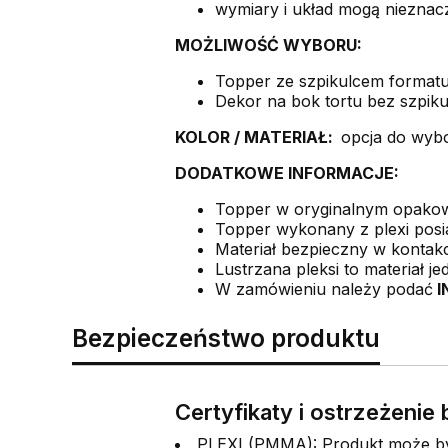
wymiary i układ mogą nieznacz
MOŻLIWOŚĆ WYBORU:
Topper ze szpikulcem format
Dekor na bok tortu bez szpik
KOLOR /
MATERIAŁ:
opcja do wyb
DODATKOWE INFORMACJE:
Topper w oryginalnym opako
Topper wykonany z plexi posia
Materiał bezpieczny w kontakc
Lustrzana pleksi to materiał je
W zamówieniu należy podać
I
Bezpieczeństwo produktu
Certyfikaty i ostrzeżeni
PLEXI (PMMA): Produkt może być