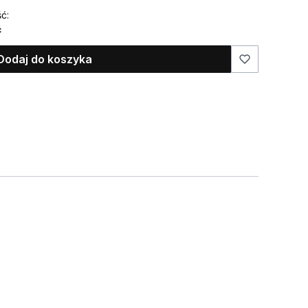
ć:
ć
Dodaj do koszyka