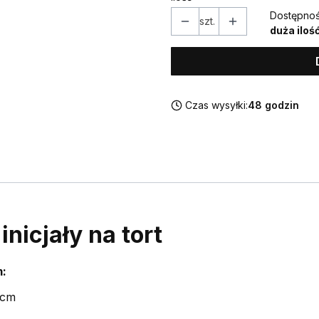
Dostępnoś
szt.
duża iloś
Czas wysyłki:
48 godzin
nicjały na tort
m:
 cm