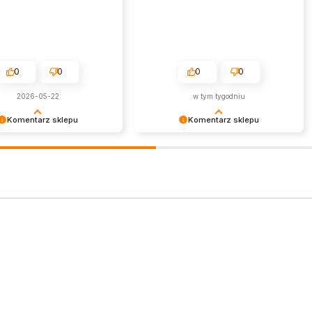
0
0
0
0
2026-05-22
w tym tygodniu
Komentarz sklepu
Komentarz sklepu
s Twoja miła opinia i
Cieszy nas Twoja miła opinia i
. Jesteśmy wdzięczni za tak
zaufanie. Jesteśmy wdzięczni za tak
ch klientów jak Ty. Z
wspaniałych klientów jak Ty. Z
eniami, obsługa sklepu.
pozdrowieniami, obsługa sklepu.