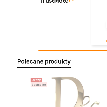
Cieszy na
zaufanie
wspaniały
Polecane produkty
pozdrowi
Okazja
Bestseller