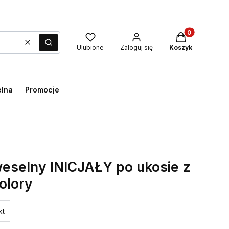
Produkty w kos
Wyczyść
Szukaj
Ulubione
Zaloguj się
Koszyk
elna
Promocje
weselny INICJAŁY po ukosie z
olory
kt