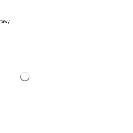
tawy.
:
żnić się ceną