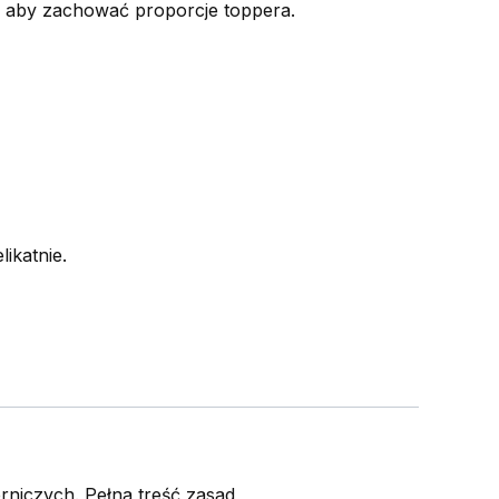
k, aby zachować proporcje toppera.
ikatnie.
niczych. Pełna treść zasad