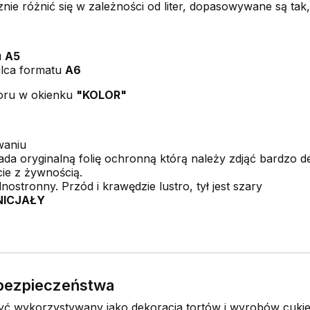
nie różnić się w zależności od liter, dopasowywane są ta
u
A5
ulca formatu
A6
oru w okienku
"KOLOR"
waniu
da oryginalną folię ochronną którą należy zdjąć bardzo del
ie z żywnością.
dnostronny. Przód i krawędzie lustro, tył jest szary
NICJAŁY
e bezpieczeństwa
 wykorzystywany jako dekoracja tortów i wyrobów cukier