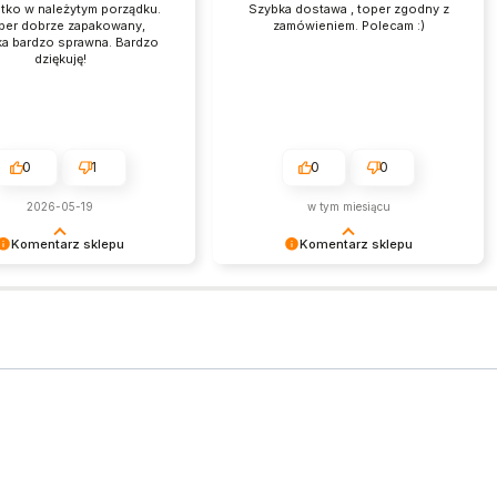
ko w należytym porządku.
Szybka dostawa , toper zgodny z
per dobrze zapakowany,
zamówieniem. Polecam :)
ka bardzo sprawna. Bardzo
dziękuję!
0
1
0
0
2026-05-19
w tym miesiącu
Komentarz sklepu
Komentarz sklepu
 cieszy nas taka wysoka
Serdecznie dziękujemy za
apraszamy na kolejne
pozytywną opinię. To dla nas
motywacja do działania!