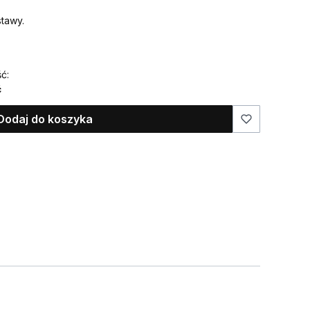
tawy.
ć:
ć
Dodaj do koszyka