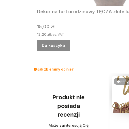
Dekor na tort urodzinowy TĘCZA złote l
Cena
15,00 zł
Cena
12,20 zł
bez VAT
Do koszyka
Jak zbieramy opinie?
podg
Produkt nie
posiada
recenzji
Może zainteresują Cię