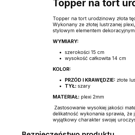
Topper na tort u
Topper na tort urodzinowy złota tęc
Wykonany ze złotej lustrzanej plexi
stylowym elementem dekoracyjnym
WYMIARY:
szerokości 15 cm
wysokość całkowita 14 cm
KOLOR:
PRZÓD I KRAWĘDZIE:
złote lu
TYŁ:
szary
MATERIAŁ:
plexi 2mm
Zastosowanie wysokiej jakości mater
delikatność wykonania sprawia, że j
wyjątkowy charakter swojej uroczys
Bezpieczeństwo produktu