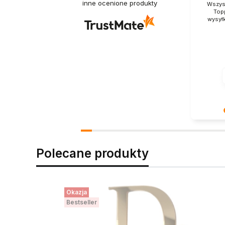
inne ocenione produkty
Wszyst
Top
wysył
Ogromnie
ocena! Z
zakupy.
Polecane produkty
Okazja
Bestseller