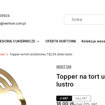
56924
p@wertom.com.pl
ESORIA CUKIERNICZE
OFERTA HURTOWA
Kolekcja wes
ieci
Topper na tort urodzinowy TĘCZA złote lustro
WERTOM
Topper na tort 
lustro
z VAT
bez VAT
Cena
18,00 zł
w tym 23% VAT
w tym
23%
VAT