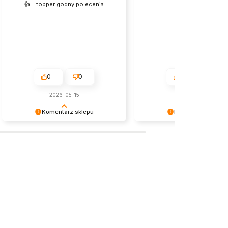
👍️....topper godny polecenia
Super 🔥
0
0
0
0
2026-05-15
2026-05-20
Komentarz sklepu
Komentarz sklepu
Dziękujemy za miłe słowa!
Dziękujemy za miłe słowa!
Cieszymy się, że zakup przeszedł
Cieszymy się, że zakup prz
bezproblemowo, oraz, że możemy
bezproblemowo, oraz, że 
zapewnić odpowiednią obsługę tak
zapewnić odpowiednią obsł
świetnym klientom. Dziękujemy raz
świetnym klientom. Dziękuje
jeszcze!
jeszcze!