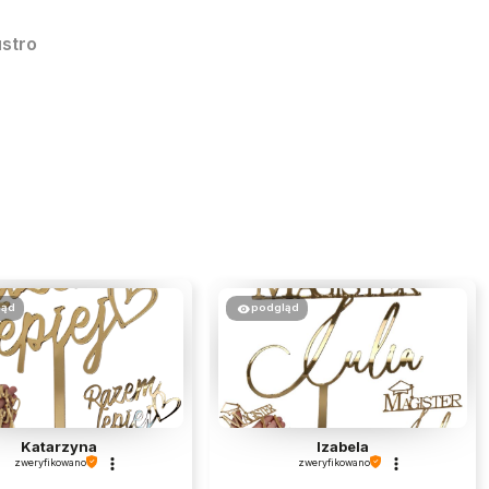
ustro
ląd
podgląd
Katarzyna
Izabela
zweryfikowano
zweryfikowano