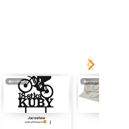
podgląd
podgląd
Jarosław
Anna
zweryfikowano
zweryfikowano