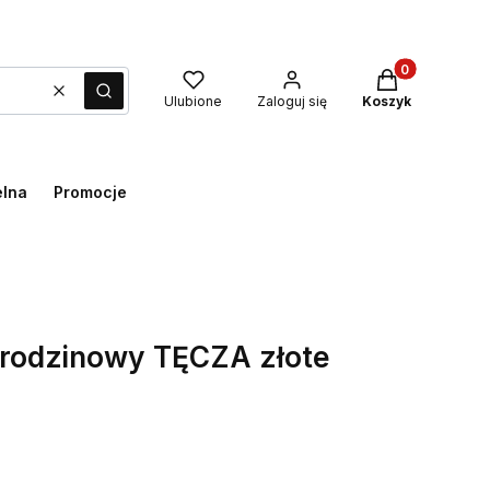
Produkty w kos
Wyczyść
Szukaj
Ulubione
Zaloguj się
Koszyk
elna
Promocje
urodzinowy TĘCZA złote