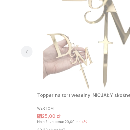
Topper na tort weselny INICJAŁY skośne 
PRODUCENT
WERTOM
Cena promocyjna
25,00 zł
Najniższa cena:
29,00 zł
-14%
Cena
20,33 zł
bez VAT