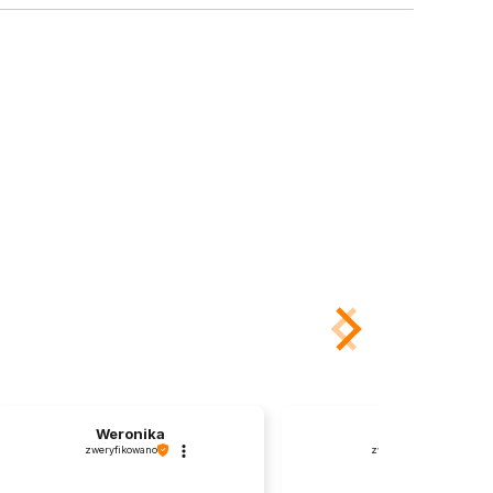
Weronika
Olga
zweryfikowano
zweryfikowano