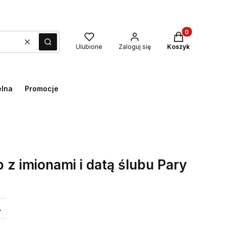
Produkty w kos
Wyczyść
Szukaj
Ulubione
Zaloguj się
Koszyk
elna
Promocje
 z imionami i datą ślubu Pary
.