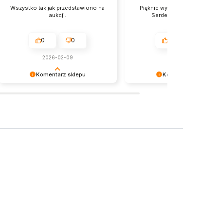
Wszystko tak jak przedstawiono na
Pięknie wykonana personaliza
aukcji.
Serdecznie polecam :)❤️
0
0
0
0
2026-02-09
2025-12-09
Komentarz sklepu
Komentarz sklepu
Bardzo nas cieszy tak wysoka
Dziękujemy za pozostawieni
ocena! Do zobaczenia przy
tak dobrej opinii. Naszym
następnych zamówieniach.
priorytetem jest satysfakcja kl
Twoja recenzja potwierdza n
wysiłki - dziękujemy raz jeszc
mamy nadzieję - do szybkieg
zobaczenia!