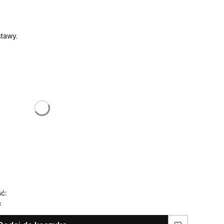
tawy.
:
żnić się ceną
ć:
ć