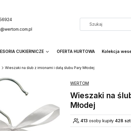
56924
p@wertom.com.pl
ESORIA CUKIERNICZE
OFERTA HURTOWA
Kolekcja wes
e
Wieszaki na ślub z imionami i datą ślubu Pary Młodej
WERTOM
Wieszaki na ślub
Młodej
413
osoby kupiły
428 szt