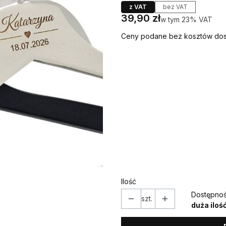
z VAT
bez VAT
Cena
39,90 zł
w tym 23% VAT
w tym
23%
VAT
Ceny podane bez kosztów dos
Wybierz wariant produktu
Poszczególne warianty mogą ró
*
IMIONA
*
DATA
Ilość
Dostępnoś
szt.
duża iloś