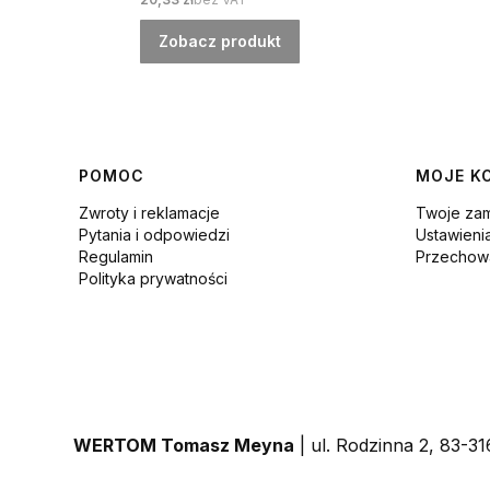
Zobacz produkt
Linki w stopce
POMOC
MOJE K
Zwroty i reklamacje
Twoje za
Pytania i odpowiedzi
Ustawieni
Regulamin
Przechowa
Polityka prywatności
WERTOM Tomasz Meyna
| ul. Rodzinna 2, 83-3