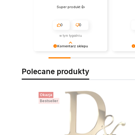
Super produkt 👍️
0
0
w tym tygodniu
Komentarz sklepu
Dziękujemy za zakupy i za tak miły
Dziękujem
komentarz! Wasza opinia jest dla
Twoja rece
nas bardzo ważna.
- dzięki n
Polecane produkty
właściwym 
pozdrowie
Okazja
Bestseller