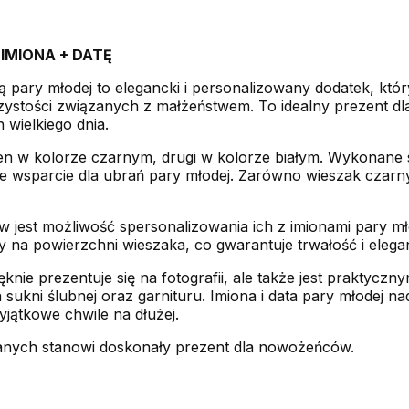
:
IMIONA + DATĘ
ą pary młodej to elegancki i personalizowany dodatek, kt
czystości związanych z małżeństwem. To idealny prezent d
wielkiego dnia.
en w kolorze czarnym, drugi w kolorze białym. Wykonane s
 wsparcie dla ubrań pary młodej. Zarówno wieszak czarny, 
 jest możliwość spersonalizowania ich z imionami pary młod
y na powierzchni wieszaka, co gwarantuje trwałość i elega
knie prezentuje się na fotografii, ale także jest praktycz
ukni ślubnej oraz garnituru. Imiona i data pary młodej n
jątkowe chwile na dłużej.
nych stanowi doskonały prezent dla nowożeńców.