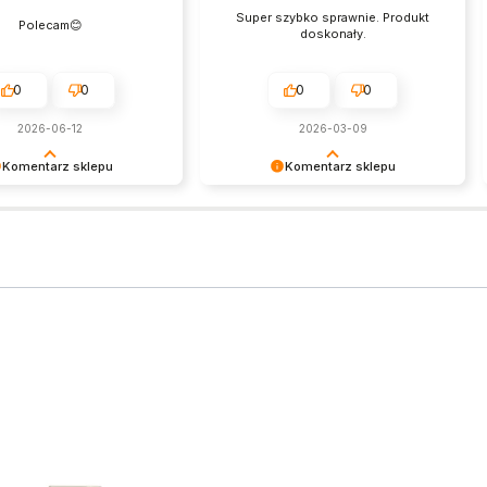
Super szybko sprawnie. Produkt
Polecam😊
doskonały.
0
0
0
0
2026-06-12
2026-03-09
Komentarz sklepu
Komentarz sklepu
y bardzo za Twoją opinię!
Dziękujemy bardzo za Twoją opinię!
nzja wiele dla nas znaczy
Twoja recenzja wiele dla nas znaczy
iej wiemy, że jesteśmy na
- dzięki niej wiemy, że jesteśmy na
torze :) Z
właściwym torze :) Z
niami, obsługa sklepu.
pozdrowieniami, obsługa sklepu.