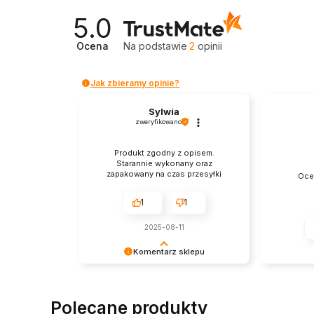
5.0
Ocena
Na podstawie
2
opinii
Jak zbieramy opinie?
Sylwia
zweryfikowano
Produkt zgodny z opisem.
Starannie wykonany oraz
zapakowany na czas przesyłki
Oce
1
1
2025-08-11
Komentarz sklepu
Serdecznie dziękujemy za
pozytywną opinię. To dla nas
motywacja do działania!
Polecane produkty