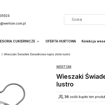
56924
p@wertom.com.pl
ESORIA CUKIERNICZE
OFERTA HURTOWA
Kolekcja wes
e
Wieszaki Świadek Świadkowa napis złote lustro
WERTOM
Wieszaki Świad
lustro
36
osób kupiło ten produ