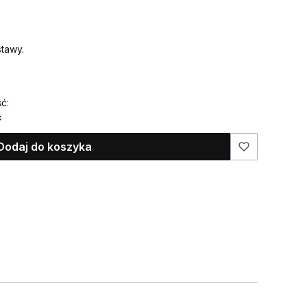
tawy.
ć:
ć
Dodaj do koszyka