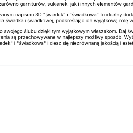
arówno garniturów, sukienek, jak i innych elementów gar
zanym napisem 3D "świadek" i "świadkowa" to idealny dod
a świadka i świadkowej, podkreślając ich wyjątkową rolę 
 do swojego ślubu dzięki tym wyjątkowym wieszakom. Daj ś
 ubrania są przechowywane w najlepszy możliwy sposób. Wy
dek" i "świadkowa" i ciesz się niezrównaną jakością i este