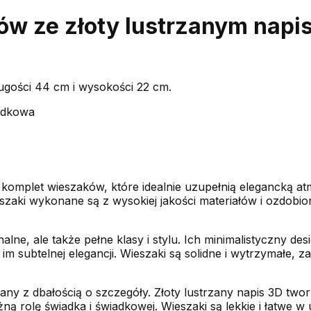
ów ze złoty lustrzanym napi
długości 44 cm i wysokości 22 cm.
iadkowa
mplet wieszaków, które idealnie uzupełnią elegancką atm
eszaki wykonane są z wysokiej jakości materiałów i ozdobi
nalne, ale także pełne klasy i stylu. Ich minimalistyczny d
im subtelnej elegancji. Wieszaki są solidne i wytrzymałe, 
ny z dbałością o szczegóły. Złoty lustrzany napis 3D twor
żną rolę świadka i świadkowej. Wieszaki są lekkie i łatwe 