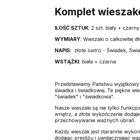
Komplet wieszak
ILOŚĆ SZTUK
: 2 szt. biały + czarny
WYMIARY
: Wieszaki o całkowitej 
NAPIS
: złote lustro - Świadek, Św
WSTĄŻKI
: biała + czarna
Przedstawiamy Państwu wyjątkowy ko
świadka i świadkowej. Te piękne wi
"świadek" i "świadkowa".
Nasze wieszaki są nie tylko funkcjo
wnętrz, a złote wykończenie dodaje 
przechowywanie ważnych ubrań.
Każdy wieszak jest starannie wykona
dodając prestiżu i uwidaczniając wa