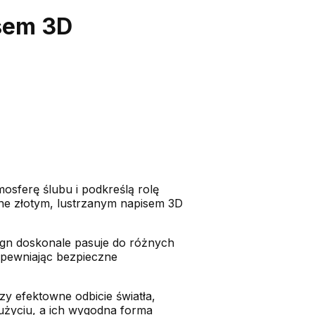
sem 3D
osferę ślubu i podkreślą rolę
one złotym, lustrzanym napisem 3D
esign doskonale pasuje do różnych
zapewniając bezpieczne
zy efektowne odbicie światła,
w użyciu, a ich wygodna forma