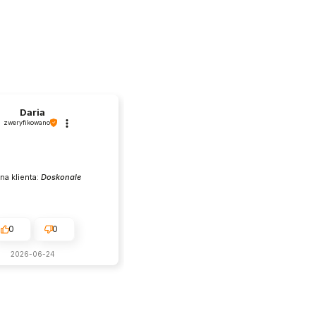
Daria
zweryfikowano
na klienta:
Doskonale
0
0
2026-06-24