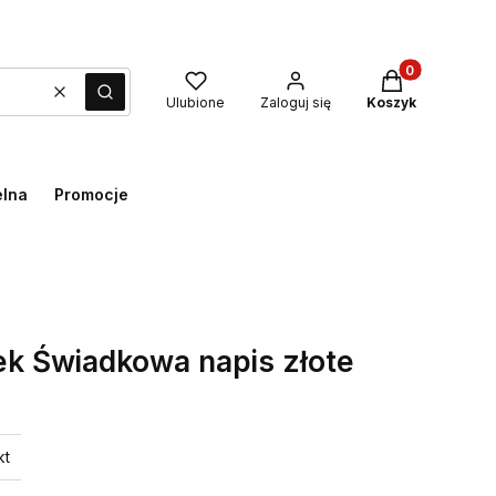
Produkty w kos
Wyczyść
Szukaj
Ulubione
Zaloguj się
Koszyk
elna
Promocje
ek Świadkowa napis złote
kt