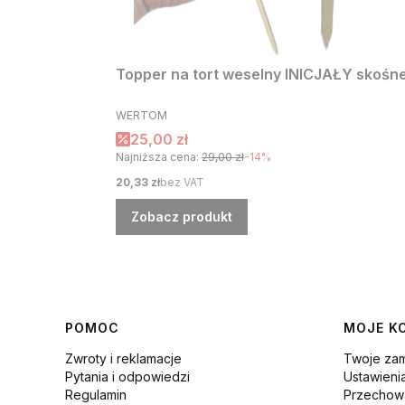
Topper na tort weselny INICJAŁY skośne 
PRODUCENT
WERTOM
Cena promocyjna
25,00 zł
Najniższa cena:
29,00 zł
-14%
Cena
20,33 zł
bez VAT
Zobacz produkt
Linki w stopce
POMOC
MOJE K
Zwroty i reklamacje
Twoje za
Pytania i odpowiedzi
Ustawieni
Regulamin
Przechowa