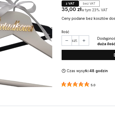
z VAT
bez VAT
Cena
35,00 zł
w tym 23% VAT
w tym
23%
VAT
Ceny podane bez kosztów dos
Ilość
Dostępnoś
szt.
duża iloś
Czas wysyłki:
48 godzin
5.0