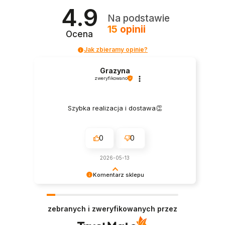
4.9
Na podstawie
15
opinii
Ocena
Jak zbieramy opinie?
Grazyna
zweryfikowano
Szybka realizacja i dostawa👏
0
0
2026-05-13
Komentarz sklepu
Dziękujemy! Wasze zadowolenie to nasz
największy sukces.
zebranych i zweryfikowanych przez