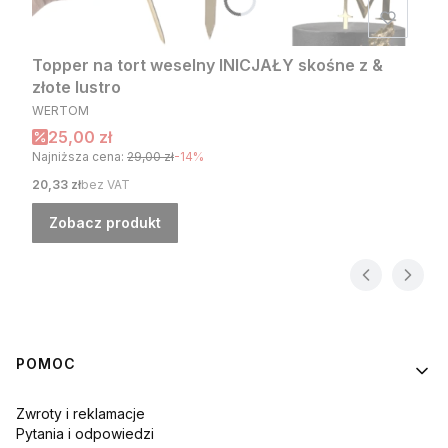
Topper na tort weselny INICJAŁY skośne z &
złote lustro
PRODUCENT
WERTOM
Cena promocyjna
25,00 zł
Najniższa cena:
29,00 zł
-14%
Cena
20,33 zł
bez VAT
Zobacz produkt
Linki w stopce
POMOC
Zwroty i reklamacje
Pytania i odpowiedzi