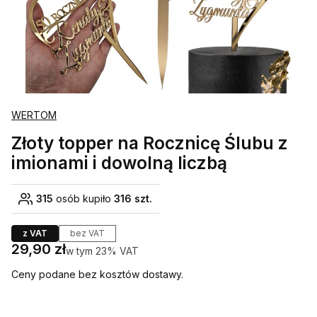
WERTOM
Złoty topper na Rocznicę Ślubu z
imionami i dowolną liczbą
315
osób kupiło
316 szt.
z VAT
bez VAT
Cena
29,90 zł
w tym 23% VAT
w tym
23%
VAT
Ceny podane bez kosztów dostawy.
Wybierz wariant produktu: