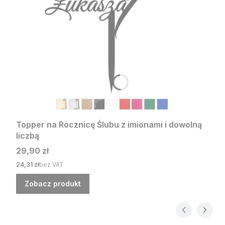
Topper na Rocznicę Ślubu z imionami i dowolną
liczbą
Cena
29,90 zł
Cena
24,31 zł
bez VAT
Zobacz produkt