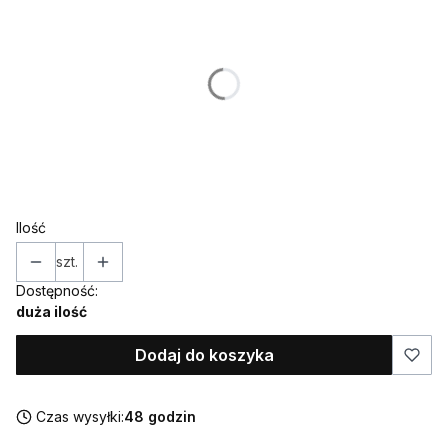
Poszczególne warianty mogą różnić się ceną
*
IMIONA w odmienionej formie
*
ROCZNICA - która ?( należy wpisać liczbę)
Ilość
szt.
Dostępność:
duża ilość
Dodaj do koszyka
Czas wysyłki:
48 godzin