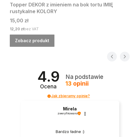
Topper DEKOR z imieniem na bok tortu IMIĘ
rustykalne KOLORY
Cena
15,00 zł
Cena
12,20 zł
bez VAT
Zobacz produkt
4.9
Na podstawie
13
opinii
Ocena
Jak zbieramy opinie?
Mirela
zweryfikowano
Bardzo ładne :)