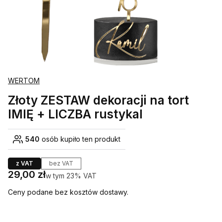
WERTOM
Złoty ZESTAW dekoracji na tort
IMIĘ + LICZBA rustykal
540
osób kupiło ten produkt
z VAT
bez VAT
Cena
29,00 zł
w tym 23% VAT
w tym
23%
VAT
Ceny podane bez kosztów dostawy.
Wybierz wariant produktu: