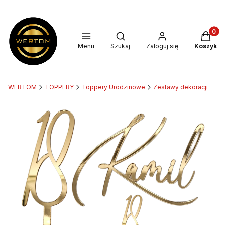
Produkt
Otwórz wyszukiwarkę
Menu
Szukaj
Zaloguj się
Koszyk
WERTOM
TOPPERY
Toppery Urodzinowe
Zestawy dekoracji