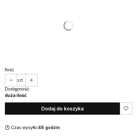
Poszczególne warianty mogą różnić się ceną
*
IMIĘ (w takiej formie w jakiej ma znaleźć się na ozdobie)
*
WIEK
Ilość
szt.
Dostępność:
duża ilość
Dodaj do koszyka
Czas wysyłki:
48 godzin