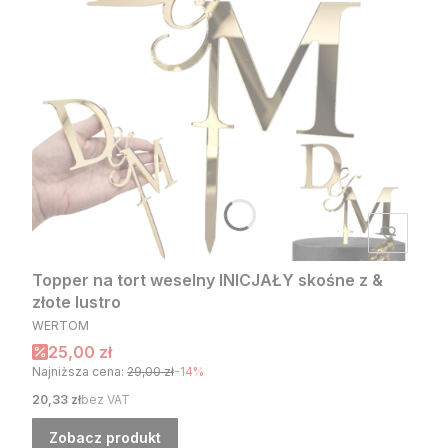
Topper na tort weselny INICJAŁY skośne z &
złote lustro
PRODUCENT
WERTOM
Cena promocyjna
25,00 zł
Najniższa cena:
29,00 zł
-14%
Cena
20,33 zł
bez VAT
Zobacz produkt