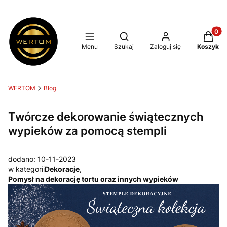
Produkt
Otwórz wyszukiwarkę
Menu
Szukaj
Zaloguj się
Koszyk
WERTOM
Blog
Twórcze dekorowanie świątecznych
wypieków za pomocą stempli
dodano: 10-11-2023
w kategorii
Dekoracje
,
Pomysł na dekorację tortu oraz innych wypieków