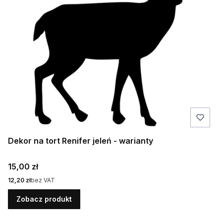
Dekor na tort Renifer jeleń - warianty
Cena
15,00 zł
Cena
12,20 zł
bez VAT
Zobacz produkt