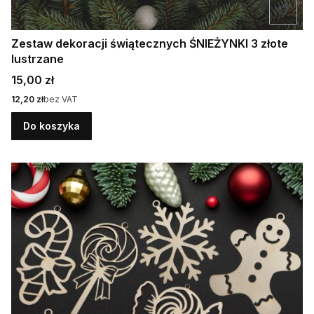
Zestaw dekoracji świątecznych ŚNIEŻYNKI 3 złote
lustrzane
Cena
15,00 zł
Cena
12,20 zł
bez VAT
Do koszyka