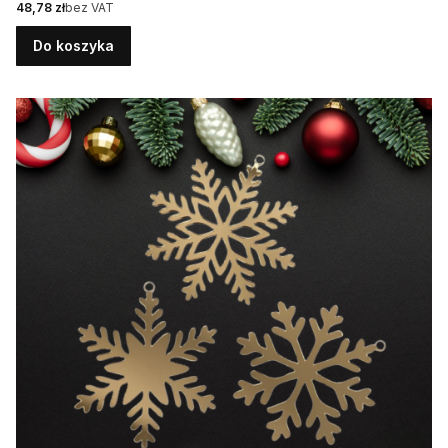
Cena
48,78 zł
bez VAT
Do koszyka