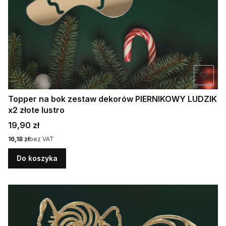
Topper na bok zestaw dekorów PIERNIKOWY LUDZIK
x2 złote lustro
Cena
19,90 zł
Cena
16,18 zł
bez VAT
Do koszyka