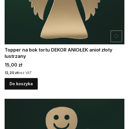
Topper na bok tortu DEKOR ANIOŁEK anioł złoty
lustrzany
Cena
15,00 zł
Cena
12,20 zł
bez VAT
Do koszyka