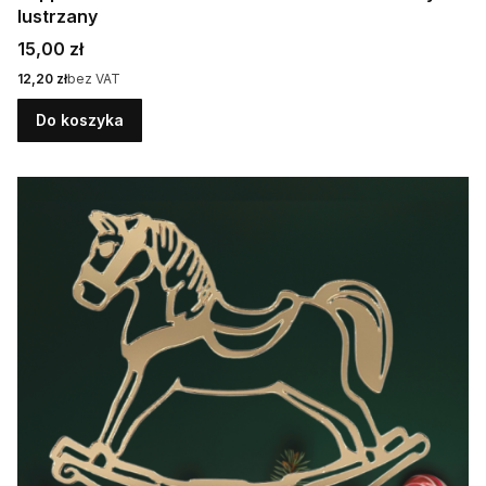
lustrzany
Cena
15,00 zł
Cena
12,20 zł
bez VAT
Do koszyka