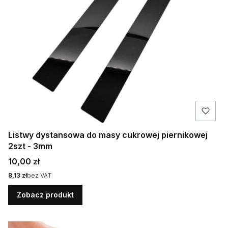
Listwy dystansowa do masy cukrowej piernikowej
2szt - 3mm
Cena
10,00 zł
Cena
8,13 zł
bez VAT
Zobacz produkt