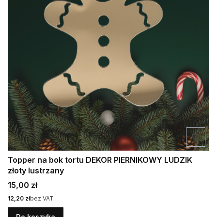
Topper na bok tortu DEKOR PIERNIKOWY LUDZIK
złoty lustrzany
Cena
15,00 zł
Cena
12,20 zł
bez VAT
Do koszyka