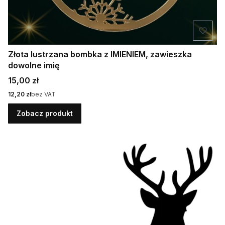
Złota lustrzana bombka z IMIENIEM, zawieszka
dowolne imię
Cena
15,00 zł
Cena
12,20 zł
bez VAT
Zobacz produkt