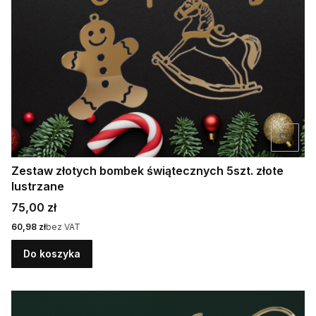
Zestaw złotych bombek świątecznych 5szt. złote
lustrzane
Cena
75,00 zł
Cena
60,98 zł
bez VAT
Do koszyka