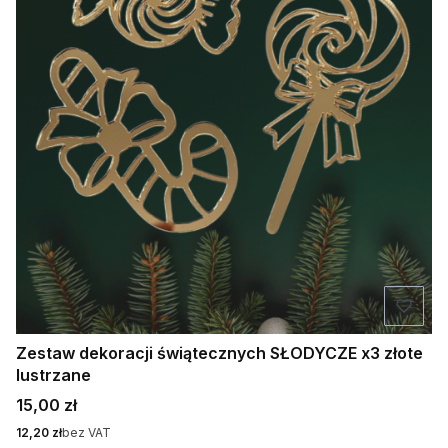
Zestaw dekoracji świątecznych SŁODYCZE x3 złote
lustrzane
Cena
15,00 zł
Cena
12,20 zł
bez VAT