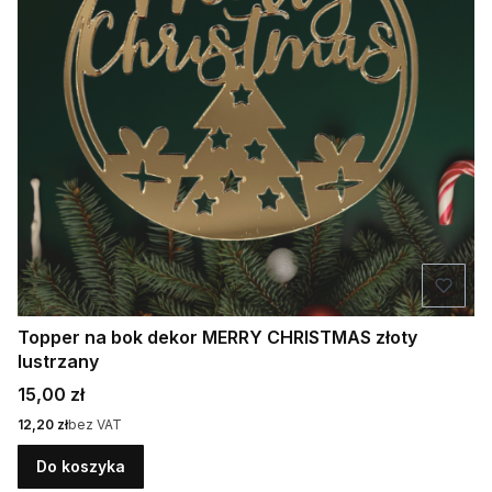
Topper na bok dekor MERRY CHRISTMAS złoty
lustrzany
Cena
15,00 zł
Cena
12,20 zł
bez VAT
Do koszyka