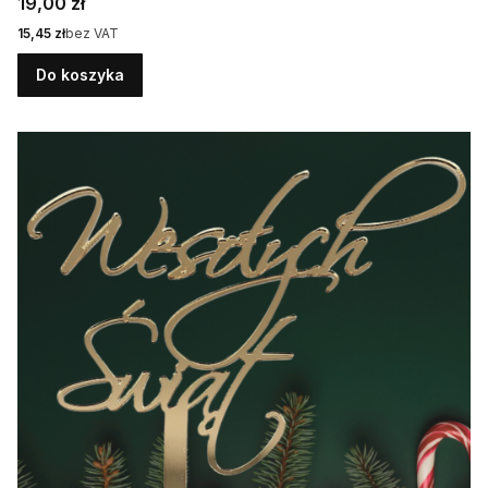
Cena
19,00 zł
Cena
15,45 zł
bez VAT
Do koszyka