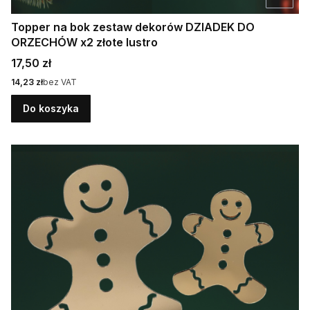
Topper na bok zestaw dekorów DZIADEK DO
ORZECHÓW x2 złote lustro
Cena
17,50 zł
Cena
14,23 zł
bez VAT
Do koszyka