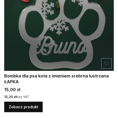
Bombka dla psa kota z imieniem srebrna lustrzana
ŁAPKA
Cena
15,00 zł
Cena
12,20 zł
bez VAT
Zobacz produkt