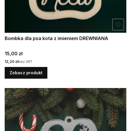
Bombka dla psa kota z imieniem DREWNIANA
Cena
15,00 zł
Cena
12,20 zł
bez VAT
Zobacz produkt