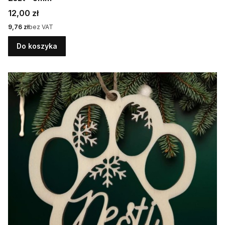
Cena
12,00 zł
Cena
9,76 zł
bez VAT
Do koszyka