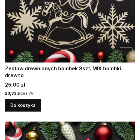
Zestaw drewnianych bombek 8szt. MIX bombki
drewno
Cena
25,00 zł
Cena
20,33 zł
bez VAT
Do koszyka