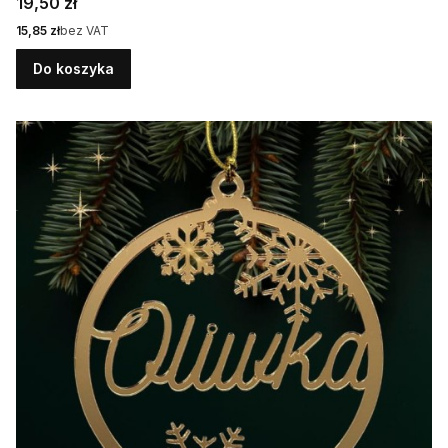
Cena
19,50 zł
Cena
15,85 zł
bez VAT
Do koszyka