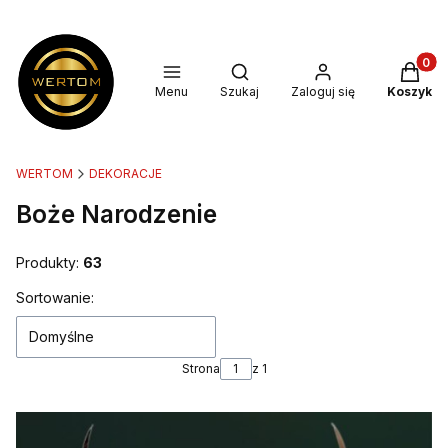
Produkt
Otwórz wyszukiwarkę
Menu
Szukaj
Zaloguj się
Koszyk
WERTOM
DEKORACJE
Boże Narodzenie
Produkty:
63
Lista produktów
Sortowanie:
Domyślne
Strona
z 1