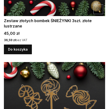
Zestaw złotych bombek ŚNIEŻYNKI 3szt. złote
lustrzane
Cena
45,00 zł
Cena
36,59 zł
bez VAT
Do koszyka