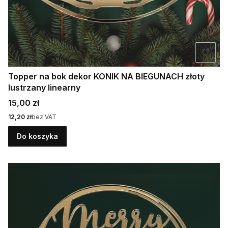
Topper na bok dekor KONIK NA BIEGUNACH złoty
lustrzany linearny
Cena
15,00 zł
Cena
12,20 zł
bez VAT
Do koszyka