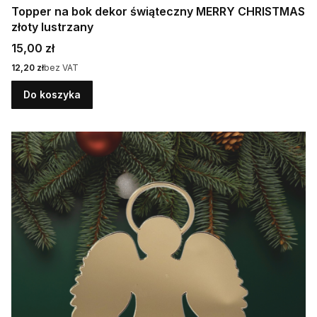
Topper na bok dekor świąteczny MERRY CHRISTMAS
złoty lustrzany
Cena
15,00 zł
Cena
12,20 zł
bez VAT
Do koszyka