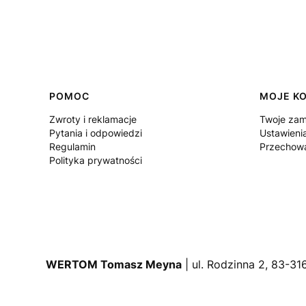
Linki w stopce
POMOC
MOJE K
Zwroty i reklamacje
Twoje zam
Pytania i odpowiedzi
Ustawieni
Regulamin
Przechowa
Polityka prywatności
WERTOM Tomasz Meyna
| ul. Rodzinna 2, 83-31