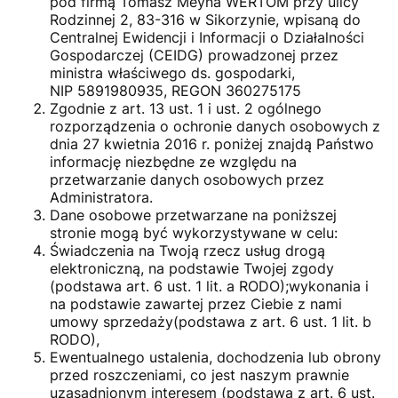
pod firmą Tomasz Meyna WERTOM przy ulicy
Rodzinnej 2, 83-316 w Sikorzynie, wpisaną do
Centralnej Ewidencji i Informacji o Działalności
Gospodarczej (CEIDG) prowadzonej przez
ministra właściwego ds. gospodarki,
NIP 5891980935, REGON 360275175
Zgodnie z art. 13 ust. 1 i ust. 2 ogólnego
rozporządzenia o ochronie danych osobowych z
dnia 27 kwietnia 2016 r. poniżej znajdą Państwo
informację niezbędne ze względu na
przetwarzanie danych osobowych przez
Administratora.
Dane osobowe przetwarzane na poniższej
stronie mogą być wykorzystywane w celu:
Świadczenia na Twoją rzecz usług drogą
elektroniczną, na podstawie Twojej zgody
(podstawa art. 6 ust. 1 lit. a RODO);wykonania i
na podstawie zawartej przez Ciebie z nami
umowy sprzedaży(podstawa z art. 6 ust. 1 lit. b
RODO),
Ewentualnego ustalenia, dochodzenia lub obrony
przed roszczeniami, co jest naszym prawnie
uzasadnionym interesem (podstawa z art. 6 ust.