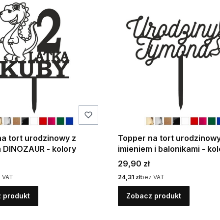
a tort urodzinowy z
Topper na tort urodzinowy
m DINOZAUR - kolory
imieniem i balonikami - kol
Cena
29,90 zł
Cena
 VAT
24,31 zł
bez VAT
 produkt
Zobacz produkt