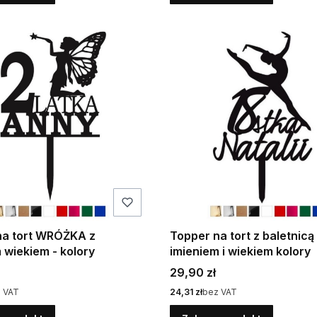
na tort WRÓŻKA z
Topper na tort z baletnicą
 wiekiem - kolory
imieniem i wiekiem kolory
Cena
29,90 zł
Cena
 VAT
24,31 zł
bez VAT