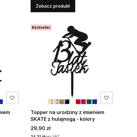
Zobacz produkt
Bestseller
niem
Topper na urodziny z imieniem
SKATE z hulajnogą - kolory
Cena
29,90 zł
Cena
24,31 zł
bez VAT