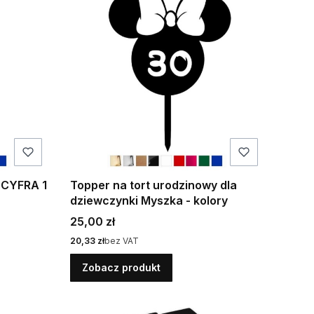
 CYFRA 1
Topper na tort urodzinowy dla
dziewczynki Myszka - kolory
Cena
25,00 zł
Cena
20,33 zł
bez VAT
Zobacz produkt