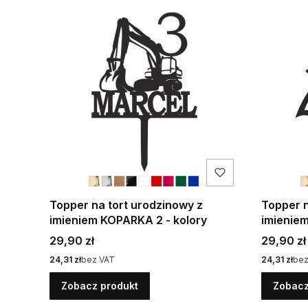
Topper na tort urodzinowy z
Topper n
imieniem KOPARKA 2 - kolory
imieniem
Cena
Cena
29,90 zł
29,90 zł
Cena
Cena
24,31 zł
bez VAT
24,31 zł
bez
Zobacz produkt
Zobacz