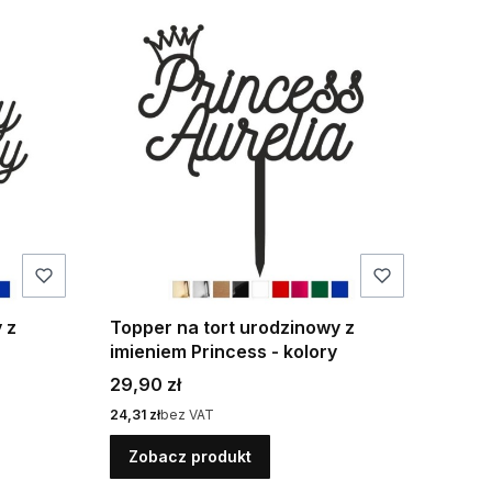
 z
Topper na tort urodzinowy z
imieniem Princess - kolory
Cena
29,90 zł
Cena
24,31 zł
bez VAT
Zobacz produkt