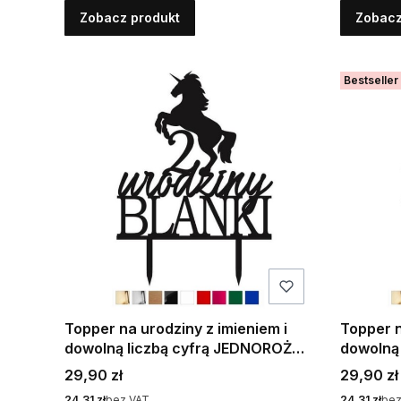
Zobacz produkt
Zobacz
Bestseller
Topper na urodziny z imieniem i
Topper n
dowolną liczbą cyfrą JEDNOROŻEC
dowolną 
- kolory
Cena
Cena
29,90 zł
29,90 zł
Cena
Cena
24,31 zł
bez VAT
24,31 zł
bez