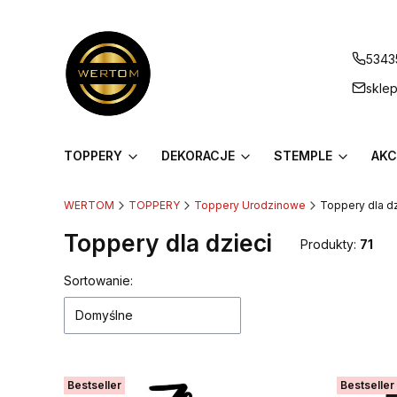
5343
skle
TOPPERY
DEKORACJE
STEMPLE
AKC
WERTOM
TOPPERY
Toppery Urodzinowe
Toppery dla dz
Toppery dla dzieci
Produkty:
71
Lista produktów
Sortowanie:
Domyślne
Bestseller
Bestseller