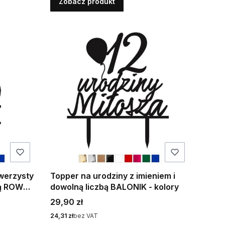
Zobacz produkt
owerzysty
Topper na urodziny z imieniem i
bą ROWER
dowolną liczbą BALONIK - kolory
Cena
29,90 zł
Cena
24,31 zł
bez VAT