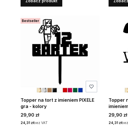
Zobacz produkt
Zobacz
Bestseller
Topper na tort z imieniem PIXELE
Topper n
gra - kolory
imieniem
Cena
Cena
29,90 zł
29,90 zł
Cena
Cena
24,31 zł
bez VAT
24,31 zł
bez