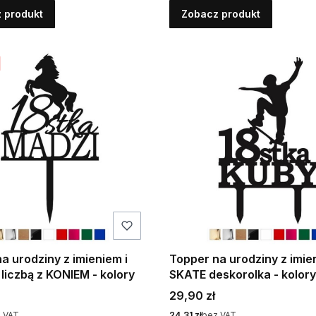
 produkt
Zobacz produkt
a urodziny z imieniem i
Topper na urodziny z imie
liczbą z KONIEM - kolory
SKATE deskorolka - kolory
Cena
29,90 zł
Cena
 VAT
24,31 zł
bez VAT