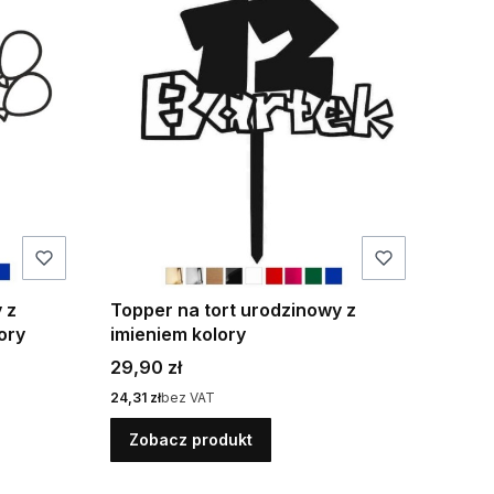
 z
Topper na tort urodzinowy z
ory
imieniem kolory
Cena
29,90 zł
Cena
24,31 zł
bez VAT
Zobacz produkt