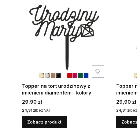
Topper na tort urodzinowy z
Topper n
imieniem diamentem - kolory
imienie
Cena
Cena
29,90 zł
29,90 zł
Cena
Cena
24,31 zł
bez VAT
24,31 zł
bez
Zobacz produkt
Zobacz