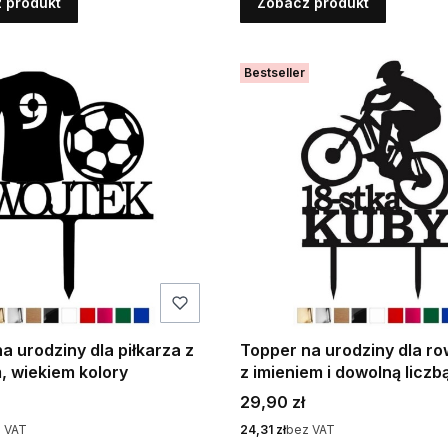
 produkt
Zobacz produkt
Bestseller
a urodziny dla piłkarza z
Topper na urodziny dla r
, wiekiem kolory
z imieniem i dowolną licz
- kolory
Cena
29,90 zł
Cena
 VAT
24,31 zł
bez VAT