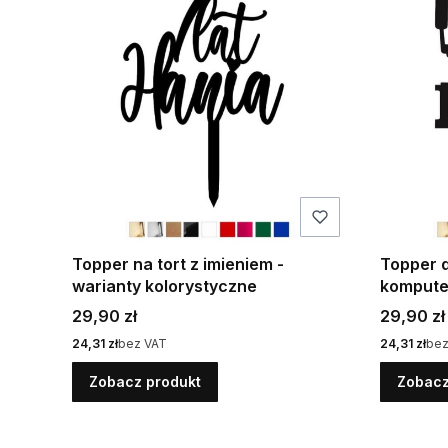
Topper na tort z imieniem -
Topper d
warianty kolorystyczne
komputer
Cena
Cena
29,90 zł
29,90 zł
Cena
Cena
24,31 zł
bez VAT
24,31 zł
bez
Zobacz produkt
Zobacz