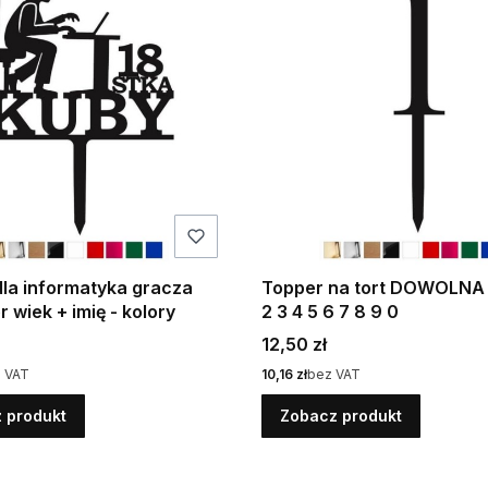
la informatyka gracza
Topper na tort DOWOLNA
 wiek + imię - kolory
2 3 4 5 6 7 8 9 0
Cena
12,50 zł
Cena
 VAT
10,16 zł
bez VAT
 produkt
Zobacz produkt