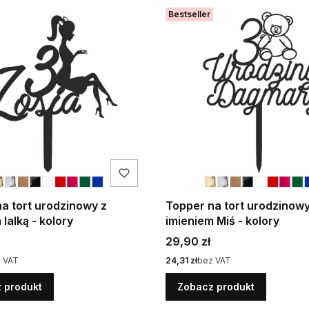
Bestseller
a tort urodzinowy z
Topper na tort urodzinowy
 lalką - kolory
imieniem Miś - kolory
Cena
29,90 zł
Cena
 VAT
24,31 zł
bez VAT
 produkt
Zobacz produkt