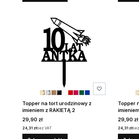
Topper na tort urodzinowy z
Topper 
imieniem z RAKIETĄ 2
imieniem
Cena
Cena
29,90 zł
29,90 zł
Cena
Cena
24,31 zł
bez VAT
24,31 zł
bez