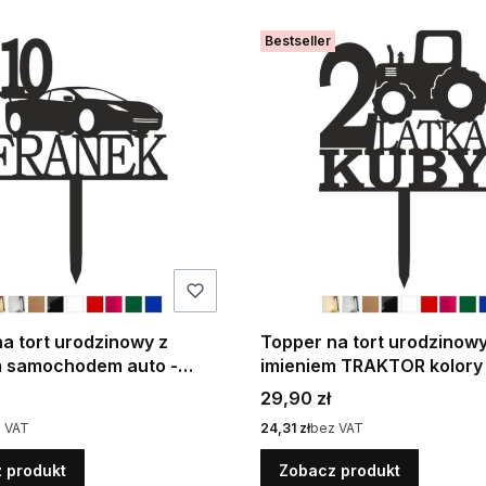
Bestseller
a tort urodzinowy z
Topper na tort urodzinowy
m samochodem auto -
imieniem TRAKTOR kolory
Cena
29,90 zł
Cena
 VAT
24,31 zł
bez VAT
 produkt
Zobacz produkt