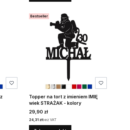
Bestseller
 z
Topper na tort z imieniem IMIĘ
wiek STRAŻAK - kolory
Cena
29,90 zł
Cena
24,31 zł
bez VAT