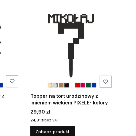
 z
Topper na tort urodzinowy z
imieniem wiekiem PIXELE- kolory
Cena
29,90 zł
Cena
24,31 zł
bez VAT
Zobacz produkt