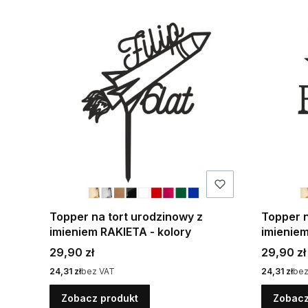
Topper na tort urodzinowy z
Topper n
imieniem RAKIETA - kolory
imienie
kolory
Cena
Cena
29,90 zł
29,90 zł
Cena
Cena
24,31 zł
bez VAT
24,31 zł
bez
Zobacz produkt
Zobacz