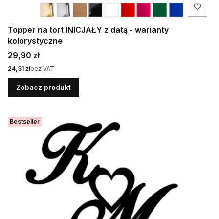
Topper na tort INICJAŁY z datą - warianty
kolorystyczne
Cena
29,90 zł
Cena
24,31 zł
bez VAT
Zobacz produkt
Bestseller