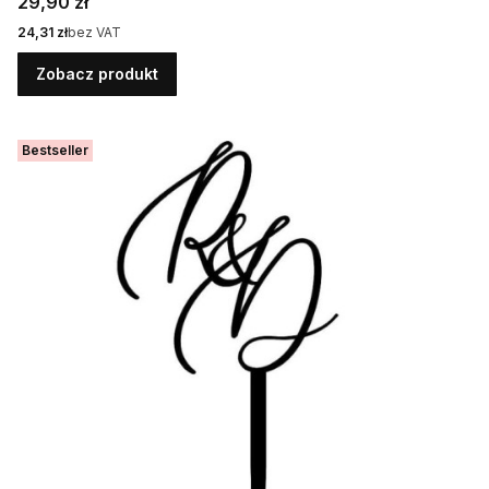
Cena
29,90 zł
Cena
24,31 zł
bez VAT
Zobacz produkt
Bestseller