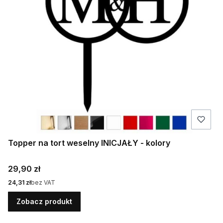
Topper na tort weselny INICJAŁY - kolory
Cena
29,90 zł
Cena
24,31 zł
bez VAT
Zobacz produkt