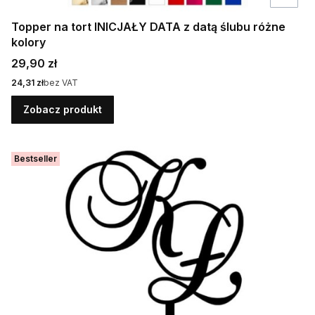
Topper na tort INICJAŁY DATA z datą ślubu różne
kolory
Cena
29,90 zł
Cena
24,31 zł
bez VAT
Zobacz produkt
Bestseller