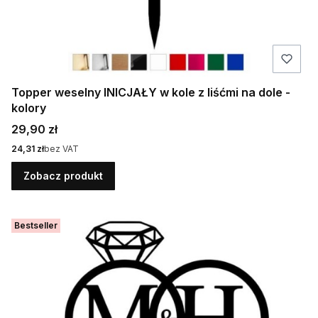
Topper weselny INICJAŁY w kole z liśćmi na dole -
kolory
Cena
29,90 zł
Cena
24,31 zł
bez VAT
Zobacz produkt
Bestseller