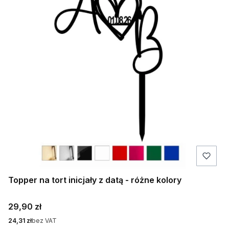
Topper na tort inicjały z datą - różne kolory
Cena
29,90 zł
Cena
24,31 zł
bez VAT