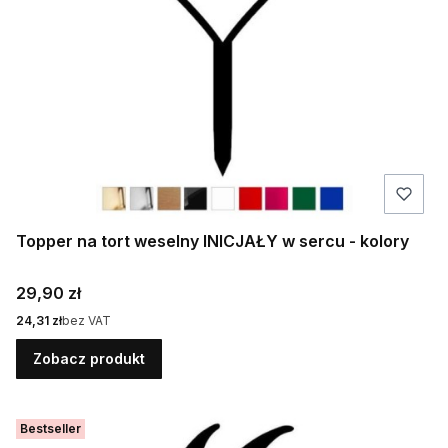
Topper na tort weselny INICJAŁY w sercu - kolory
Cena
29,90 zł
Cena
24,31 zł
bez VAT
Zobacz produkt
Bestseller