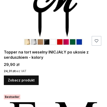
Topper na tort weselny INICJAŁY po ukosie z
serduszkiem - kolory
Cena
29,90 zł
Cena
24,31 zł
bez VAT
Zobacz produkt
Bestseller