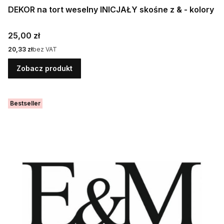
DEKOR na tort weselny INICJAŁY skośne z & - kolory
Cena
25,00 zł
Cena
20,33 zł
bez VAT
Zobacz produkt
Bestseller