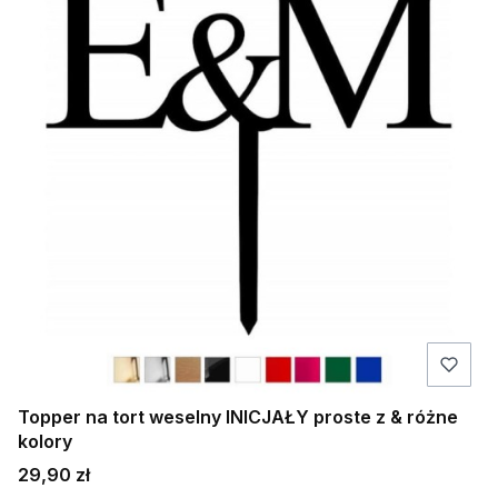
Topper na tort weselny INICJAŁY proste z & różne
kolory
Cena
29,90 zł