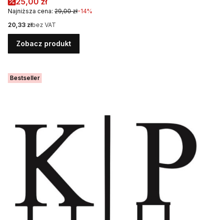
Cena promocyjna
25,00 zł
Najniższa cena:
29,00 zł
-14%
Cena
20,33 zł
bez VAT
Zobacz produkt
Bestseller