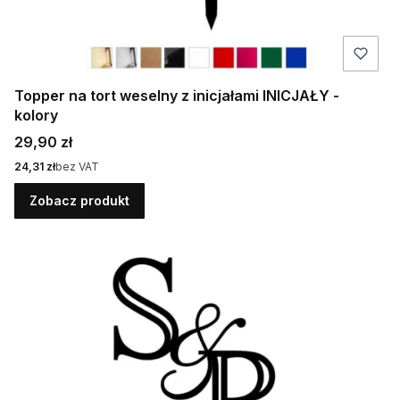
Topper na tort weselny z inicjałami INICJAŁY -
kolory
Cena
29,90 zł
Cena
24,31 zł
bez VAT
Zobacz produkt