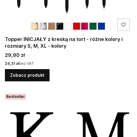
Topper INICJAŁY z kreską na tort - różne kolory i
rozmiary S, M, XL - kolory
Cena
29,90 zł
Cena
24,31 zł
bez VAT
Zobacz produkt
Bestseller