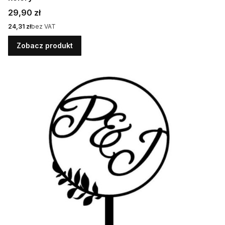
Cena
29,90 zł
Cena
24,31 zł
bez VAT
Zobacz produkt