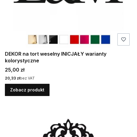
DEKOR na tort weselny INICJAŁY warianty
kolorystyczne
Cena
25,00 zł
Cena
20,33 zł
bez VAT
Zobacz produkt