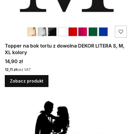
Topper na bok tortu z dowolna DEKOR LITERA S, M,
XL kolory
Cena
14,90 zł
Cena
12,11 zł
bez VAT
Zobacz produkt