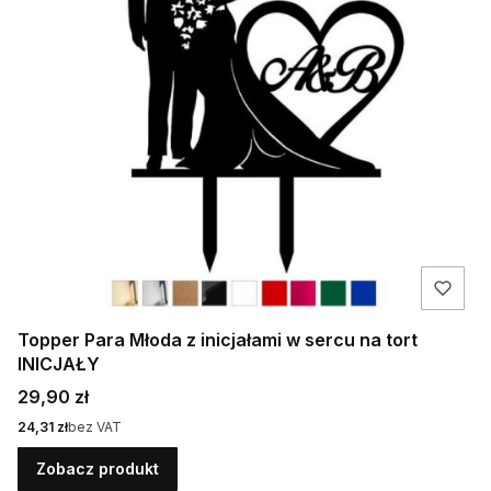
Topper Para Młoda z inicjałami w sercu na tort
INICJAŁY
Cena
29,90 zł
Cena
24,31 zł
bez VAT
Zobacz produkt