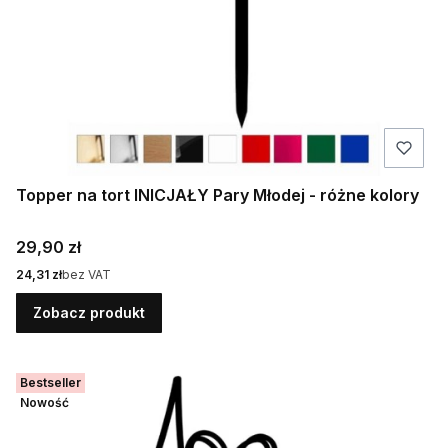
Topper na tort INICJAŁY Pary Młodej - różne kolory
Cena
29,90 zł
Cena
24,31 zł
bez VAT
Zobacz produkt
Bestseller
Nowość