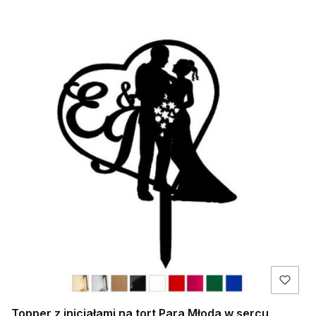
Topper z inicjałami na tort Para Młoda w sercu