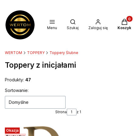
Produkt
Otwórz wyszukiwarkę
Menu
Szukaj
Zaloguj się
Koszyk
WERTOM
TOPPERY
Toppery Ślubne
Toppery z inicjałami
Produkty:
47
Lista produktów
Sortowanie:
Domyślne
Strona
z 1
Okazja