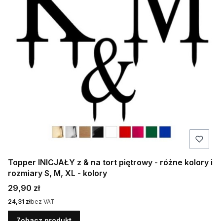
Topper INICJAŁY z & na tort piętrowy - różne kolory i
rozmiary S, M, XL - kolory
Cena
29,90 zł
Cena
24,31 zł
bez VAT
Zobacz produkt