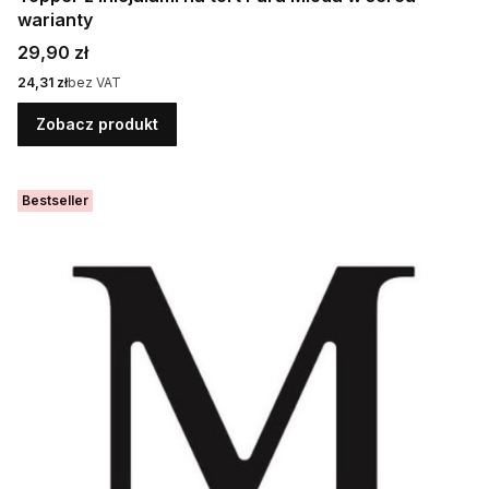
warianty
Cena
29,90 zł
Cena
24,31 zł
bez VAT
Zobacz produkt
Bestseller