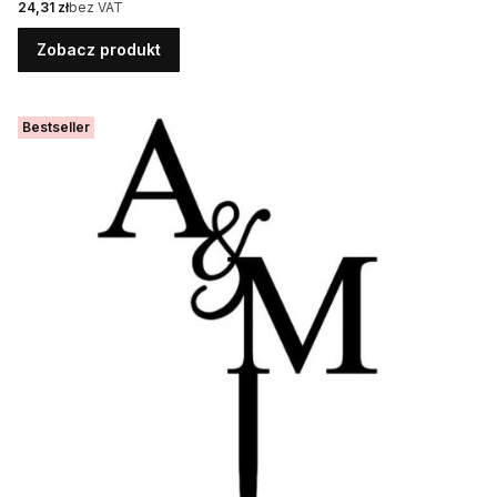
Cena
24,31 zł
bez VAT
Zobacz produkt
Bestseller