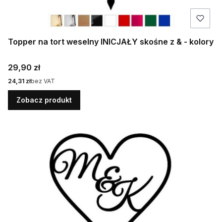
Topper na tort weselny INICJAŁY skośne z & - kolory
Cena
29,90 zł
Cena
24,31 zł
bez VAT
Zobacz produkt