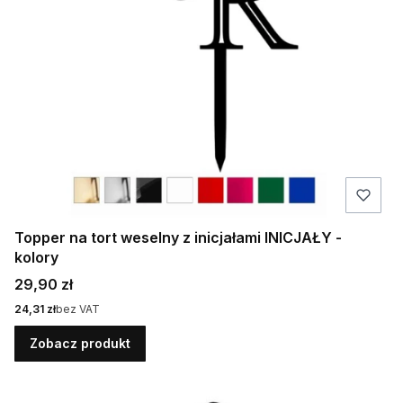
Topper na tort weselny z inicjałami INICJAŁY -
kolory
Cena
29,90 zł
Cena
24,31 zł
bez VAT
Zobacz produkt