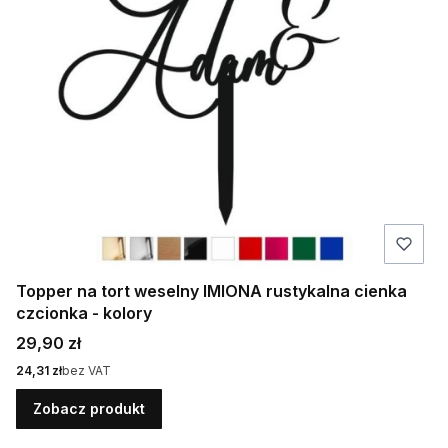
Topper na tort weselny IMIONA rustykalna cienka
czcionka - kolory
Cena
29,90 zł
Cena
24,31 zł
bez VAT
Zobacz produkt