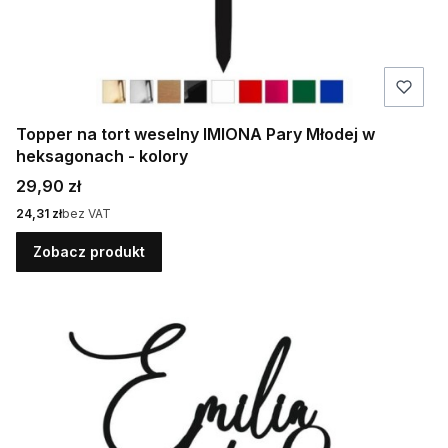
Topper na tort weselny IMIONA Pary Młodej w
heksagonach - kolory
Cena
29,90 zł
Cena
24,31 zł
bez VAT
Zobacz produkt