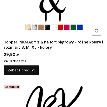
Topper INICJAŁY z & na tort piętrowy - różne kolory i
rozmiary S, M, XL - kolory
Cena
29,90 zł
Cena
24,31 zł
bez VAT
Zobacz produkt
Bestseller