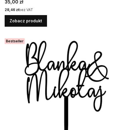
Cena
35,00 zł
Cena
28,46 zł
bez VAT
Zobacz produkt
Bestseller