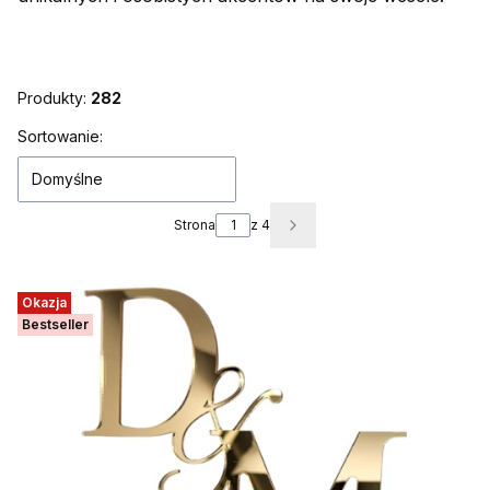
Produkty:
282
Lista produktów
Sortowanie:
Domyślne
Strona
z 4
Następne produkty
Okazja
Bestseller