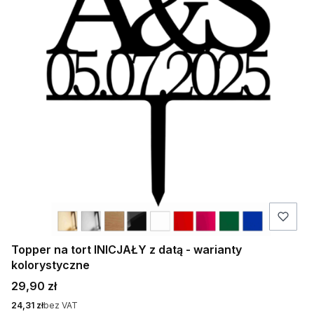
Topper na tort INICJAŁY z datą - warianty
kolorystyczne
Cena
29,90 zł
Cena
24,31 zł
bez VAT