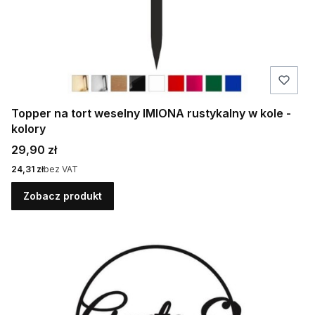
Topper na tort weselny IMIONA rustykalny w kole -
kolory
Cena
29,90 zł
Cena
24,31 zł
bez VAT
Zobacz produkt