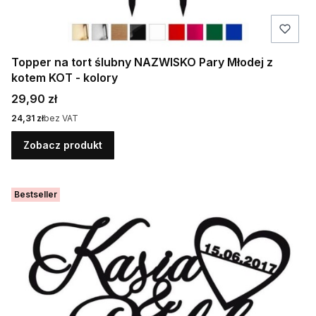
Topper na tort ślubny NAZWISKO Pary Młodej z
kotem KOT - kolory
Cena
29,90 zł
Cena
24,31 zł
bez VAT
Zobacz produkt
Bestseller