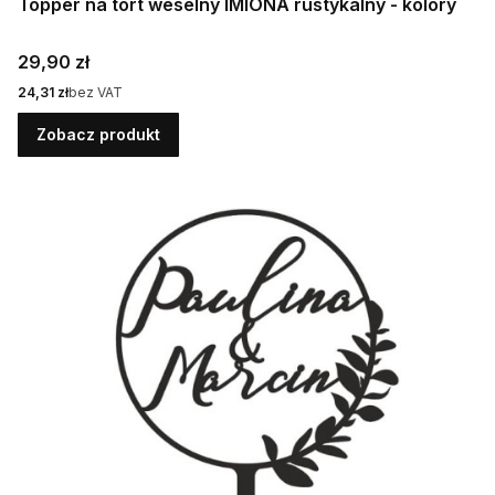
Topper na tort weselny IMIONA rustykalny - kolory
Cena
29,90 zł
Cena
24,31 zł
bez VAT
Zobacz produkt