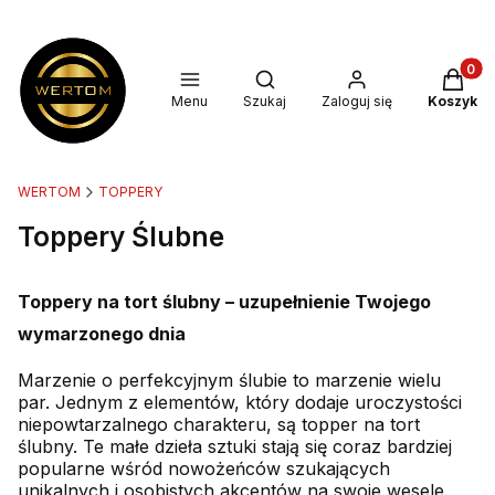
Produkt
Otwórz wyszukiwarkę
Menu
Szukaj
Zaloguj się
Koszyk
WERTOM
TOPPERY
Toppery Ślubne
Toppery na tort ślubny – uzupełnienie Twojego
wymarzonego dnia
Marzenie o perfekcyjnym ślubie to marzenie wielu
par. Jednym z elementów, który dodaje uroczystości
niepowtarzalnego charakteru, są topper na tort
ślubny. Te małe dzieła sztuki stają się coraz bardziej
popularne wśród nowożeńców szukających
unikalnych i osobistych akcentów na swoje wesele.