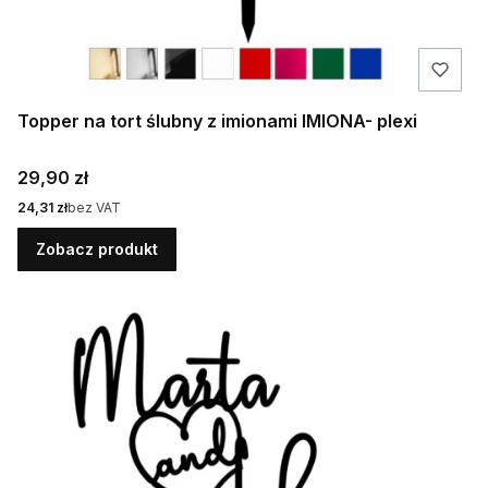
Topper na tort ślubny z imionami IMIONA- plexi
Cena
29,90 zł
Cena
24,31 zł
bez VAT
Zobacz produkt