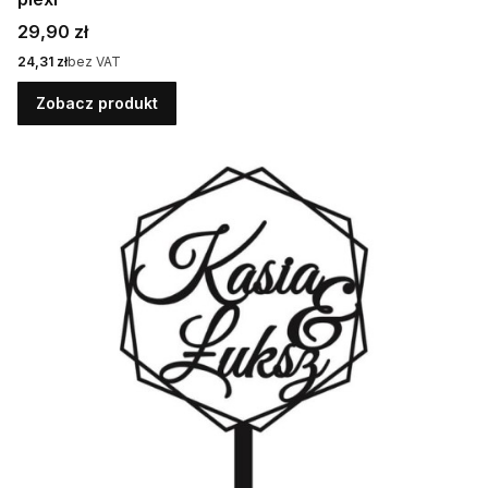
Cena
29,90 zł
Cena
24,31 zł
bez VAT
Zobacz produkt