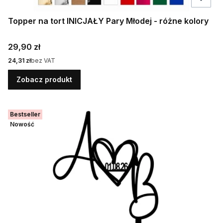
Topper na tort INICJAŁY Pary Młodej - różne kolory
Cena
29,90 zł
Cena
24,31 zł
bez VAT
Zobacz produkt
Bestseller
Nowość