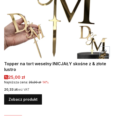
Topper na tort weselny INICJAŁY skośne z & złote
lustro
Cena promocyjna
25,00 zł
Najniższa cena:
29,00 zł
-14%
Cena
20,33 zł
bez VAT
Zobacz produkt