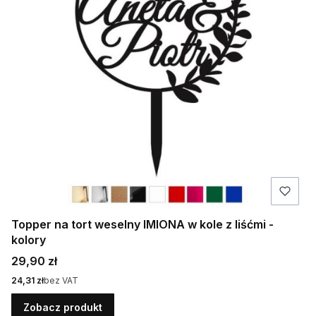
Topper na tort weselny IMIONA w kole z liśćmi -
kolory
Cena
29,90 zł
Cena
24,31 zł
bez VAT
Zobacz produkt