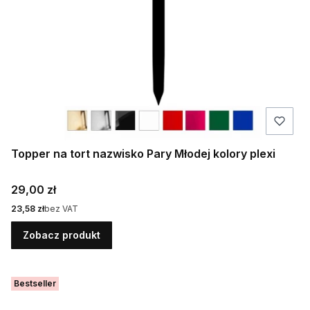
Topper na tort nazwisko Pary Młodej kolory plexi
Cena
29,00 zł
Cena
23,58 zł
bez VAT
Zobacz produkt
Bestseller