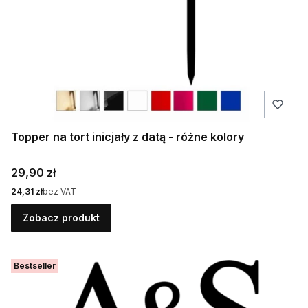
Topper na tort inicjały z datą - różne kolory
Cena
29,90 zł
Cena
24,31 zł
bez VAT
Zobacz produkt
Bestseller