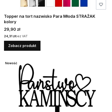
Topper na tort nazwisko Para Młoda STRAŻAK
kolory
Cena
29,90 zł
Cena
24,31 zł
bez VAT
Zobacz produkt
Nowość