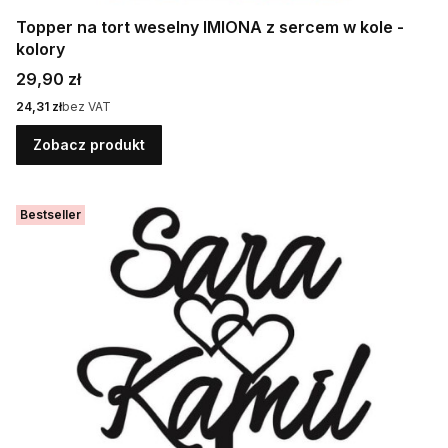
Topper na tort weselny IMIONA z sercem w kole -
kolory
Cena
29,90 zł
Cena
24,31 zł
bez VAT
Zobacz produkt
Bestseller