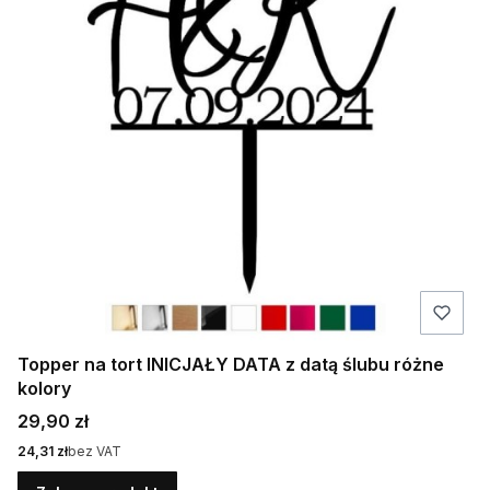
Topper na tort INICJAŁY DATA z datą ślubu różne
kolory
Cena
29,90 zł
Cena
24,31 zł
bez VAT