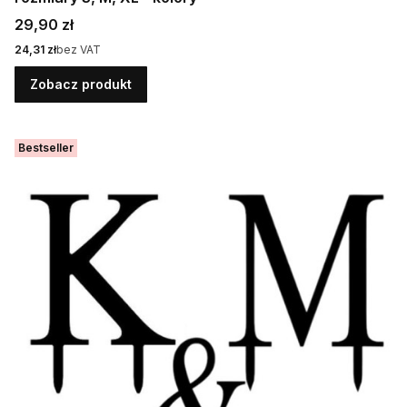
Cena
29,90 zł
Cena
24,31 zł
bez VAT
Zobacz produkt
Bestseller