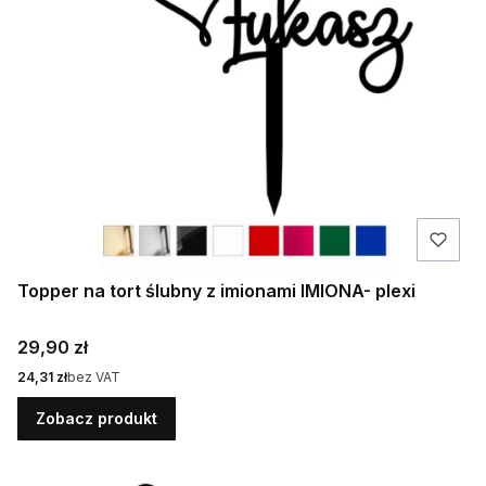
Topper na tort ślubny z imionami IMIONA- plexi
Cena
29,90 zł
Cena
24,31 zł
bez VAT
Zobacz produkt