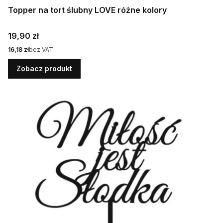
Topper na tort ślubny LOVE różne kolory
Cena
19,90 zł
Cena
16,18 zł
bez VAT
Zobacz produkt