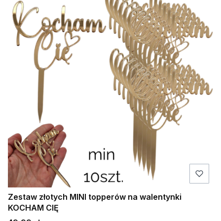
Zestaw złotych MINI topperów na walentynki
KOCHAM CIĘ