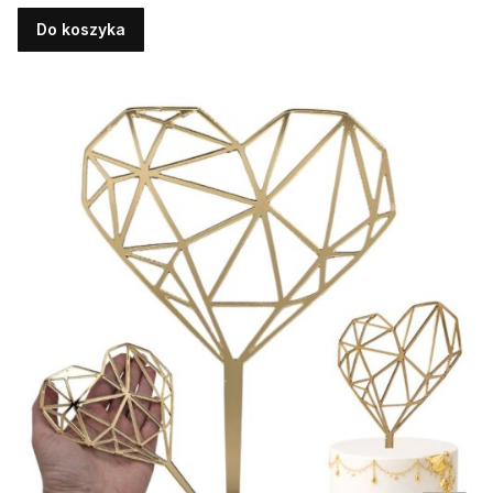
Do koszyka