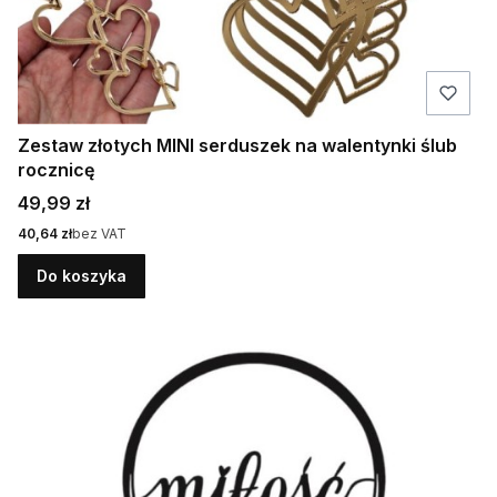
Zestaw złotych MINI serduszek na walentynki ślub
rocznicę
Cena
49,99 zł
Cena
40,64 zł
bez VAT
Do koszyka