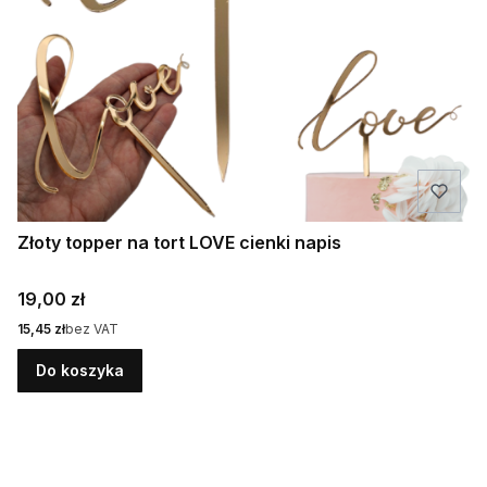
Złoty topper na tort LOVE cienki napis
Cena
19,00 zł
Cena
15,45 zł
bez VAT
Do koszyka