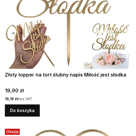
Złoty topper na tort ślubny napis Miłość jest słodka
Cena
19,90 zł
Cena
16,18 zł
bez VAT
Do koszyka
Okazja