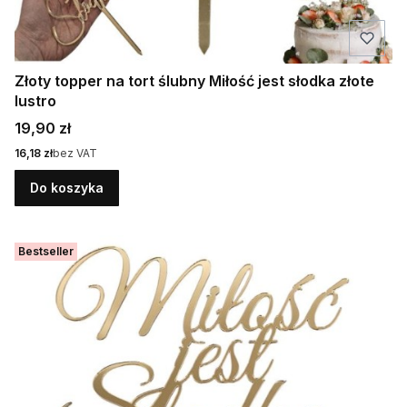
Złoty topper na tort ślubny Miłość jest słodka złote
lustro
Cena
19,90 zł
Cena
16,18 zł
bez VAT
Do koszyka
Bestseller