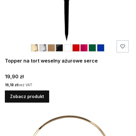
Topper na tort weselny ażurowe serce
Cena
19,90 zł
Cena
16,18 zł
bez VAT
Zobacz produkt