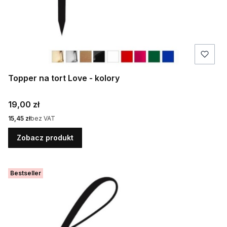
Topper na tort Love - kolory
Cena
19,00 zł
Cena
15,45 zł
bez VAT
Zobacz produkt
Bestseller