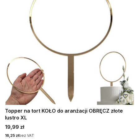
Topper na tort KOŁO do aranżacji OBRĘCZ złote
lustro XL
Cena
19,99 zł
Cena
16,25 zł
bez VAT