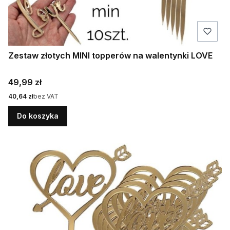
Zestaw złotych MINI topperów na walentynki LOVE
Cena
49,99 zł
Cena
40,64 zł
bez VAT
Do koszyka