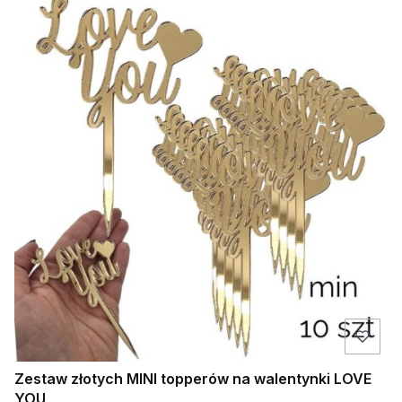
Zestaw złotych MINI topperów na walentynki LOVE
YOU