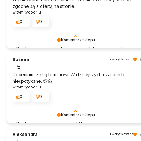
zgodne są z ofertą na stronie.
w tym tygodniu
0
0
Komentarz sklepu
Dziękujemy za pozostawienie nam tak dobrej opinii.
Naszym priorytetem jest satysfakcja klienta i Twoja
Bożena
zweryfikowano
recenzja potwierdza nasze wysiłki - dziękujemy raz
5
jeszcze i mamy nadzieję - do szybkiego zobaczenia!
Doceniam, że są terminowi. W dzisiejszych czasach to
niespotykane. 💯👍️
w tym tygodniu
0
0
Komentarz sklepu
Bardzo dziękujemy za opinię! Cieszymy się, że nasze
produkty sprawdziły się idealnie.
Aleksandra
zweryfikowano