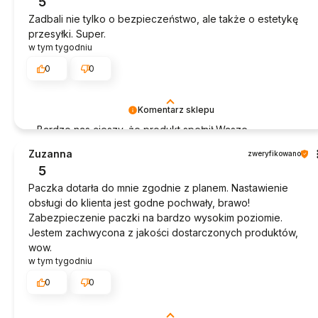
5
Zadbali nie tylko o bezpieczeństwo, ale także o estetykę
przesyłki. Super.
w tym tygodniu
0
0
Komentarz sklepu
Bardzo nas cieszy, że produkt spełnił Wasze
oczekiwania. Dziękujemy za zakupy!
Zuzanna
zweryfikowano
5
Paczka dotarła do mnie zgodnie z planem. Nastawienie
obsługi do klienta jest godne pochwały, brawo!
Zabezpieczenie paczki na bardzo wysokim poziomie.
Jestem zachwycona z jakości dostarczonych produktów,
wow.
w tym tygodniu
0
0