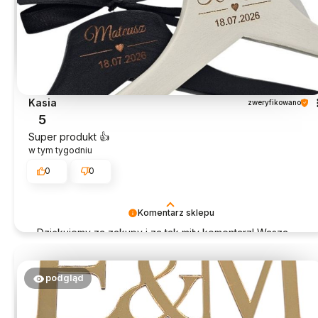
Kasia
zweryfikowano
5
Super produkt 👍️
w tym tygodniu
0
0
Komentarz sklepu
Dziękujemy za zakupy i za tak miły komentarz! Wasza
opinia jest dla nas bardzo ważna.
podgląd