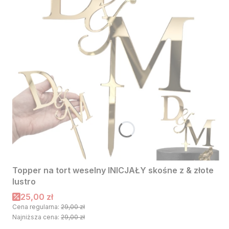
Topper na tort weselny INICJAŁY skośne z & złote
lustro
Cena promocyjna
25,00 zł
Cena regularna:
29,00 zł
Najniższa cena:
29,00 zł