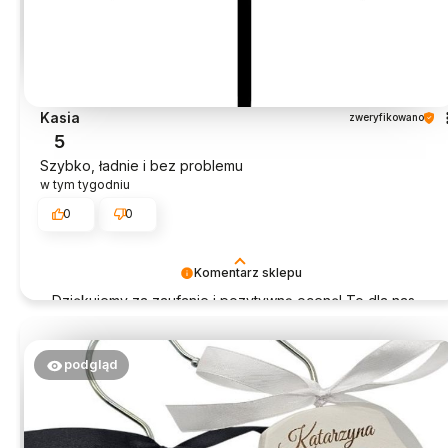
Kasia
zweryfikowano
5
Szybko, ładnie i bez problemu
w tym tygodniu
0
0
Komentarz sklepu
Dziękujemy za zaufanie i pozytywną ocenę! To dla nas
ogromna radość.
podgląd