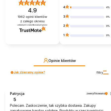
4
4%
4.9
3
1962
opinii klientów
0%
z całego okresu
zebranych i zweryfikowanych przez
2
0%
1
0%
Opinie klientów
Jak zbieramy opinie?
filtry
Patrycja
zweryfikowano
5
Polecam. Zaskoczenie, tak szybka dostawa. Zakupy
zapakowane bardzo solidnie. Produkty w rzeczywistości