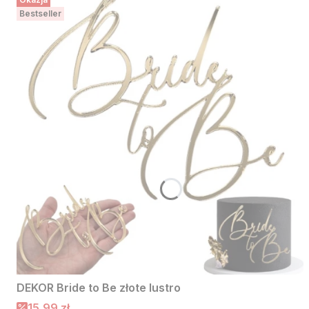
Bestseller
DEKOR Bride to Be złote lustro
Cena promocyjna
15,99 zł