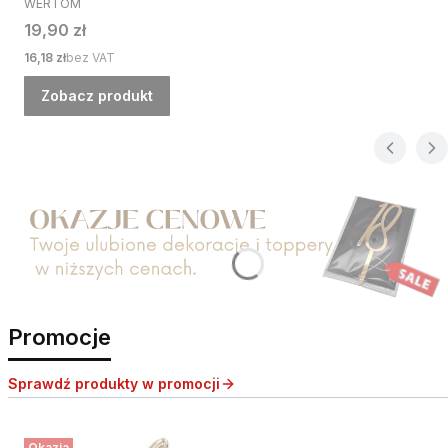
WERTOM
Cena
19,90 zł
Cena
16,18 zł
bez VAT
Zobacz produkt
Naciśnij Enter lub spację, aby otworzyć stronę.
Promocje
Sprawdź produkty w promocji
Okazja