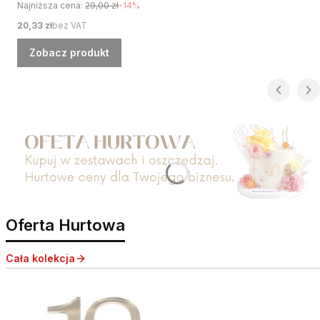
Najniższa cena:
29,00 zł
-14%
Cena
20,33 zł
bez VAT
Zobacz produkt
Naciśnij Enter lub spację, aby otworzyć stronę.
Oferta Hurtowa
Cała kolekcja