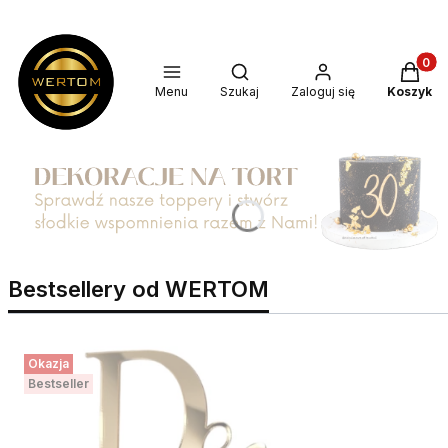
Produkt
Otwórz wyszukiwarkę
Menu
Szukaj
Zaloguj się
Koszyk
Bestsellery od WERTOM
Okazja
Bestseller