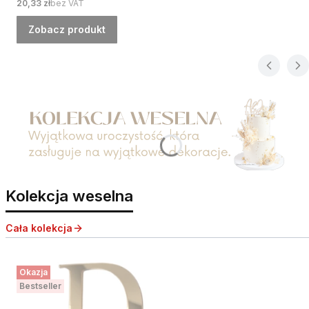
Cena
20,33 zł
bez VAT
Zobacz produkt
Naciśnij Enter lub spację, aby otworzyć stronę.
Kolekcja weselna
Cała kolekcja
Okazja
Bestseller