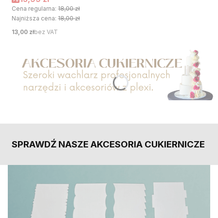
Cena regularna:
18,00 zł
Najniższa cena:
18,00 zł
Cena
13,00 zł
bez VAT
Naciśnij Enter lub spację, aby otworzyć stronę.
SPRAWDŹ NASZE AKCESORIA CUKIERNICZE