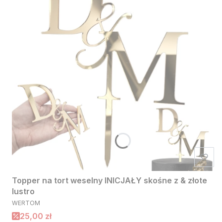
Topper na tort weselny INICJAŁY skośne z & złote
lustro
PRODUCENT
WERTOM
Cena promocyjna
25,00 zł