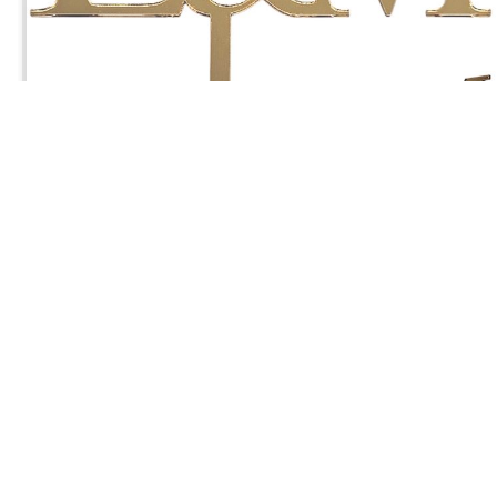
Jagoda
zweryfikowano
5
Polecam. Szybka wysyłka
w tym tygodniu
0
0
Komentarz sklepu
Cieszy nas Twoja miła opinia i zaufanie. Jesteśmy
wdzięczni za tak wspaniałych klientów jak Ty. Z
Joanna
zweryfikowano
pozdrowieniami, obsługa sklepu.
5
Przesyłka była starannie zapakowana, a do tego wyglądała