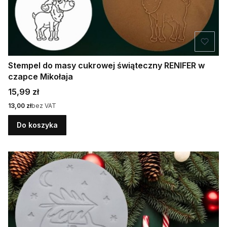
Stempel do masy cukrowej świąteczny RENIFER w
czapce Mikołaja
Cena
15,99 zł
Cena
13,00 zł
bez VAT
Do koszyka