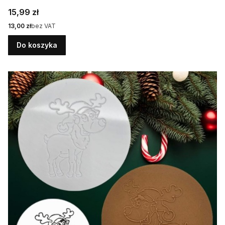
Cena
15,99 zł
Cena
13,00 zł
bez VAT
Do koszyka