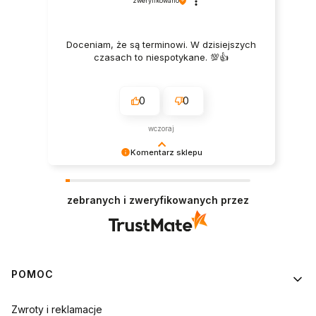
zweryfikowano
Doceniam, że są terminowi. W dzisiejszych
czasach to niespotykane. 💯👍️
0
0
wczoraj
Komentarz sklepu
Bardzo dziękujemy za opinię! Cieszymy się, że
nasze produkty sprawdziły się idealnie.
zebranych i zweryfikowanych przez
Linki w stopce
POMOC
Zwroty i reklamacje