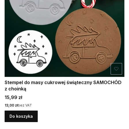
Stempel do masy cukrowej świąteczny SAMOCHÓD
z choinką
Cena
15,99 zł
Cena
13,00 zł
bez VAT
Do koszyka