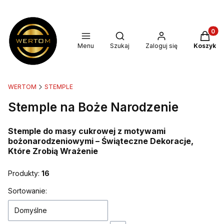
Produkt
Otwórz wyszukiwarkę
Menu
Szukaj
Zaloguj się
Koszyk
WERTOM
STEMPLE
Stemple na Boże Narodzenie
Stemple do masy cukrowej z motywami
bożonarodzeniowymi – Świąteczne Dekoracje,
Które Zrobią Wrażenie
Produkty:
16
Lista produktów
Sortowanie:
Domyślne