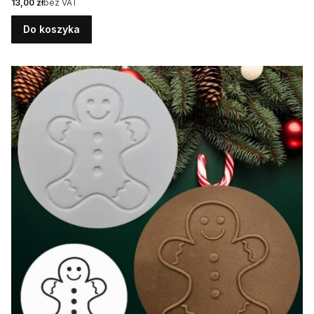
Cena
13,00 zł
bez VAT
Do koszyka