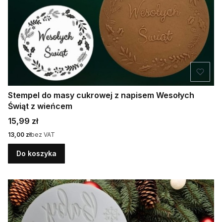
Stempel do masy cukrowej z napisem Wesołych
Świąt z wieńcem
Cena
15,99 zł
Cena
13,00 zł
bez VAT
Do koszyka