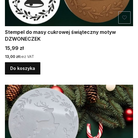
Stempel do masy cukrowej świąteczny motyw
DZWONECZEK
Cena
15,99 zł
Cena
13,00 zł
bez VAT
Do koszyka