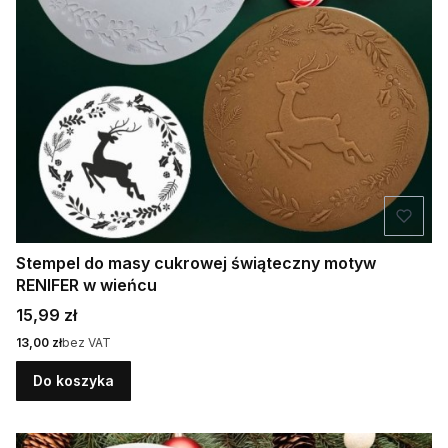
Stempel do masy cukrowej świąteczny motyw
RENIFER w wieńcu
Cena
15,99 zł
Cena
13,00 zł
bez VAT
Do koszyka