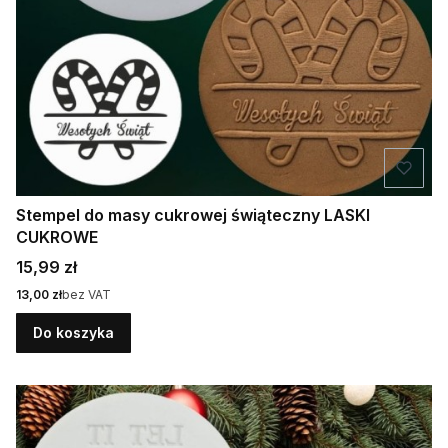
Stempel do masy cukrowej świąteczny LASKI
CUKROWE
Cena
15,99 zł
Cena
13,00 zł
bez VAT
Do koszyka