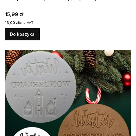
Cena
15,99 zł
Cena
13,00 zł
bez VAT
Do koszyka