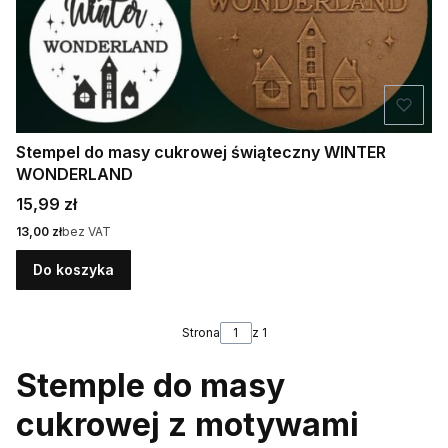
Stempel do masy cukrowej świąteczny WINTER
WONDERLAND
Cena
15,99 zł
Cena
13,00 zł
bez VAT
Do koszyka
Strona
z 1
Stemple do masy
cukrowej z motywami