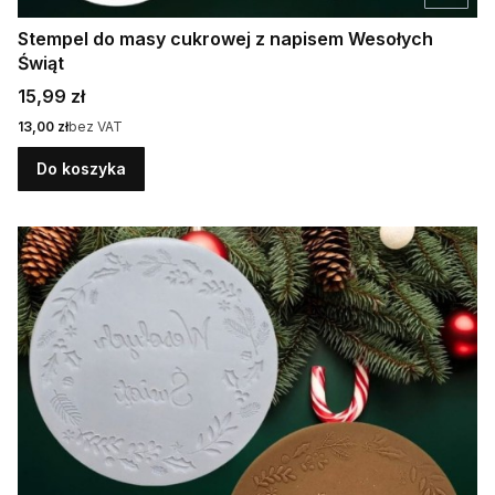
Stempel do masy cukrowej z napisem Wesołych
Świąt
Cena
15,99 zł
Cena
13,00 zł
bez VAT
Do koszyka