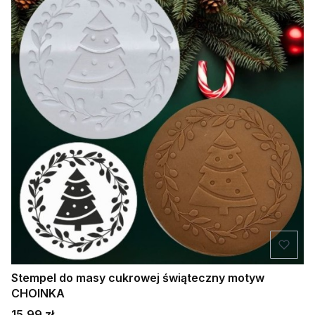
Stempel do masy cukrowej świąteczny motyw
CHOINKA
Cena
15,99 zł