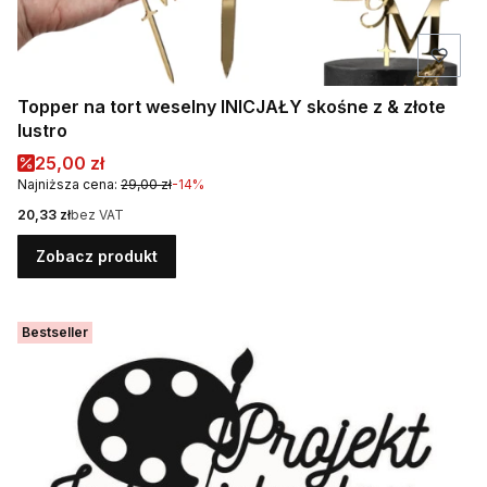
Topper na tort weselny INICJAŁY skośne z & złote
lustro
Cena promocyjna
25,00 zł
Najniższa cena:
29,00 zł
-14%
Cena
20,33 zł
bez VAT
Zobacz produkt
Bestseller