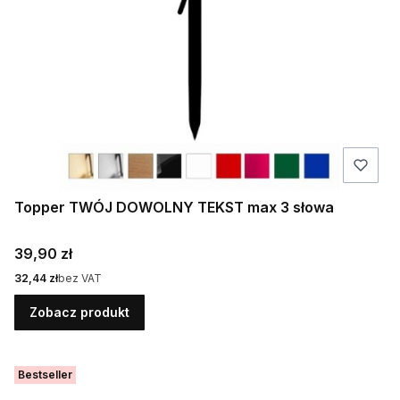
Topper TWÓJ DOWOLNY TEKST max 3 słowa
Cena
39,90 zł
Cena
32,44 zł
bez VAT
Zobacz produkt
Bestseller