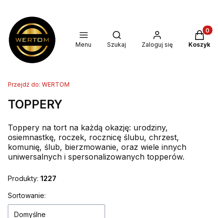
Produkt
Otwórz wyszukiwarkę
Menu
Szukaj
Zaloguj się
Koszyk
Przejdź do:
WERTOM
TOPPERY
Toppery na tort na każdą okazję: urodziny,
osiemnastkę, roczek, rocznicę ślubu, chrzest,
komunię, ślub, bierzmowanie, oraz wiele innych
uniwersalnych i spersonalizowanych topperów.
Produkty:
1227
Lista produktów
Sortowanie:
Domyślne