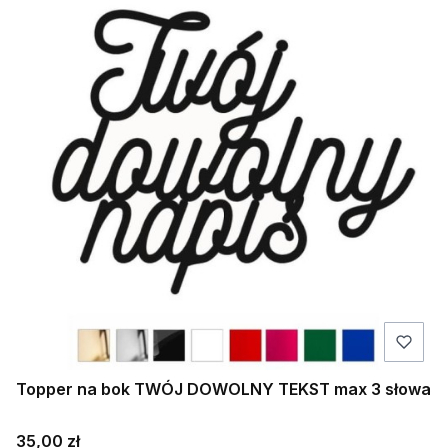
Topper na bok TWÓJ DOWOLNY TEKST max 3 słowa
Cena
35,00 zł