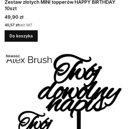
Zestaw złotych MINI topperów HAPPY BIRTHDAY
10szt
Cena
49,90 zł
Cena
40,57 zł
bez VAT
Do koszyka
Nowość