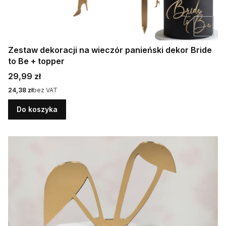
Zestaw dekoracji na wieczór panieński dekor Bride
to Be + topper
Cena
29,99 zł
Cena
24,38 zł
bez VAT
Do koszyka