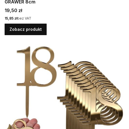
GRAWER 8cm
Cena
19,50 zł
Cena
15,85 zł
bez VAT
Zobacz produkt