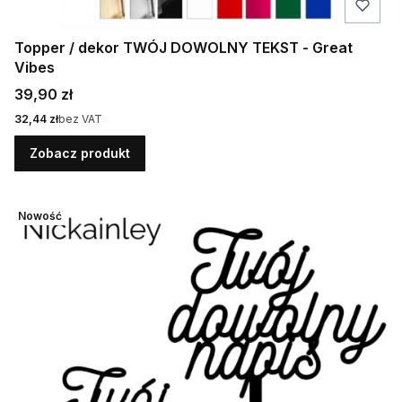
Topper / dekor TWÓJ DOWOLNY TEKST - Great
Vibes
Cena
39,90 zł
Cena
32,44 zł
bez VAT
Zobacz produkt
Nowość