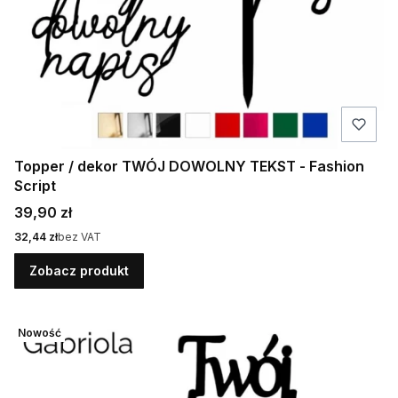
Topper / dekor TWÓJ DOWOLNY TEKST - Fashion
Script
Cena
39,90 zł
Cena
32,44 zł
bez VAT
Zobacz produkt
Nowość