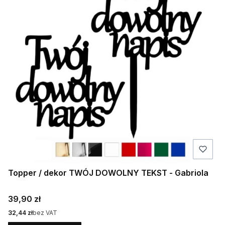
Topper / dekor TWÓJ DOWOLNY TEKST - Gabriola
Cena
39,90 zł
Cena
32,44 zł
bez VAT