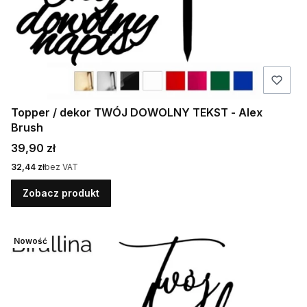
Topper / dekor TWÓJ DOWOLNY TEKST - Alex
Brush
Cena
39,90 zł
Cena
32,44 zł
bez VAT
Zobacz produkt
Nowość