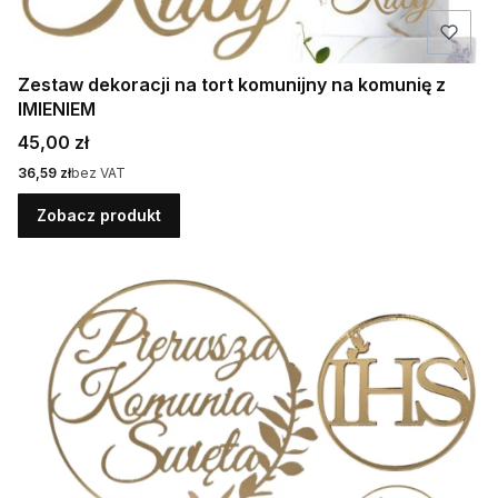
Zestaw dekoracji na tort komunijny na komunię z
IMIENIEM
Cena
45,00 zł
Cena
36,59 zł
bez VAT
Zobacz produkt