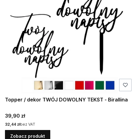
Topper / dekor TWÓJ DOWOLNY TEKST - Birallina
Cena
39,90 zł
Cena
32,44 zł
bez VAT
Zobacz produkt