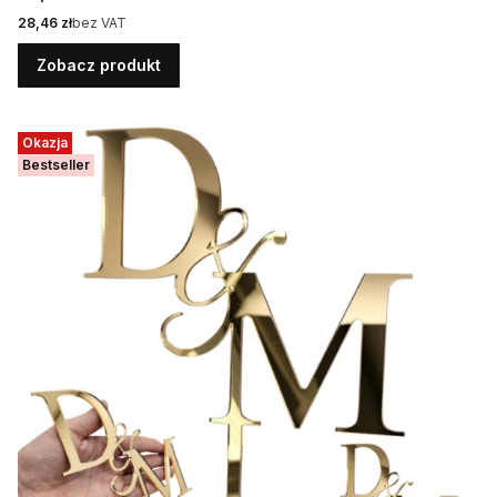
Cena
28,46 zł
bez VAT
Zobacz produkt
Okazja
Bestseller