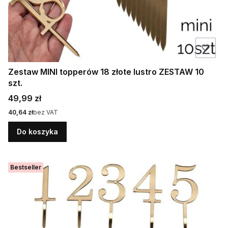
Zestaw MINI topperów 18 złote lustro ZESTAW 10
szt.
Cena
49,99 zł
Cena
40,64 zł
bez VAT
Do koszyka
Bestseller