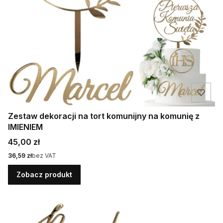
Zestaw dekoracji na tort komunijny na komunię z
IMIENIEM
Cena
45,00 zł
Cena
36,59 zł
bez VAT
Zobacz produkt