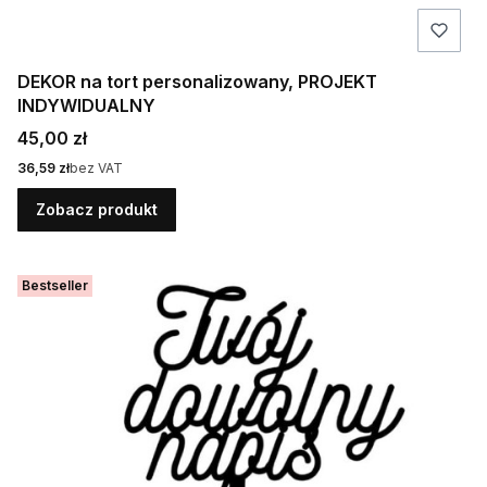
DEKOR na tort personalizowany, PROJEKT
INDYWIDUALNY
Cena
45,00 zł
Cena
36,59 zł
bez VAT
Zobacz produkt
Bestseller