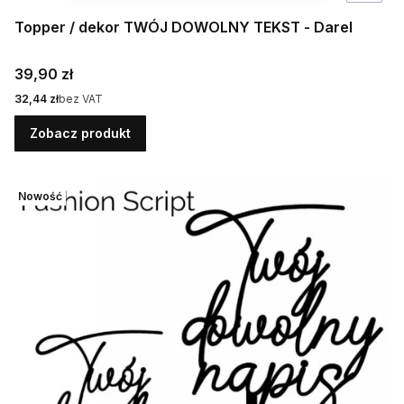
Topper / dekor TWÓJ DOWOLNY TEKST - Darel
Cena
39,90 zł
Cena
32,44 zł
bez VAT
Zobacz produkt
Nowość