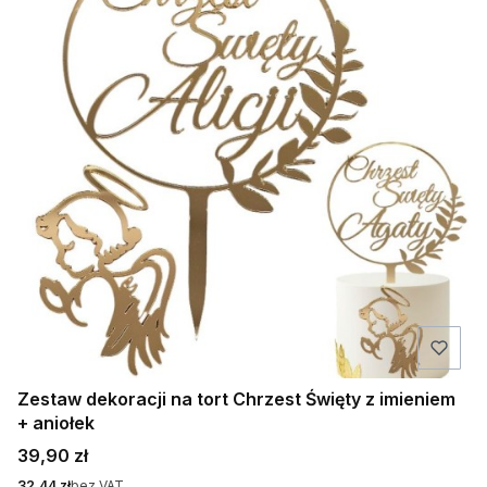
Zestaw dekoracji na tort Chrzest Święty z imieniem
+ aniołek
Cena
39,90 zł
Cena
32,44 zł
bez VAT