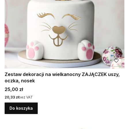
Zestaw dekoracji na wielkanocny ZAJĄCZEK uszy,
oczka, nosek
Cena
25,00 zł
Cena
20,33 zł
bez VAT
Do koszyka