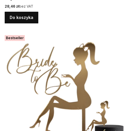
Cena
28,46 zł
bez VAT
Do koszyka
Bestseller