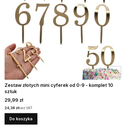
Zestaw złotych mini cyferek od 0-9 - komplet 10
sztuk
Cena
29,99 zł
Cena
24,38 zł
bez VAT
Do koszyka