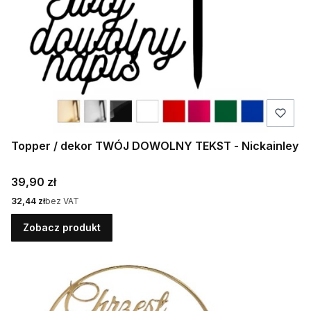
Topper / dekor TWÓJ DOWOLNY TEKST - Nickainley
Cena
39,90 zł
Cena
32,44 zł
bez VAT
Zobacz produkt