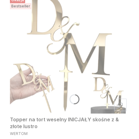
Bestseller
Topper na tort weselny INICJAŁY skośne z &
złote lustro
PRODUCENT
WERTOM