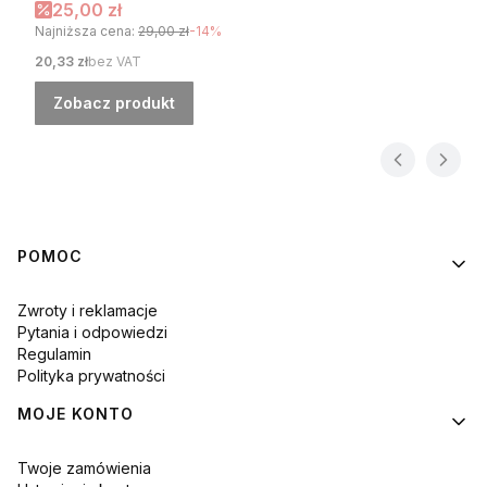
Cena promocyjna
25,00 zł
Najniższa cena:
29,00 zł
-14%
Cena
20,33 zł
bez VAT
Zobacz produkt
Linki w stopce
POMOC
Zwroty i reklamacje
Pytania i odpowiedzi
Regulamin
Polityka prywatności
MOJE KONTO
Twoje zamówienia