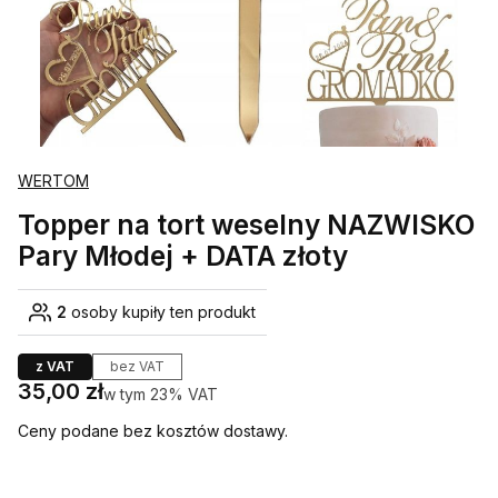
WERTOM
Topper na tort weselny NAZWISKO
Pary Młodej + DATA złoty
2
osoby kupiły ten produkt
z VAT
bez VAT
Cena
35,00 zł
w tym 23% VAT
w tym
23%
VAT
Ceny podane bez kosztów dostawy.
Wybierz wariant produktu: