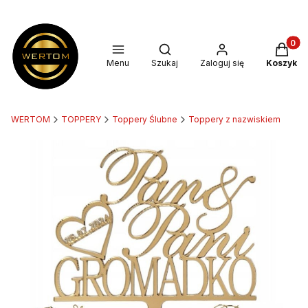
Produkt
Otwórz wyszukiwarkę
Menu
Szukaj
Zaloguj się
Koszyk
WERTOM
TOPPERY
Toppery Ślubne
Toppery z nazwiskiem