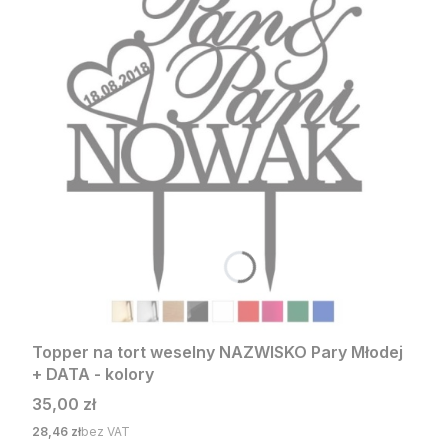
Topper na tort weselny NAZWISKO Pary Młodej
+ DATA - kolory
Cena
35,00 zł
Cena
28,46 zł
bez VAT