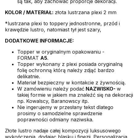
są tak, aby zachować proporcje dekoracji.
KOLOR /
MATERIAŁ:
złota lustrzana plexi 2 mm
*lustrzana plexi to toppery jednostronne, przód i
krawędzie lustro, natomiast tył jest szary,
DODATKOWE INFORMACJE:
Topper w oryginalnym opakowaniu -
FORMAT
A5
.
Topper wykonany z plexi posiada oryginalną
folię ochronną którą należy zdjąć bardzo
delikatnie.
Materiał bezpieczny w kontakcie z żywnością.
W zamówieniu należy podać
NAZWISKO-
w
takiej formie w jakiem ma znaleźć się na dekoracji
np. Kowalscy, Baranowscy itp.
Nie ingerujemy w przesłany tekst dlatego
prosimy o samodzielne sprawdzenie
poprawności odmiany naziwska.
Złote lustro nadaje całej kompozycji luksusowego
wykończenia, dodając blasku i finezji. Personalizacja