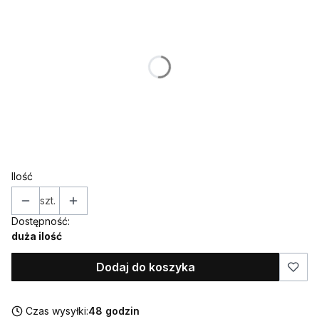
Poszczególne warianty mogą różnić się ceną
*
NAZWISKO (w takiej formie w jakiej ma znaleźć się na
ozdobie)
*
DATA
Ilość
szt.
Dostępność:
duża ilość
Dodaj do koszyka
Czas wysyłki:
48 godzin