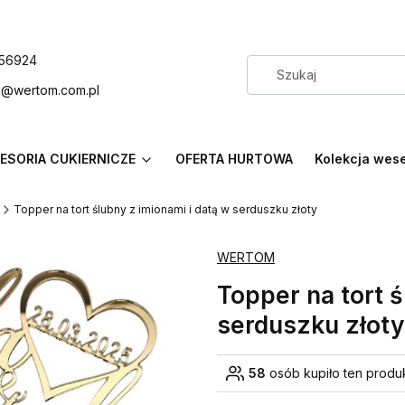
56924
p@wertom.com.pl
ESORIA CUKIERNICZE
OFERTA HURTOWA
Kolekcja wes
Topper na tort ślubny z imionami i datą w serduszku złoty
WERTOM
Topper na tort ś
serduszku złoty
58
osób kupiło ten produ