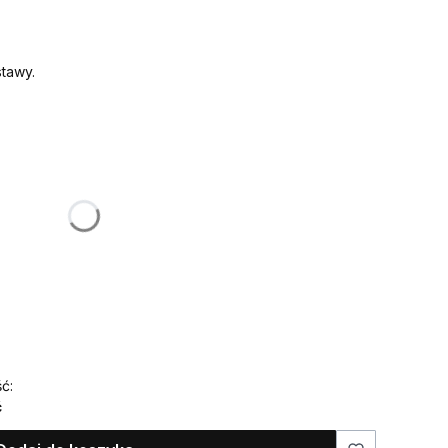
tawy.
:
żnić się ceną
ć:
ć