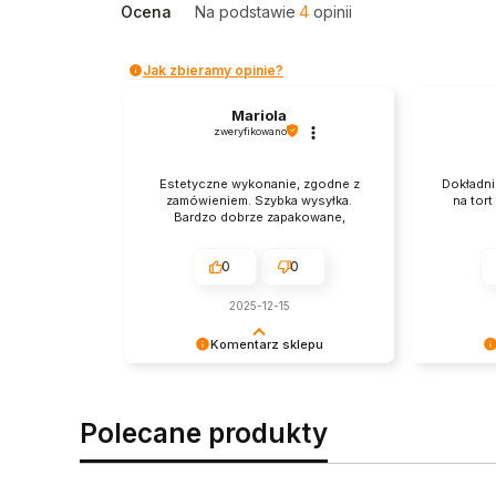
Ocena
Na podstawie
4
opinii
Jak zbieramy opinie?
Mariola
zweryfikowano
Estetyczne wykonanie, zgodne z
Dokładnie
zamówieniem. Szybka wysyłka.
na tort
Bardzo dobrze zapakowane,
0
0
2025-12-15
Komentarz sklepu
Dziękujemy za zakupy i za tak miły
Dziękujem
komentarz! Wasza opinia jest dla
Twoja rece
nas bardzo ważna.
- dzięki n
Polecane produkty
właściwym 
pozdrowie