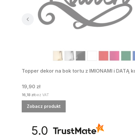
Topper dekor na bok tortu z IMIONAMI i DATĄ k
Cena
19,90 zł
Cena
16,18 zł
bez VAT
Zobacz produkt
5.0