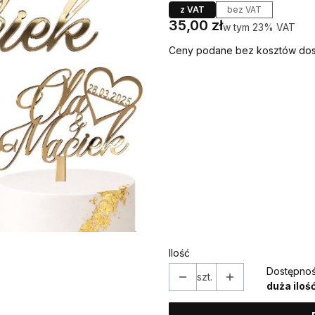
z VAT
bez VAT
Cena
35,00 zł
w tym 23% VAT
w tym
23%
VAT
Ceny podane bez kosztów dos
Wybierz wariant produktu
Poszczególne warianty mogą ró
*
IMIONA
*
DATA
Ilość
Dostępnoś
szt.
duża iloś