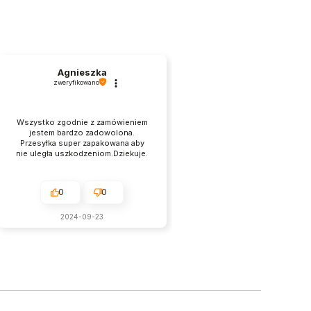
Agnieszka
zweryfikowano
Wszystko zgodnie z zamówieniem
jestem bardzo zadowolona.
Przesyłka super zapakowana aby
nie uległa uszkodzeniom.Dziekuje.
0
0
2024-09-23