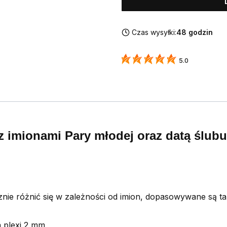
Czas wysyłki:
48 godzin
5.0
 z imionami Pary młodej oraz datą ślu
znie różnić się w zależności od imion, dopasowywane są t
a plexi 2 mm