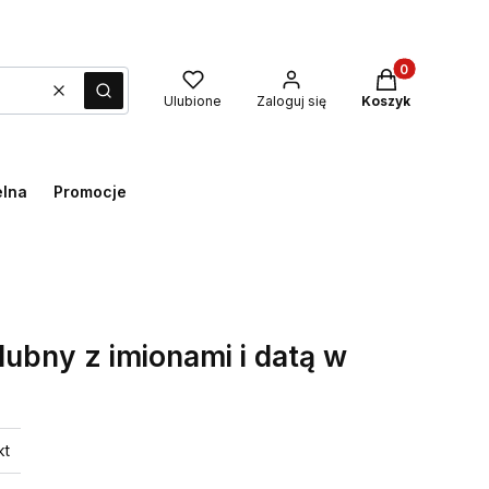
Produkty w kos
Wyczyść
Szukaj
Ulubione
Zaloguj się
Koszyk
elna
Promocje
lubny z imionami i datą w
kt