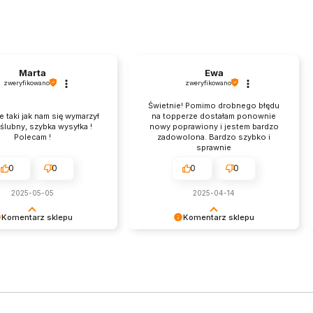
Marta
Ewa
zweryfikowano
zweryfikowano
Świetnie! Pomimo drobnego błędu
 taki jak nam się wymarzył
na topperze dostałam ponownie
 ślubny, szybka wysyłka !
nowy poprawiony i jestem bardzo
Polecam !
zadowolona. Bardzo szybko i
sprawnie
0
0
0
0
2025-05-05
2025-04-14
Komentarz sklepu
Komentarz sklepu
y bardzo za Twoją opinię!
Dziękujemy za pozytywną opinię i
nzja wiele dla nas znaczy
za wybór naszego sklepu!
iej wiemy, że jesteśmy na
torze :) Z
niami, obsługa sklepu.