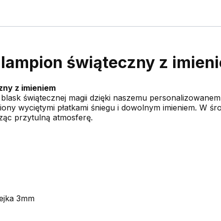
lampion świąteczny z imien
zny z imieniem
blask świątecznej magii dzięki naszemu personalizowane
obiony wyciętymi płatkami śniegu i dowolnym imieniem. W śr
rząc przytulną atmosferę.
lejka 3mm