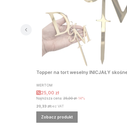
Topper na tort weselny INICJAŁY skośne 
PRODUCENT
WERTOM
Cena promocyjna
25,00 zł
Najniższa cena:
29,00 zł
-14%
Cena
20,33 zł
bez VAT
Zobacz produkt