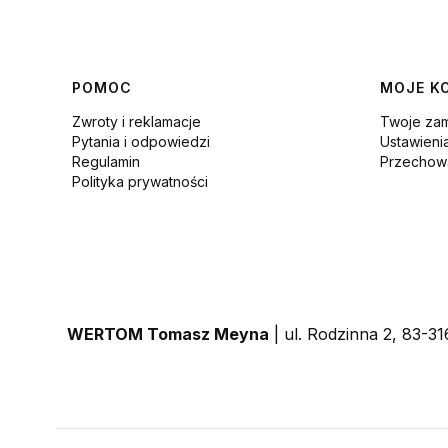
Linki w stopce
POMOC
MOJE K
Zwroty i reklamacje
Twoje za
Pytania i odpowiedzi
Ustawieni
Regulamin
Przechowa
Polityka prywatności
WERTOM Tomasz Meyna
| ul. Rodzinna 2, 83-3