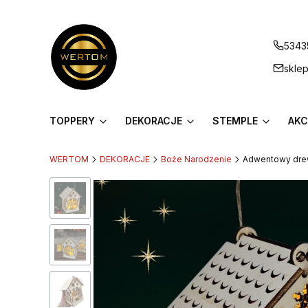
5343
skle
TOPPERY
DEKORACJE
STEMPLE
AKC
WERTOM
DEKORACJE
Boże Narodzenie
Adwentowy drew