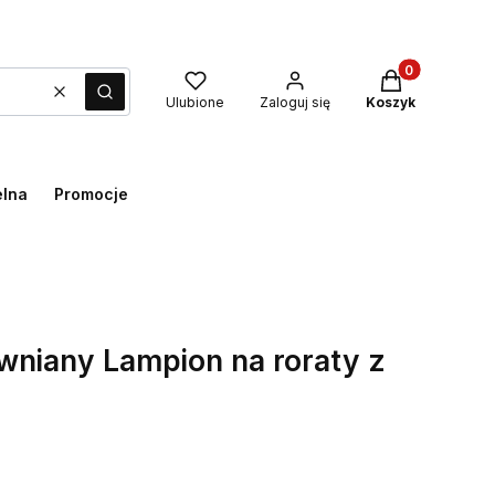
Produkty w kos
Wyczyść
Szukaj
Ulubione
Zaloguj się
Koszyk
elna
Promocje
niany Lampion na roraty z