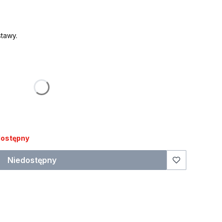
tawy.
:
żnić się ceną
 ma znaleźć się na ozdobie)
dostępny
Niedostępny