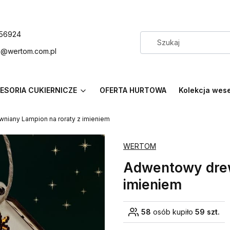
56924
p@wertom.com.pl
ESORIA CUKIERNICZE
OFERTA HURTOWA
Kolekcja wes
niany Lampion na roraty z imieniem
WERTOM
Adwentowy drew
imieniem
58
osób kupiło
59 szt.