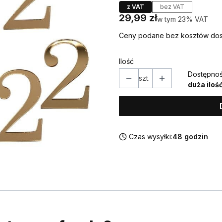
z VAT
bez VAT
Cena
29,99 zł
w tym 23% VAT
w tym
23%
VAT
Ceny podane bez kosztów dos
Ilość
Dostępnoś
szt.
duża iloś
Czas wysyłki:
48 godzin