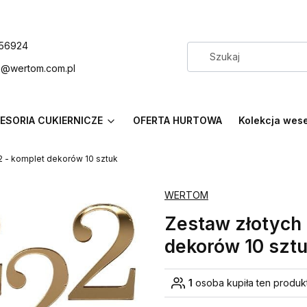
56924
p@wertom.com.pl
ESORIA CUKIERNICZE
OFERTA HURTOWA
Kolekcja wes
2 - komplet dekorów 10 sztuk
WERTOM
Zestaw złotych 
dekorów 10 szt
1
osoba kupiła ten produk