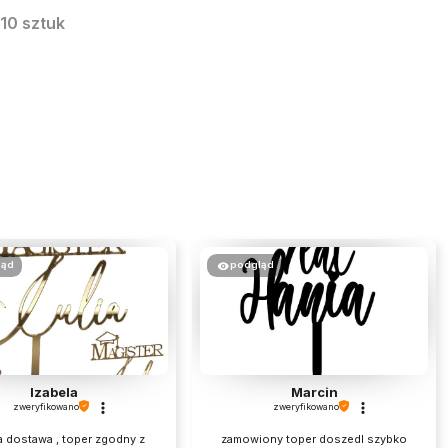
 10 sztuk
ląd
podgląd
Izabela
Marcin
zweryfikowano
zweryfikowano
 dostawa , toper zgodny z
zamowiony toper doszedl szybko