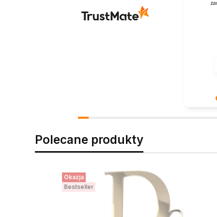
za
Serdeczn
pozytywn
motywacj
Polecane produkty
Okazja
Bestseller