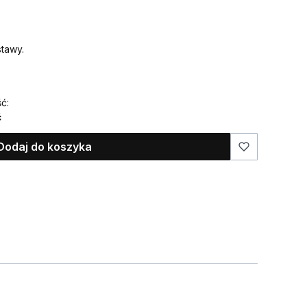
tawy.
ć:
ć
Dodaj do koszyka