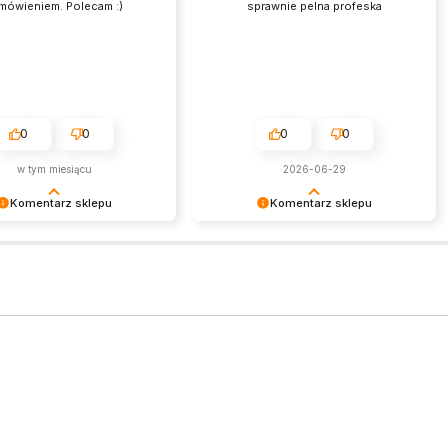
mówieniem. Polecam :)
sprawnie pelna profeska
0
0
0
0
w tym miesiącu
2026-06-29
Komentarz sklepu
Komentarz sklepu
ie dziękujemy za
Cieszymy się, że wszystko się
ą opinię. To dla nas
udało! Zapraszamy do nas
a do działania!
ponownie.