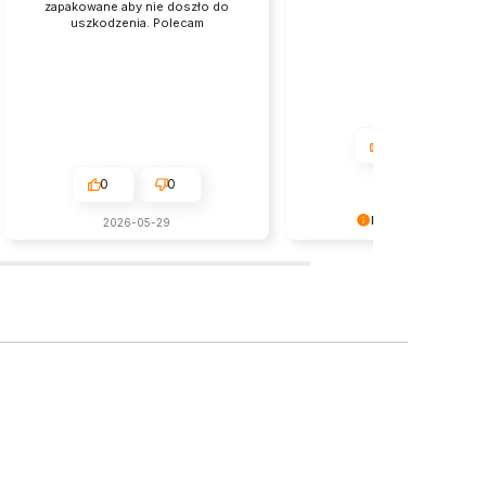
zapakowane aby nie doszło do
uszkodzenia. Polecam
0
0
0
0
2026-06-15
Komentarz sklepu
2026-05-29
Bardzo cieszy nas Twoja św
recenzja! Ciężko pracujemy,
sprostać wymaganiom klien
takich jak Ty i jesteśmy zad
że nam się udało. Mamy nadz
do nas wrócisz :) Pozdrawia