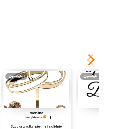
podgląd
podgląd
Monika
Łukasz
zweryfikowano
zweryfikowano
Szybka wysłka, pięknie i solidnie
Super 👍️