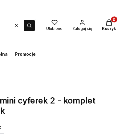
Produkty w kos
Wyczyść
Szukaj
Ulubione
Zaloguj się
Koszyk
elna
Promocje
mini cyferek 2 - komplet
uk
t