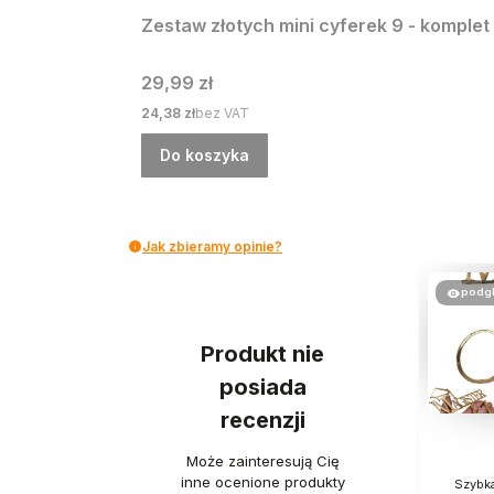
Zestaw złotych mini cyferek 9 - komplet
Cena
29,99 zł
Cena
24,38 zł
bez VAT
Do koszyka
Jak zbieramy opinie?
podg
Produkt nie
posiada
recenzji
Może zainteresują Cię
inne ocenione produkty
Szybka