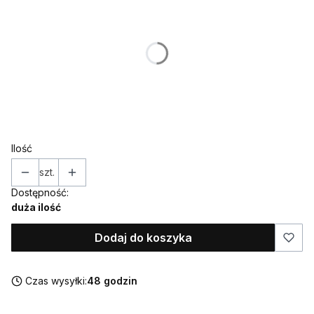
Poszczególne warianty mogą różnić się ceną
*
Kolor
Pokaż wszystkie kolory
*
Topper / dekor na bok
Wybierz
Ilość
szt.
Dostępność:
duża ilość
Dodaj do koszyka
Czas wysyłki:
48 godzin