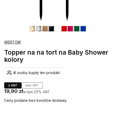
WERTOM
Topper na na tort na Baby Shower
kolory
4
osoby kupiły ten produkt
z VAT
bez VAT
Cena
19,90 zł
w tym 23% VAT
w tym
23%
VAT
Ceny podane bez kosztów dostawy.
Wybierz wariant produktu: