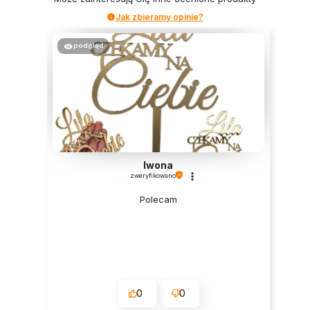
Jak zbieramy opinie?
podgląd
Iwona
zweryfikowano
Polecam
0
0