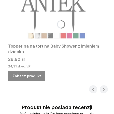
Topper na na tort na Baby Shower z imieniem
dziecka
Cena
29,90 zł
Cena
24,31 zł
bez VAT
Zobacz produkt
Produkt nie posiada recenzji
Może zainteresują Cię inne ocenione produkty