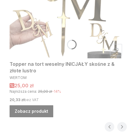
Topper na tort weselny INICJAŁY skośne z &
złote lustro
PRODUCENT
WERTOM
Cena promocyjna
25,00 zł
Najniższa cena:
29,00 zł
-14%
Cena
20,33 zł
bez VAT
Zobacz produkt