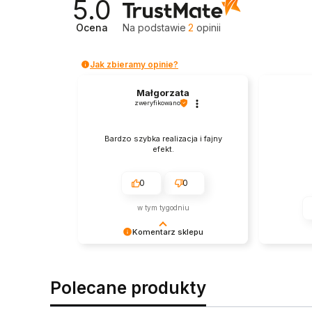
5.0
Ocena
Na podstawie
2
opinii
Jak zbieramy opinie?
Małgorzata
zweryfikowano
Bardzo szybka realizacja i fajny
efekt.
0
0
w tym tygodniu
Komentarz sklepu
Bardzo cieszy nas Twoja świetna
recenzja! Ciężko pracujemy, aby
sprostać wymaganiom klientów
Polecane produkty
takich jak Ty i jesteśmy zadowoleni,
że nam się udało. Mamy nadzieję, że