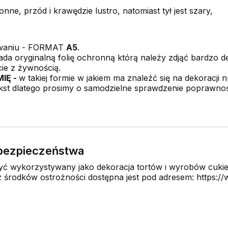
onne, przód i krawędzie lustro, natomiast tył jest szary,
owaniu - FORMAT
A5
.
da oryginalną folię ochronną którą należy zdjąć bardzo del
ie z żywnością.
MIĘ -
w takiej formie w jakiem ma znaleźć się na dekoracji np.
kst dlatego prosimy o samodzielne sprawdzenie poprawnoś
e bezpieczeństwa
 wykorzystywany jako dekoracja tortów i wyrobów cukier
środków ostrożności dostępna jest pod adresem: https://w