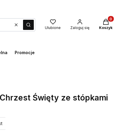
Produkty w kos
Wyczyść
Szukaj
Ulubione
Zaloguj się
Koszyk
elna
Promocje
 Chrzest Święty ze stópkami
kt