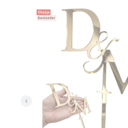
do nas wrócisz :) Pozdrawiamy
Okazja
Bestseller