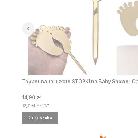
Topper na tort złote STÓPKI na Baby Shower C
Cena
14,90 zł
Cena
12,11 zł
bez VAT
Do koszyka