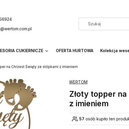
56924
p@wertom.com.pl
ESORIA CUKIERNICZE
OFERTA HURTOWA
Kolekcja wes
pper na Chrzest Święty ze stópkami z imieniem
WERTOM
Złoty topper na
z imieniem
57
osób kupiło ten produ