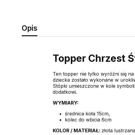
Opis
Topper Chrzest Ś
Ten topper nie tylko wyróżni się n
dziecka zostało wykonane w urokliw
Stópki umieszczone w kole symboli
dodatkowi.
WYMIARY:
średnica koła 15cm,
kolec do wbicia 6cm
KOLOR /
MATERIAŁ:
złota lustrzan