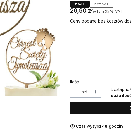
z VAT
bez VAT
Cena
29,90 zł
w tym 23% VAT
w tym
23%
VAT
Ceny podane bez kosztów dos
Wybierz wariant produktu
Poszczególne warianty mogą ró
*
IMIĘ (w takiej formie w jakiej
Ilość
Dostępnoś
szt.
duża iloś
Czas wysyłki:
48 godzin