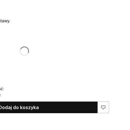
tawy.
:
żnić się ceną
 ma znaleźć się na ozdobie)
ć:
ć
Dodaj do koszyka