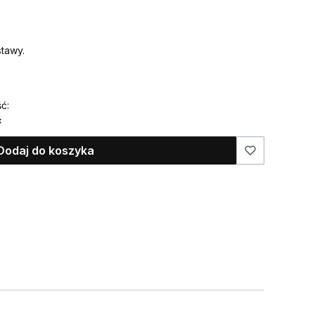
tawy.
ć:
ć
Dodaj do koszyka