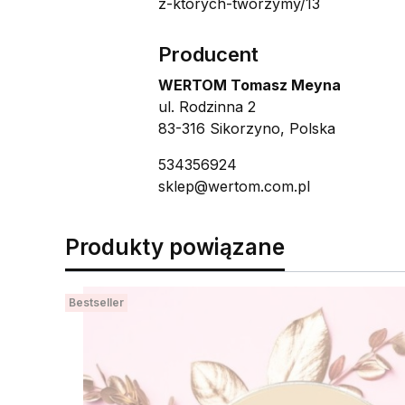
z-ktorych-tworzymy/13
Producent
WERTOM Tomasz Meyna
ul. Rodzinna 2
83-316 Sikorzyno, Polska
534356924
sklep@wertom.com.pl
Produkty powiązane
Bestseller