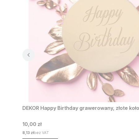
DEKOR Happy Birthday grawerowany, złote koł
Cena
10,00 zł
Cena
8,13 zł
bez VAT