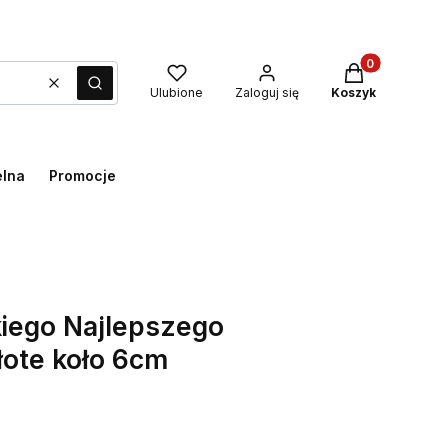
Produkty w kos
Wyczyść
Szukaj
Ulubione
Zaloguj się
Koszyk
elna
Promocje
iego Najlepszego
łote koło 6cm