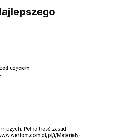
ajlepszego
rzed użyciem.
.
niczych. Pełna treść zasad
ww.wertom.com.pl/pl/i/Materialy-