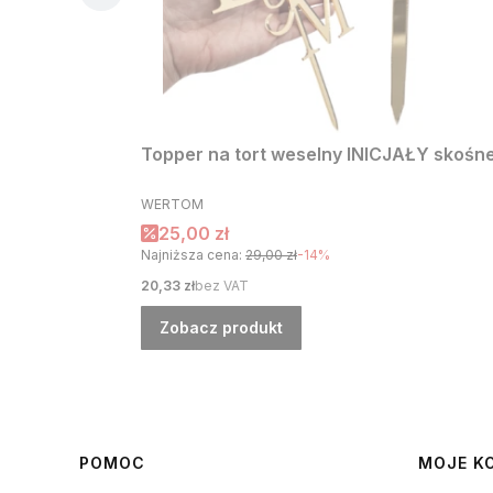
Topper na tort weselny INICJAŁY skośne 
PRODUCENT
WERTOM
Cena promocyjna
25,00 zł
Najniższa cena:
29,00 zł
-14%
Cena
20,33 zł
bez VAT
Zobacz produkt
Linki w stopce
POMOC
MOJE K