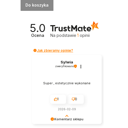
Do koszyka
5.0
Ocena
Na podstawie
1
opinii
Jak zbieramy opinie?
Sylwia
zweryfikowano
Super , estetycznie wykonane
1
0
2026-02-09
Komentarz sklepu