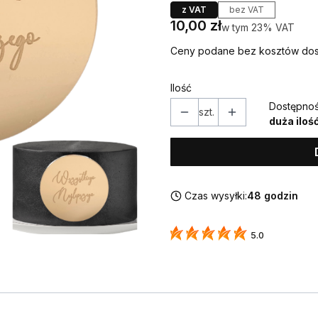
z VAT
bez VAT
Cena
10,00 zł
w tym 23% VAT
w tym
23%
VAT
Ceny podane bez kosztów dos
Ilość
Dostępnoś
szt.
duża iloś
Czas wysyłki:
48 godzin
5.0