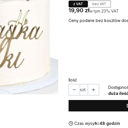
z VAT
bez VAT
Cena
19,90 zł
w tym 23% VAT
w tym
23%
VAT
Ceny podane bez kosztów dos
Wybierz wariant produktu
Poszczególne warianty mogą ró
*
IMIĘ (w takiej formie w jakiej
Ilość
Dostępnoś
szt.
duża iloś
Czas wysyłki:
48 godzin