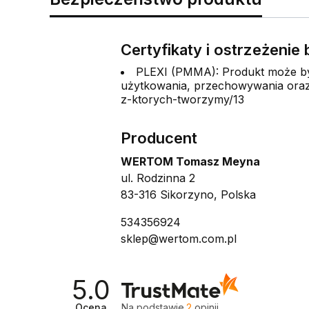
Certyfikaty i ostrzeżeni
PLEXI (PMMA): Produkt może być
użytkowania, przechowywania oraz 
z-ktorych-tworzymy/13
Producent
WERTOM Tomasz Meyna
ul. Rodzinna 2
83-316 Sikorzyno, Polska
534356924
sklep@wertom.com.pl
5.0
Ocena
Na podstawie
2
opinii