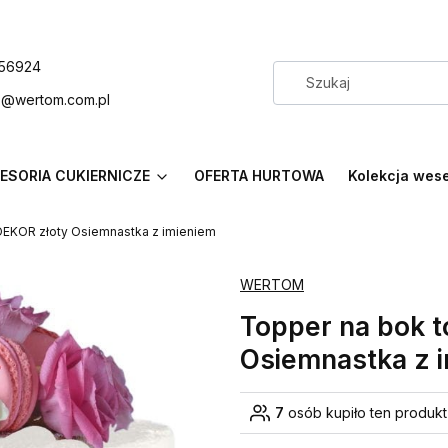
56924
p@wertom.com.pl
ESORIA CUKIERNICZE
OFERTA HURTOWA
Kolekcja wes
 DEKOR złoty Osiemnastka z imieniem
WERTOM
Topper na bok t
Osiemnastka z 
7
osób kupiło ten produkt