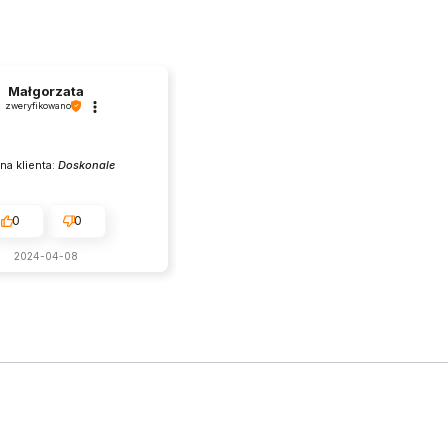
Małgorzata
zweryfikowano
na klienta:
Doskonale
0
0
2024-04-08