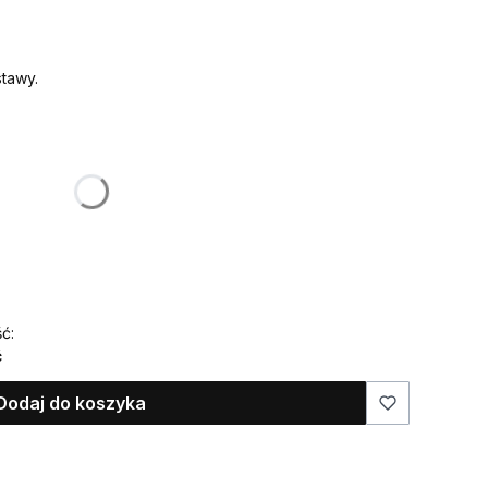
tawy.
:
żnić się ceną
 ma znaleźć się na ozdobie)
ć:
ć
Dodaj do koszyka