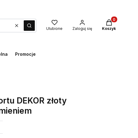
Produkty w kos
Wyczyść
Szukaj
Ulubione
Zaloguj się
Koszyk
elna
Promocje
ortu DEKOR złoty
imieniem