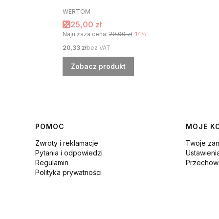
PRODUCENT
WERTOM
Cena promocyjna
25,00 zł
Najniższa cena:
29,00 zł
-14%
Cena
20,33 zł
bez VAT
Zobacz produkt
Linki w stopce
POMOC
MOJE K
Zwroty i reklamacje
Twoje za
Pytania i odpowiedzi
Ustawieni
Regulamin
Przechowa
Polityka prywatności