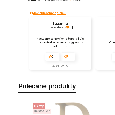
Jak zbieramy opinie?
Zuzanna
zweryfikowano
Następne zamówienie topera i się
nie zawiodłam - super wyglada na
Oce
boku tortu.
0
1
2024-09-10
Polecane produkty
Okazja
Bestseller