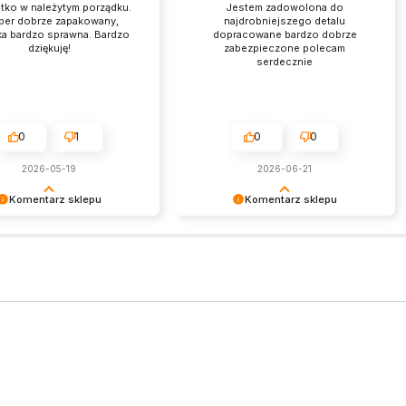
ko w należytym porządku.
Jestem zadowolona do
per dobrze zapakowany,
najdrobniejszego detalu
ka bardzo sprawna. Bardzo
dopracowane bardzo dobrze
dziękuję!
zabezpieczone polecam
serdecznie
0
1
0
0
2026-05-19
2026-06-21
Komentarz sklepu
Komentarz sklepu
 cieszy nas taka wysoka
Dziękujemy za zakupy i za tak miły
apraszamy na kolejne
komentarz! Wasza opinia jest dla
nas bardzo ważna.