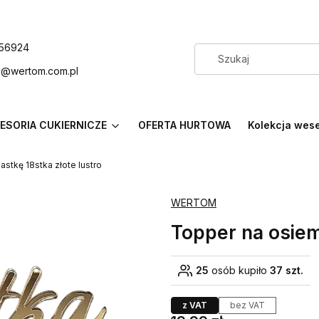
56924
p@wertom.com.pl
ESORIA CUKIERNICZE
OFERTA HURTOWA
Kolekcja wes
stkę 18stka złote lustro
WERTOM
Topper na osiem
25
osób kupiło
37 szt.
z VAT
bez VAT