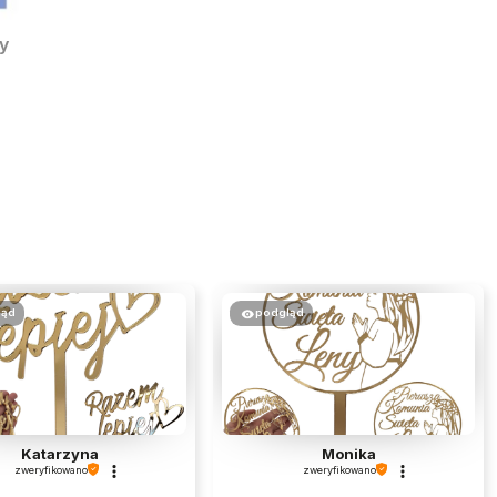
y
ląd
podgląd
Katarzyna
Monika
zweryfikowano
zweryfikowano