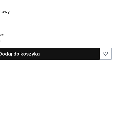
tawy.
ć:
ć
Dodaj do koszyka