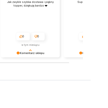
Jak zwykle szybka dostawa i piękny
Super , szybka dostaw
topper, dziękuję bardzo ❤️
0
0
0
0
w tym miesiącu
w tym miesiącu
Komentarz sklepu
Komentarz sklepu
Bardzo dziękujemy za miłe słowa!
Dziękujemy za zaufanie i p
Zapraszamy ponownie!
ocenę! To dla nas ogromna r