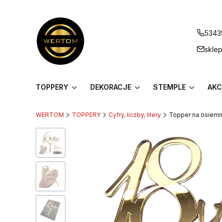
5343
skle
TOPPERY
DEKORACJE
STEMPLE
AKC
WERTOM
TOPPERY
Cyfry, liczby, litery
Topper na osiemna