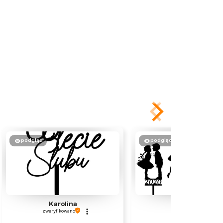
podgląd
podgląd
Karolina
Małgorzata
zweryfikowano
zweryfikowano