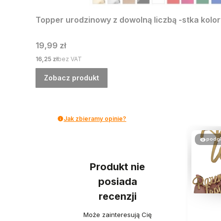
Topper urodzinowy z dowolną liczbą -stka kolor
Cena
19,99 zł
Cena
16,25 zł
bez VAT
Zobacz produkt
Jak zbieramy opinie?
podg
Produkt nie
posiada
recenzji
Może zainteresują Cię