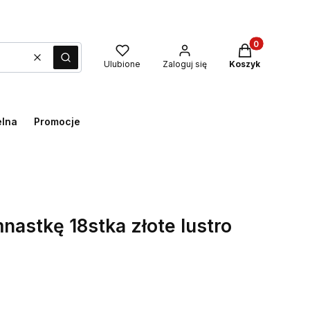
Produkty w kos
Wyczyść
Szukaj
Ulubione
Zaloguj się
Koszyk
elna
Promocje
nastkę 18stka złote lustro