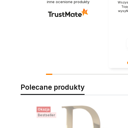
inne ocenione produkty
Wszyst
Top
wysył
Ogromnie
ocena! Z
zakupy.
Polecane produkty
Okazja
Bestseller