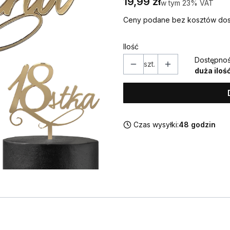
Cena
19,99 zł
w tym 23% VAT
w tym
23%
VAT
Ceny podane bez kosztów dos
Ilość
Dostępnoś
szt.
duża iloś
Czas wysyłki:
48 godzin