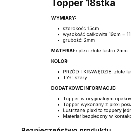
Topper 18stka
WYMIARY:
szerokość 15cm
wysokość całkowita 19cm = 11
grubość: 2mm
MATERIAŁ:
plexi złote lustro 2mm
KOLOR:
PRZÓD I KRAWĘDZIE: złote lu
TYŁ: szary
DODATKOWE INFORMACJE:
Topper w oryginalnym opak
Topper wykonany z plexi posiad
Lustrzane plexi to toppery jedn
Materiał bezpieczny w kontakc
Bezpieczeństwo produktu