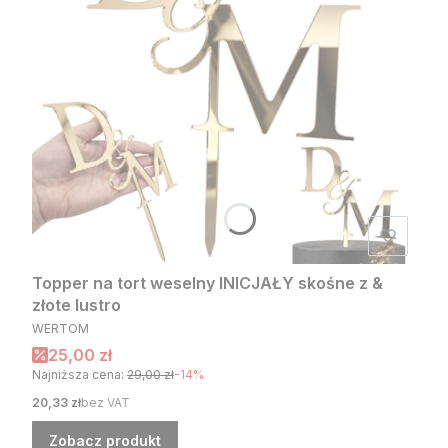
Topper na tort weselny INICJAŁY skośne z &
złote lustro
PRODUCENT
WERTOM
Cena promocyjna
25,00 zł
Najniższa cena:
29,00 zł
-14%
Cena
20,33 zł
bez VAT
Zobacz produkt