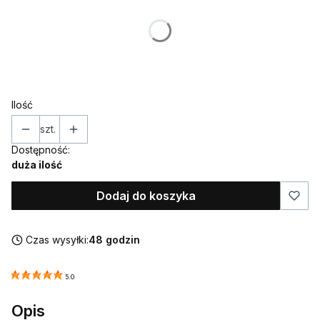
Poszczególne warianty mogą różnić się ceną
*
IMIĘ (w takiej formie w jakiej ma znaleźć się na ozdobie)
Ilość
szt.
Dostępność:
duża ilość
Dodaj do koszyka
Czas wysyłki:
48 godzin
5.0
Opis