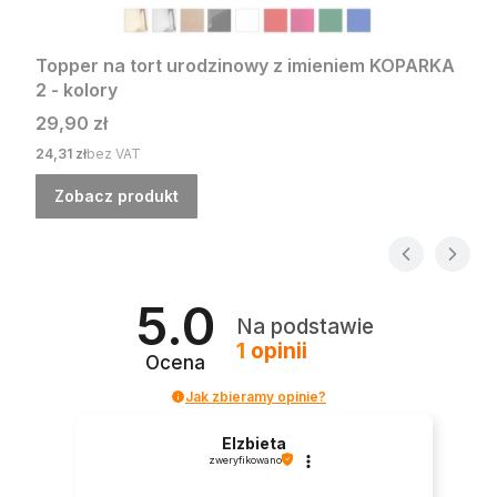
Topper na tort urodzinowy z imieniem KOPARKA
2 - kolory
Cena
29,90 zł
Cena
24,31 zł
bez VAT
Zobacz produkt
5.0
Na podstawie
1
opinii
Ocena
Jak zbieramy opinie?
Elzbieta
zweryfikowano