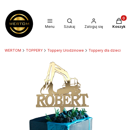
Produkt
Otwórz wyszukiwarkę
Menu
Szukaj
Zaloguj się
Koszyk
WERTOM
TOPPERY
Toppery Urodzinowe
Toppery dla dzieci