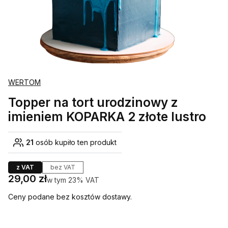
WERTOM
Topper na tort urodzinowy z
imieniem KOPARKA 2 złote lustro
21
osób kupiło ten produkt
z VAT
bez VAT
Cena
29,00 zł
w tym 23% VAT
w tym
23%
VAT
Ceny podane bez kosztów dostawy.
Wybierz wariant produktu: