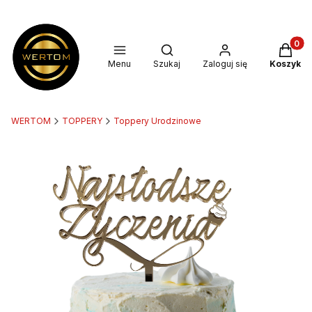
Produkt
Otwórz wyszukiwarkę
Menu
Szukaj
Zaloguj się
Koszyk
WERTOM
TOPPERY
Toppery Urodzinowe