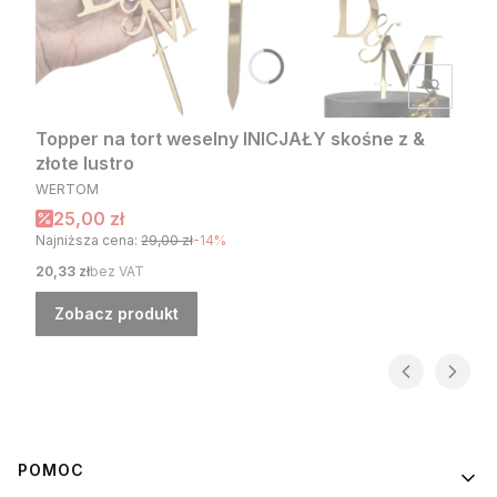
Topper na tort weselny INICJAŁY skośne z &
złote lustro
PRODUCENT
WERTOM
Cena promocyjna
25,00 zł
Najniższa cena:
29,00 zł
-14%
Cena
20,33 zł
bez VAT
Zobacz produkt
Linki w stopce
POMOC