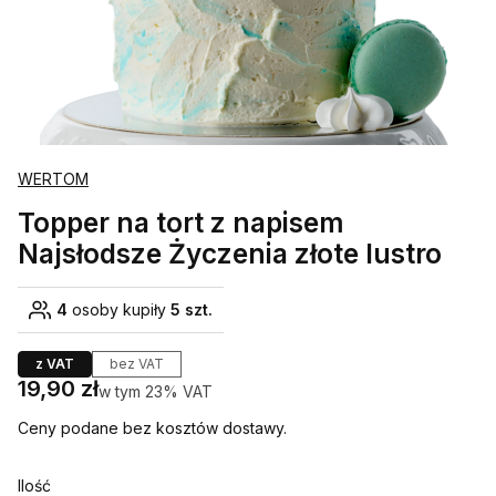
WERTOM
Topper na tort z napisem
Najsłodsze Życzenia złote lustro
4
osoby kupiły
5 szt.
z VAT
bez VAT
Cena
19,90 zł
w tym 23% VAT
w tym
23%
VAT
Ceny podane bez kosztów dostawy.
Ilość