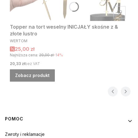
Topper na tort weselny INICJAŁY skośne z &
złote lustro
PRODUCENT
WERTOM
Cena promocyjna
25,00 zł
Najniższa cena:
29,00 zł
-14%
Cena
20,33 zł
bez VAT
Zobacz produkt
Linki w stopce
POMOC
Zwroty i reklamacje