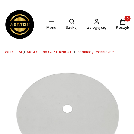
Produkt
Otwórz wyszukiwarkę
Menu
Szukaj
Zaloguj się
Koszyk
WERTOM
AKCESORIA CUKIERNICZE
Podkłady techniczne