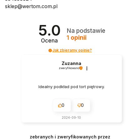
sklep@wertom.com.pl
5.0
Na podstawie
1
opinii
Ocena
Jak zbieramy opinie?
Zuzanna
zweryfikowano
Idealny podkład pod tort piętrowy.
0
0
2024-09-10
zebranych i zweryfikowanych przez