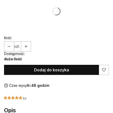
Poszczególne warianty mogą różnić się ceną
*
Rozmiar (średnica)
Wybierz
Ilość
szt.
Dostępność:
duża ilość
Dodaj do koszyka
Czas wysyłki:
48 godzin
5.0
Opis