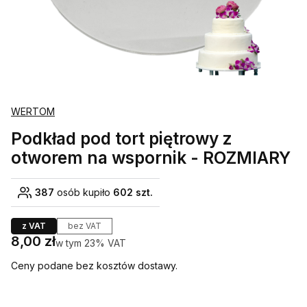
WERTOM
Podkład pod tort piętrowy z
otworem na wspornik - ROZMIARY
387
osób kupiło
602 szt.
z VAT
bez VAT
Cena
8,00 zł
w tym 23% VAT
w tym
23%
VAT
Ceny podane bez kosztów dostawy.
Wybierz wariant produktu: