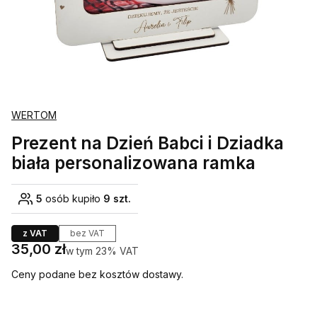
WERTOM
Prezent na Dzień Babci i Dziadka
biała personalizowana ramka
5
osób kupiło
9 szt.
z VAT
bez VAT
Cena
35,00 zł
w tym 23% VAT
w tym
23%
VAT
Ceny podane bez kosztów dostawy.
Wybierz wariant produktu: