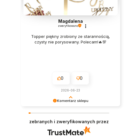
Magdalena
zweryfikowano
Topper piękny zrobiony ze starannością,
czysty nie porysowany. Polecam!🔥💯
0
0
2026-06-23
Komentarz sklepu
Bardzo dziękujemy za opinię! Cieszymy się, że
nasze produkty sprawdziły się idealnie.
zebranych i zweryfikowanych przez