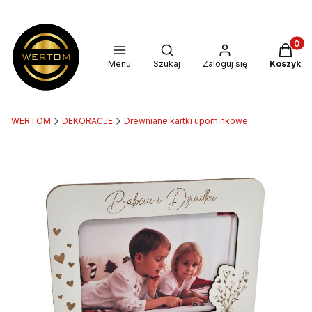
Produkt
Otwórz wyszukiwarkę
Menu
Szukaj
Zaloguj się
Koszyk
WERTOM
DEKORACJE
Drewniane kartki upominkowe