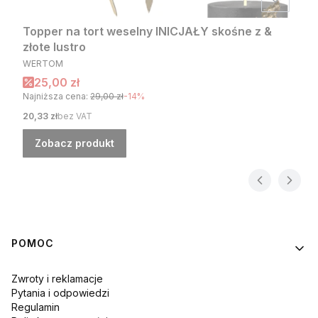
Topper na tort weselny INICJAŁY skośne z &
złote lustro
PRODUCENT
WERTOM
Cena promocyjna
25,00 zł
Najniższa cena:
29,00 zł
-14%
Cena
20,33 zł
bez VAT
Zobacz produkt
Linki w stopce
POMOC
Zwroty i reklamacje
Pytania i odpowiedzi
Regulamin