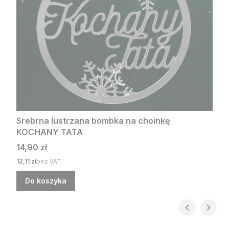
Srebrna lustrzana bombka na choinkę
KOCHANY TATA
Cena
14,90 zł
Cena
12,11 zł
bez VAT
Do koszyka