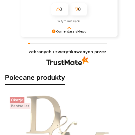
0
0
w tym miesiącu
Komentarz sklepu
Dziękujemy za zakupy i za tak miły komentarz!
Wasza opinia jest dla nas bardzo ważna.
zebranych i zweryfikowanych przez
Polecane produkty
Okazja
Bestseller