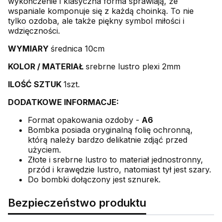
wykończenie i klasyczna forma sprawiają, że
wspaniale komponuje się z każdą choinką. To nie
tylko ozdoba, ale także piękny symbol miłości i
wdzięczności.
WYMIARY
średnica 10cm
KOLOR / MATERIAŁ
srebrne lustro plexi 2mm
ILOŚĆ SZTUK
1szt.
DODATKOWE INFORMACJE:
Format opakowania ozdoby -
A6
Bombka posiada oryginalną folię ochronną,
którą należy bardzo delikatnie zdjąć przed
użyciem.
Złote i srebrne lustro to materiał jednostronny,
przód i krawędzie lustro, natomiast tył jest szary.
Do bombki dołączony jest sznurek.
Bezpieczeństwo produktu