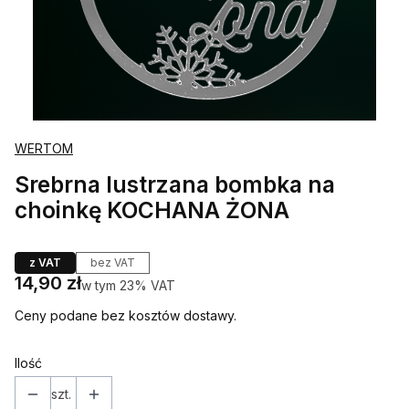
WERTOM
Srebrna lustrzana bombka na
choinkę KOCHANA ŻONA
z VAT
bez VAT
Cena
14,90 zł
w tym 23% VAT
w tym
23%
VAT
Ceny podane bez kosztów dostawy.
Ilość
szt.