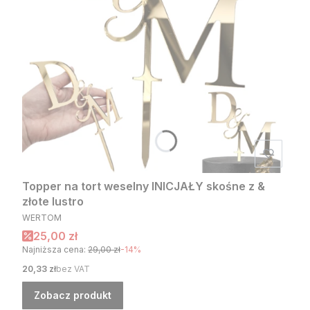
Topper na tort weselny INICJAŁY skośne z &
złote lustro
PRODUCENT
WERTOM
Cena promocyjna
25,00 zł
Najniższa cena:
29,00 zł
-14%
Cena
20,33 zł
bez VAT
Zobacz produkt