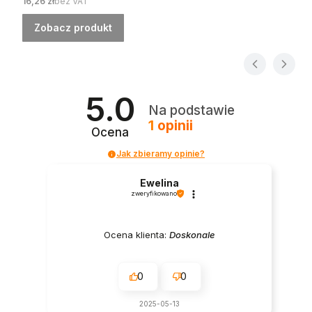
Cena
16,26 zł
bez VAT
Zobacz produkt
5.0
Na podstawie
1
opinii
Ocena
Jak zbieramy opinie?
Ewelina
zweryfikowano
Ocena klienta:
Doskonale
0
0
2025-05-13