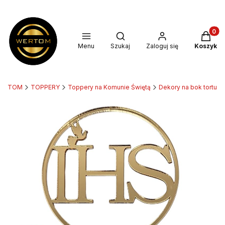
Produkt
Otwórz wyszukiwarkę
Menu
Szukaj
Zaloguj się
Koszyk
ERTOM
TOPPERY
Toppery na Komunie Świętą
Dekory na bok tortu