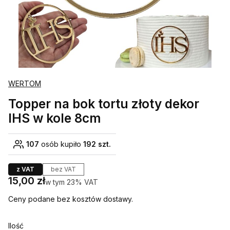
WERTOM
Topper na bok tortu złoty dekor
IHS w kole 8cm
107
osób kupiło
192 szt.
z VAT
bez VAT
Cena
15,00 zł
w tym 23% VAT
w tym
23%
VAT
Ceny podane bez kosztów dostawy.
Ilość