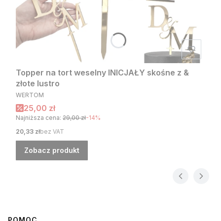
Topper na tort weselny INICJAŁY skośne z &
złote lustro
PRODUCENT
WERTOM
Cena promocyjna
25,00 zł
Najniższa cena:
29,00 zł
-14%
Cena
20,33 zł
bez VAT
Zobacz produkt
POMOC