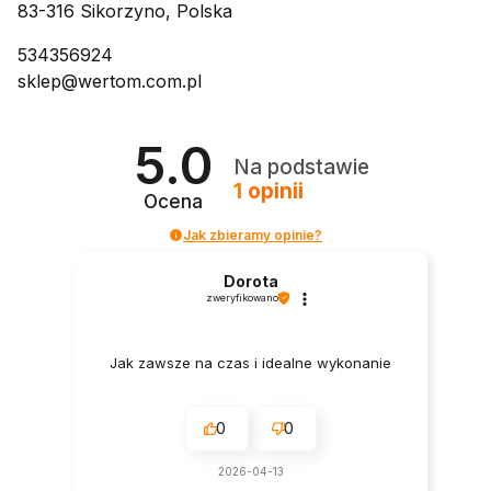
83-316 Sikorzyno, Polska
534356924
sklep@wertom.com.pl
5.0
Na podstawie
1
opinii
Ocena
Jak zbieramy opinie?
Dorota
zweryfikowano
Jak zawsze na czas i idealne wykonanie
0
0
2026-04-13