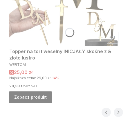
Topper na tort weselny INICJAŁY skośne z &
złote lustro
PRODUCENT
WERTOM
Cena promocyjna
25,00 zł
Najniższa cena:
29,00 zł
-14%
Cena
20,33 zł
bez VAT
Zobacz produkt