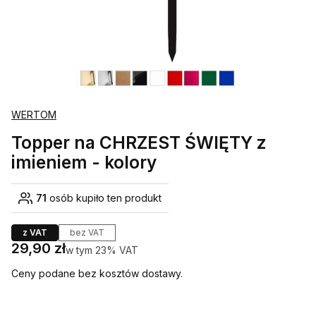
WERTOM
Topper na CHRZEST ŚWIĘTY z
imieniem - kolory
71
osób kupiło ten produkt
z VAT
bez VAT
Cena
29,90 zł
w tym 23% VAT
w tym
23%
VAT
Ceny podane bez kosztów dostawy.
Wybierz wariant produktu: