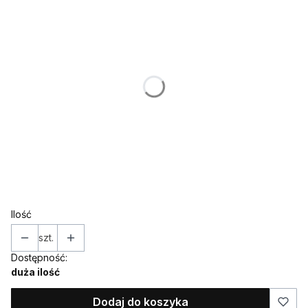
Poszczególne warianty mogą różnić się ceną
*
IMIĘ (w takiej formie w jakiej ma znaleźć się na toperze)
*
KOLOR
Wybierz
*
Topper / dekor na bok
Wybierz
Ilość
szt.
Dostępność:
duża ilość
Dodaj do koszyka