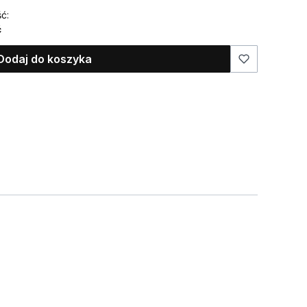
ć:
ć
Dodaj do koszyka