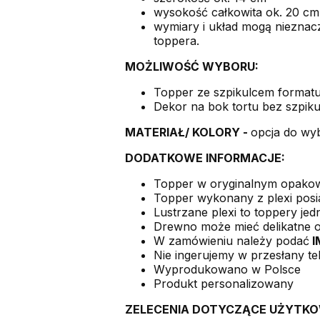
wysokość całkowita ok. 20 cm
wymiary i układ mogą nieznacz
toppera.
MOŻLIWOŚĆ WYBORU:
Topper ze szpikulcem format
Dekor na bok tortu bez szpik
MATERIAŁ/ KOLORY -
opcja do wy
DODATKOWE INFORMACJE:
Topper w oryginalnym opako
Topper wykonany z plexi posiad
Lustrzane plexi to toppery jedn
Drewno może mieć delikatne opa
W zamówieniu należy podać
I
Nie ingerujemy w przesłany t
Wyprodukowano w Polsce
Produkt personalizowany
ZELECENIA DOTYCZĄCE UŻYTKO