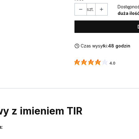
Dostępnoś
szt.
duża iloś
Czas wysyłki:
48 godzin
4.0
y z imieniem TIR
: