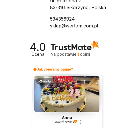
ul. Rodzinna 2
83-316 Sikorzyno, Polska
534356924
sklep@wertom.com.pl
4.0
Ocena
Na podstawie
1
opinii
Jak zbieramy opinie?
podgląd
Anna
zweryfikowano