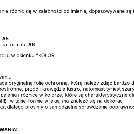
nie różnić się w zależności od imienia, dopasowywane są
u
A5
ulca formatu
A6
boru w okienku "KOLOR"
waniu
a oryginalną folię ochronną, którą należy zdjąć bardzo de
ostronne, przód i krawędzie lustro, natomiast tył jest szary
lenia i różnice w kolorze, które są charakterystyczne dla 
MIĘ-
w takiej formie w jakiej ma znaleźć się na dekoracji.
ekst dlatego prosimy o samodzielne sprawdzenie poprawno
WANIA: