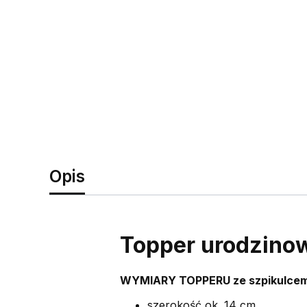
Opis
Topper urodzinow
WYMIARY TOPPERU ze szpikulcem
szerokość ok. 14 cm