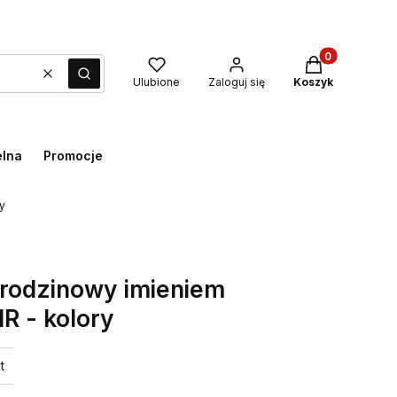
Produkty w kos
Wyczyść
Szukaj
Ulubione
Zaloguj się
Koszyk
elna
Promocje
y
urodzinowy imieniem
 - kolory
t