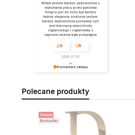
Witam jestem bardzo zadowolona z
wykonania pracy przez państwa
firmę to per do tortu był bardzo
ładnie starannie zrobione jestem
bardzo zadowolona ponieważ syn
jest kierowcą samochodu
ciężarowego i ciężarówka z
napisem imienia była przepiękna
polecam jak najbardziej państwa
firmy szybko ekspresowa robota i
0
0
wysyłka pozdrawiam Anna Chrystyn
2025-07-01
Komentarz sklepu
Dziękujemy za pozostawienie nam
tak dobrej opinii. Naszym
priorytetem jest satysfakcja klienta i
Polecane produkty
Twoja recenzja potwierdza nasze
wysiłki - dziękujemy raz jeszcze i
mamy nadzieję - do szybkiego
zobaczenia!
Okazja
Bestseller