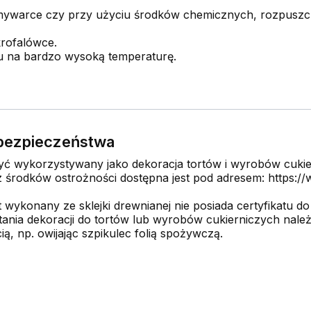
mywarce czy przy użyciu środków chemicznych, rozpuszcz
krofalówce.
u na bardzo wysoką temperaturę.
e bezpieczeństwa
 wykorzystywany jako dekoracja tortów i wyrobów cukier
środków ostrożności dostępna jest pod adresem: https://w
onany ze sklejki drewnianej nie posiada certyfikatu do
nia dekoracji do tortów lub wyrobów cukierniczych nale
ą, np. owijając szpikulec folią spożywczą.