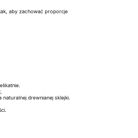
 tak, aby zachować proporcje
likatnie.
,
naturalnej drewnianej sklejki.
ści.