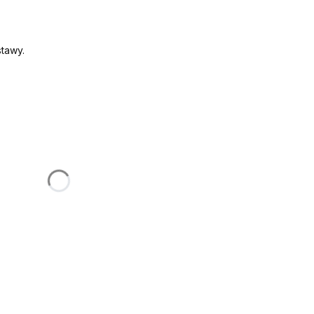
tawy.
:
żnić się ceną