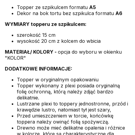
Topper ze szpikulcem formatu
A5
Dekor na bok tortu bez szpikulca formatu
A6
WYMIARY topperu ze szpikulcem:
szerokość 15 cm
wysokość 20 cm z kolcem do wbicia
MATERIAŁ/ KOLORY -
opcja do wyboru w okienku
"KOLOR"
DODATKOWE INFORMACJE:
Topper w oryginalnym opakowaniu
Topper wykonany z plexi posiada oryginalną
folię ochronną, którą należy zdjąć bardzo
delikatnie.
Lustrzane plexi to toppery jednostronne, przód i
krawędzie lustro, natomiast tył jest szary,
Przed umieszczeniem w torcie, końcówkę
toppera należy owinąć folią spożywczą.
Drewno może mieć delikatne opalenia i różnice
w kolorze, które są charakterystyczne dla