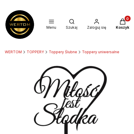
Produkt
Otwórz wyszukiwarkę
Menu
Szukaj
Zaloguj się
Koszyk
WERTOM
TOPPERY
Toppery Ślubne
Toppery uniwersalne