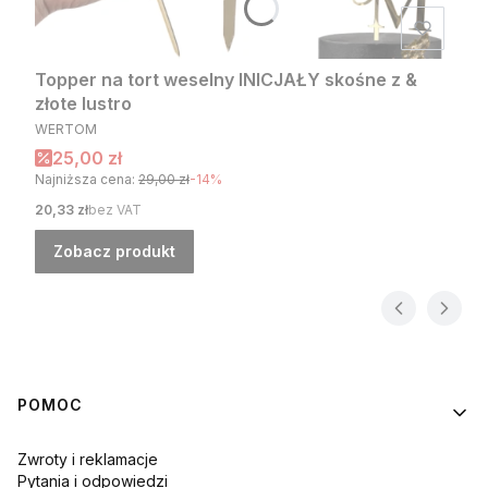
Topper na tort weselny INICJAŁY skośne z &
złote lustro
PRODUCENT
WERTOM
Cena promocyjna
25,00 zł
Najniższa cena:
29,00 zł
-14%
Cena
20,33 zł
bez VAT
Zobacz produkt
Linki w stopce
POMOC
Zwroty i reklamacje
Pytania i odpowiedzi