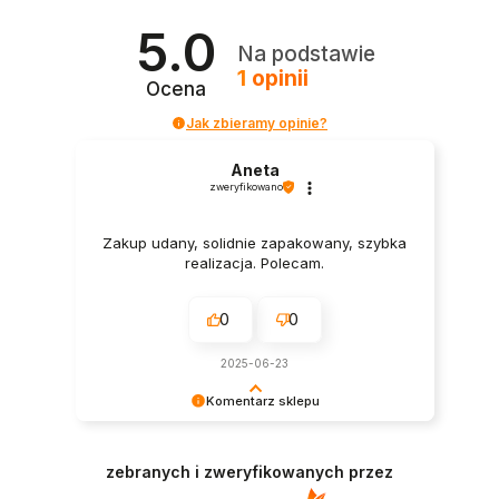
5.0
Na podstawie
1
opinii
Ocena
Jak zbieramy opinie?
Aneta
zweryfikowano
Zakup udany, solidnie zapakowany, szybka
realizacja. Polecam.
0
0
2025-06-23
Komentarz sklepu
Cieszy nas Twoja miła opinia i zaufanie.
Jesteśmy wdzięczni za tak wspaniałych klientów
zebranych i zweryfikowanych przez
jak Ty. Z pozdrowieniami, obsługa sklepu.