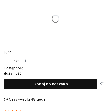
Poszczególne warianty mogą różnić się ceną
*
Kolor
Pokaż wszystkie kolory
*
Topper / dekor na bok
Wybierz
Ilość
szt.
Dostępność:
duża ilość
Dodaj do koszyka
Czas wysyłki:
48 godzin