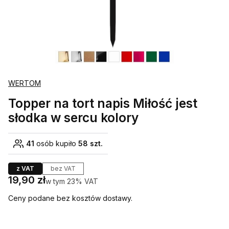
WERTOM
Topper na tort napis Miłość jest
słodka w sercu kolory
41
osób kupiło
58 szt.
z VAT
bez VAT
Cena
19,90 zł
w tym 23% VAT
w tym
23%
VAT
Ceny podane bez kosztów dostawy.
Wybierz wariant produktu: