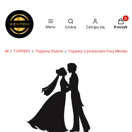
Produkt
Otwórz wyszukiwarkę
Menu
Szukaj
Zaloguj się
Koszyk
RTOM
TOPPERY
Toppery Ślubne
Toppery z postaciami Pary Młodej