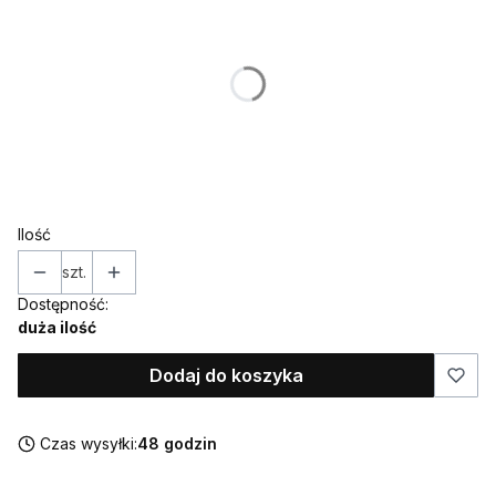
Poszczególne warianty mogą różnić się ceną
*
Kolor
Pokaż wszystkie kolory
*
Topper / dekor na bok
Wybierz
Ilość
szt.
Dostępność:
duża ilość
Dodaj do koszyka
Czas wysyłki:
48 godzin