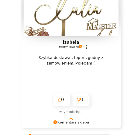
Izabela
zweryfikowano
Szybka dostawa , toper zgodny z
zamówieniem. Polecam :)
0
0
w tym miesiącu
Komentarz sklepu
Serdecznie dziękujemy za pozytywną opinię. To
dla nas motywacja do działania!