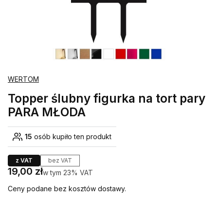
WERTOM
Topper ślubny figurka na tort pary
PARA MŁODA
15
osób kupiło ten produkt
z VAT
bez VAT
Cena
19,00 zł
w tym 23% VAT
w tym
23%
VAT
Ceny podane bez kosztów dostawy.
Wybierz wariant produktu: