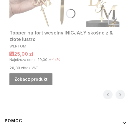
Topper na tort weselny INICJAŁY skośne z &
złote lustro
PRODUCENT
WERTOM
Cena promocyjna
25,00 zł
Najniższa cena:
29,00 zł
-14%
Cena
20,33 zł
bez VAT
Zobacz produkt
Linki w stopce
POMOC