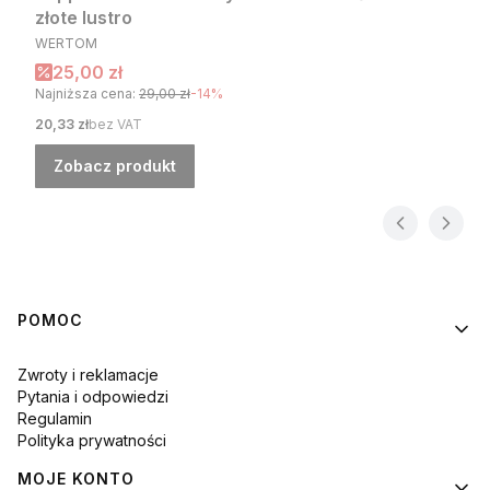
złote lustro
PRODUCENT
WERTOM
Cena promocyjna
25,00 zł
Najniższa cena:
29,00 zł
-14%
Cena
20,33 zł
bez VAT
Zobacz produkt
Linki w stopce
POMOC
Zwroty i reklamacje
Pytania i odpowiedzi
Regulamin
Polityka prywatności
MOJE KONTO