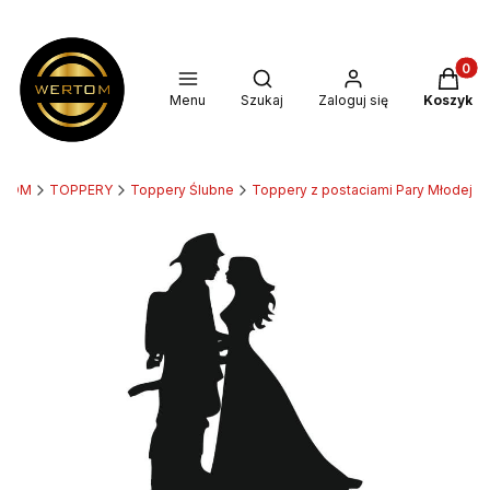
Produkt
Otwórz wyszukiwarkę
Menu
Szukaj
Zaloguj się
Koszyk
RTOM
TOPPERY
Toppery Ślubne
Toppery z postaciami Pary Młodej