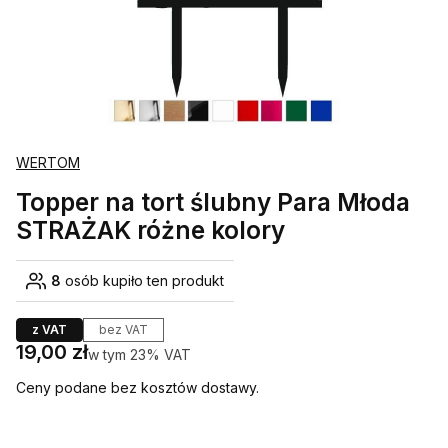
WERTOM
Topper na tort ślubny Para Młoda
STRAŻAK różne kolory
8
osób kupiło ten produkt
z VAT
bez VAT
Cena
19,00 zł
w tym 23% VAT
w tym
23%
VAT
Ceny podane bez kosztów dostawy.
Wybierz wariant produktu: