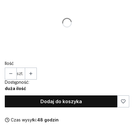
Poszczególne warianty mogą różnić się ceną
*
Kolor
Pokaż wszystkie kolory
*
Topper / dekor na bok
Wybierz
Ilość
szt.
Dostępność:
duża ilość
Dodaj do koszyka
Czas wysyłki:
48 godzin