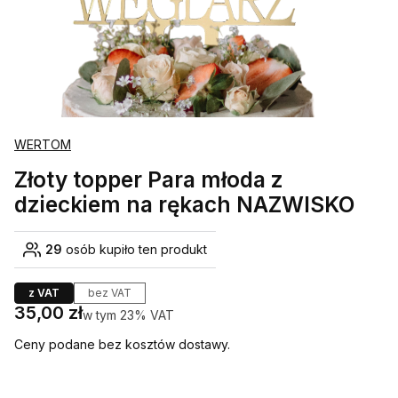
WERTOM
Złoty topper Para młoda z
dzieckiem na rękach NAZWISKO
29
osób kupiło ten produkt
z VAT
bez VAT
Cena
35,00 zł
w tym 23% VAT
w tym
23%
VAT
Ceny podane bez kosztów dostawy.
Wybierz wariant produktu: