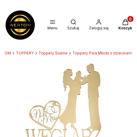
Produkt
Otwórz wyszukiwarkę
Menu
Szukaj
Zaloguj się
Koszyk
RTOM
TOPPERY
Toppery Ślubne
Toppery Para Młoda z dzieckiem