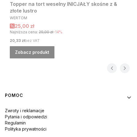
Topper na tort weselny INICJAŁY skośne z &
złote lustro
PRODUCENT
WERTOM
Cena promocyjna
25,00 zł
Najniższa cena:
29,00 zł
-14%
Cena
20,33 zł
bez VAT
Zobacz produkt
Linki w stopce
POMOC
Zwroty i reklamacje
Pytania i odpowiedzi
Regulamin
Polityka prywatności