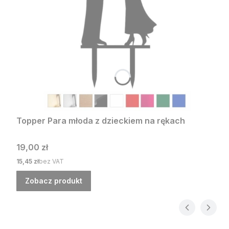
Topper Para młoda z dzieckiem na rękach
Cena
19,00 zł
Cena
15,45 zł
bez VAT
Zobacz produkt