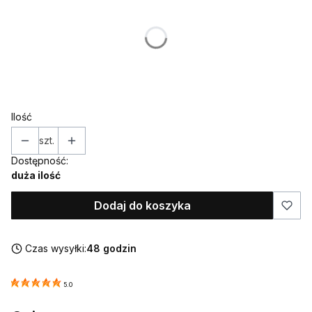
Poszczególne warianty mogą różnić się ceną
*
NAZWISKO (w takiej formie w jakiej ma znaleźć się na
ozdobie)
Ilość
szt.
Dostępność:
duża ilość
Dodaj do koszyka
Czas wysyłki:
48 godzin
5.0