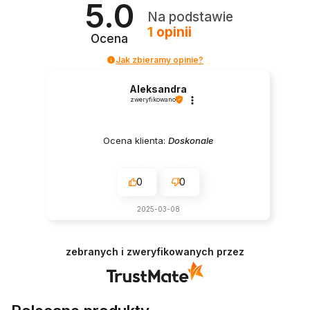
5.0
Na podstawie
1
opinii
Ocena
Jak zbieramy opinie?
Aleksandra
zweryfikowano
Ocena klienta:
Doskonale
0
0
2025-03-08
zebranych i zweryfikowanych przez