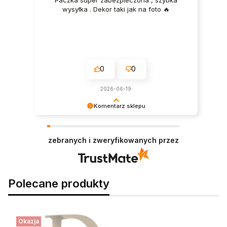
wysyłka . Dekor taki jak na foto 🔥
0
0
2026-06-19
Komentarz sklepu
Dziękujemy bardzo za Twoją opinię! Twoja
recenzja wiele dla nas znaczy - dzięki niej wiemy,
zebranych i zweryfikowanych przez
że jesteśmy na właściwym torze :) Z
pozdrowieniami, obsługa sklepu.
Polecane produkty
Okazja