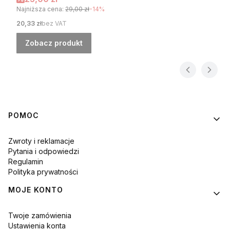
Najniższa cena:
29,00 zł
-14%
Cena
20,33 zł
bez VAT
Zobacz produkt
Linki w stopce
POMOC
Zwroty i reklamacje
Pytania i odpowiedzi
Regulamin
Polityka prywatności
MOJE KONTO
Twoje zamówienia
Ustawienia konta