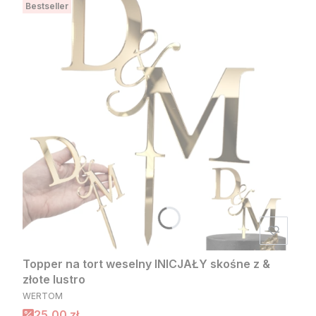
Bestseller
Topper na tort weselny INICJAŁY skośne z &
złote lustro
PRODUCENT
WERTOM
Cena promocyjna
25,00 zł