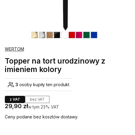
WERTOM
Topper na tort urodzinowy z
imieniem kolory
3
osoby kupiły ten produkt
z VAT
bez VAT
Cena
29,90 zł
w tym 23% VAT
w tym
23%
VAT
Ceny podane bez kosztów dostawy.
Wybierz wariant produktu: