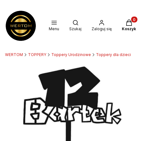
Produkt
Otwórz wyszukiwarkę
Menu
Szukaj
Zaloguj się
Koszyk
WERTOM
TOPPERY
Toppery Urodzinowe
Toppery dla dzieci