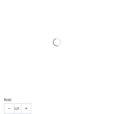
Poszczególne warianty mogą różnić się ceną
*
IMIĘ (w takiej formie w jakiej ma znaleźć się na ozdobie)
*
WIEK
*
KOLOR
Wybierz
*
Topper / dekor na bok
Wybierz
Ilość
szt.