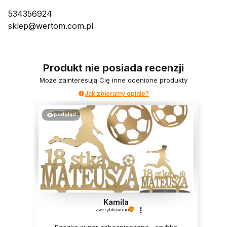
534356924
sklep@wertom.com.pl
Produkt nie posiada recenzji
Może zainteresują Cię inne ocenione produkty
Jak zbieramy opinie?
podgląd
Kamila
zweryfikowano
Paczka super zabezpieczona , szybka